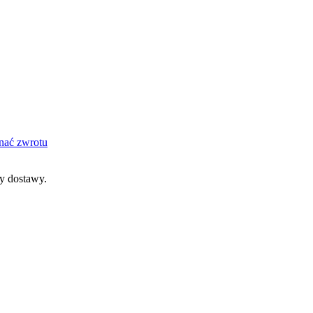
nać zwrotu
dy dostawy.