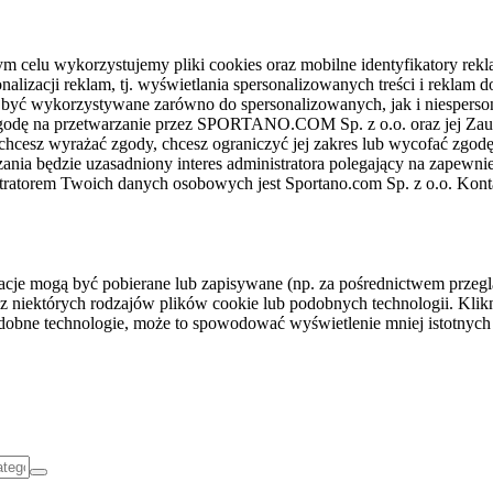
celu wykorzystujemy pliki cookies oraz mobilne identyfikatory rekl
nalizacji reklam, tj. wyświetlania spersonalizowanych treści i reklam
gą być wykorzystywane zarówno do spersonalizowanych, jak i niesper
sz zgodę na przetwarzanie przez SPORTANO.COM Sp. z o.o. oraz jej 
 chcesz wyrażać zgody, chcesz ograniczyć jej zakres lub wycofać zgodę
ania będzie uzasadniony interes administratora polegający na zapewni
stratorem Twoich danych osobowych jest Sportano.com Sp. z o.o. Kont
rmacje mogą być pobierane lub zapisywane (np. za pośrednictwem przeg
z niektórych rodzajów plików cookie lub podobnych technologii. Klikni
podobne technologie, może to spowodować wyświetlenie mniej istotnych 