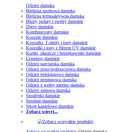
Odzież damska
Bielizna sportowa damska
Bielizna termoaktywna damska
Bluzy, polary i swetry damskie
Dresy damskie
Kombinezony damskie
Koszule damskie
Koszulki, T-shirty i topy damskie
Koszulki i topy z filtrem UV damskie
Kurtki, płaszcze i bezrękawniki damskie
Legginsy damskie
Odzież narciarska damska
Odzież przeciwdeszczowa damska
Odzież trekkingowa damska
Odzież treningowa damska
Odzież z wełny merino damska
Odzież zimowa damska
Spodenki damskie
Spodnie damskie
Stroje kąpielowe damskie
Zobacz więcej...
Zobacz wszystkie produkty
Odzież damska