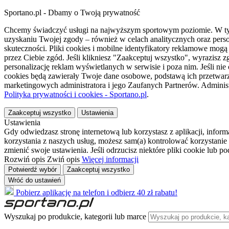
Sportano.pl - Dbamy o Twoją prywatność
Chcemy świadczyć usługi na najwyższym sportowym poziomie. W tym 
uzyskaniu Twojej zgody – również w celach analitycznych oraz perso
skuteczności. Pliki cookies i mobilne identyfikatory reklamowe mo
przez Ciebie zgód. Jeśli klikniesz "Zaakceptuj wszystko", wyrazi
personalizację reklam wyświetlanych w serwisie i poza nim. Jeśli nie
cookies będą zawierały Twoje dane osobowe, podstawą ich przetwarz
marketingowych administratora i jego Zaufanych Partnerów. Admini
Polityka prywatności i cookies - Sportano.pl
.
Zaakceptuj wszystko
Ustawienia
Ustawienia
Gdy odwiedzasz stronę internetową lub korzystasz z aplikacji, info
korzystania z naszych usług, możesz sam(a) kontrolować korzystanie 
zmienić swoje ustawienia. Jeśli odrzucisz niektóre pliki cookie lub 
Rozwiń opis
Zwiń opis
Więcej informacji
Potwierdź wybór
Zaakceptuj wszystko
Wróć do ustawień
Pobierz aplikację na telefon i odbierz 40 zł rabatu!
Wyszukaj po produkcie, kategorii lub marce