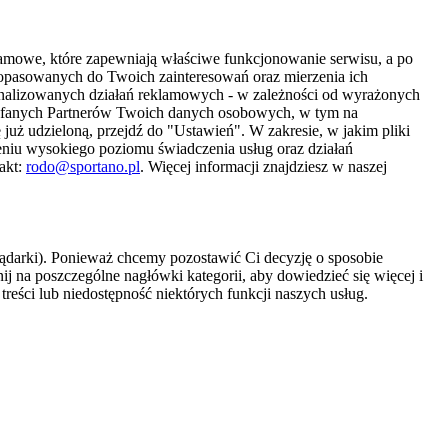
amowe, które zapewniają właściwe funkcjonowanie serwisu, a po
 dopasowanych do Twoich zainteresowań oraz mierzenia ich
sonalizowanych działań reklamowych - w zależności od wyrażonych
Zaufanych Partnerów Twoich danych osobowych, w tym na
 już udzieloną, przejdź do "Ustawień". W zakresie, w jakim pliki
eniu wysokiego poziomu świadczenia usług oraz działań
akt:
rodo@sportano.pl
. Więcej informacji znajdziesz w naszej
lądarki). Ponieważ chcemy pozostawić Ci decyzję o sposobie
j na poszczególne nagłówki kategorii, aby dowiedzieć się więcej i
treści lub niedostępność niektórych funkcji naszych usług.