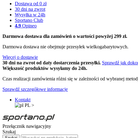
Dostawa od 0 zł
30 dni na zwrot
Wysyłka w 24h
Sportano Club
4.9
Opineo
Darmowa dostawa dla zamówień o wartości powyżej 299 zł.
Darmowa dostawa nie obejmuje przesyłek wielkogabarytowych.
Więcej o dostawie
30 dni na zwrot od daty dostarczenia przesyłki.
Sprawdź jak doko
Większość produktów wysyłamy do 24h.
Czas realizacji zamówienia różni się w zależności od wybranej meto
Sprawdź szczegółowe informacje
Kontakt
PL
>
Przełącznik nawigacyjny
Szukaj
Szukaj