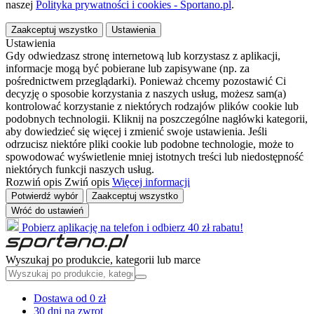
naszej
Polityka prywatności i cookies - Sportano.pl
.
Zaakceptuj wszystko
Ustawienia
Ustawienia
Gdy odwiedzasz stronę internetową lub korzystasz z aplikacji,
informacje mogą być pobierane lub zapisywane (np. za
pośrednictwem przeglądarki). Ponieważ chcemy pozostawić Ci
decyzję o sposobie korzystania z naszych usług, możesz sam(a)
kontrolować korzystanie z niektórych rodzajów plików cookie lub
podobnych technologii. Kliknij na poszczególne nagłówki kategorii,
aby dowiedzieć się więcej i zmienić swoje ustawienia. Jeśli
odrzucisz niektóre pliki cookie lub podobne technologie, może to
spowodować wyświetlenie mniej istotnych treści lub niedostępność
niektórych funkcji naszych usług.
Rozwiń opis
Zwiń opis
Więcej informacji
Potwierdź wybór
Zaakceptuj wszystko
Wróć do ustawień
Pobierz aplikację na telefon i odbierz 40 zł rabatu!
Wyszukaj po produkcie, kategorii lub marce
Dostawa od 0 zł
30 dni na zwrot