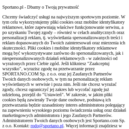
Sportano.pl - Dbamy o Twoją prywatność
Chcemy świadczyć usługi na najwyższym sportowym poziomie. W
tym celu wykorzystujemy pliki cookies oraz mobilne identyfikatory
reklamowe, które zapewniają właściwe funkcjonowanie serwisu, a
po uzyskaniu Twojej zgody – również w celach analitycznych oraz
personalizacji reklam, tj. wyświetlania spersonalizowanych treści i
reklam dopasowanych do Twoich zainteresowań oraz mierzenia ich
skuteczności. Pliki cookies i mobilne identyfikatory reklamowe
mogą być wykorzystywane zarówno do spersonalizowanych, jak i
niespersonalizowanych działań reklamowych - w zależności od
wyrażonych przez Ciebie zgód. Jeśli klikniesz "Zaakceptuj
wszystko", wyrazisz zgodę na przetwarzanie przez
SPORTANO.COM Sp. z o.o. oraz jej Zaufanych Partnerów
Twoich danych osobowych, w tym na personalizację reklam
wyświetlanych w serwisie i poza nim. Jeśli nie chcesz wyrażać
zgody, chcesz ograniczyć jej zakres lub wycofać zgodę już
udzieloną, przejdź do "Ustawień". W zakresie, w jakim pliki
cookies będą zawierały Twoje dane osobowe, podstawą ich
przetwarzania będzie uzasadniony interes administratora polegający
na zapewnieniu wysokiego poziomu świadczenia usług oraz działań
marketingowych administratora i jego Zaufanych Partnerów.
Administratorem Twoich danych osobowych jest Sportano.com Sp.
z o.o. Kontakt:
rodo@sportano.pl
. Więcej informacji znajdziesz w