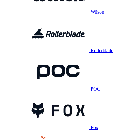
Wilson
Rollerblade
POC
Fox