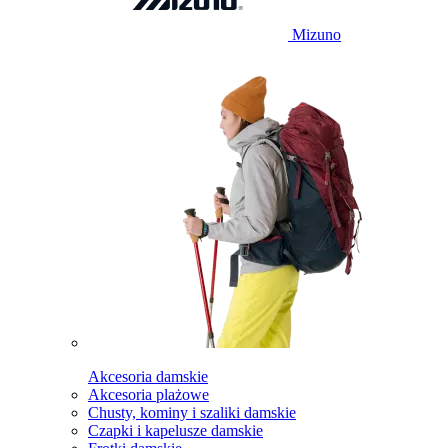
Mizuno
Akcesoria damskie
Akcesoria plażowe
Chusty, kominy i szaliki damskie
Czapki i kapelusze damskie