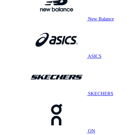
New Balance
ASICS
SKECHERS
ON