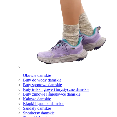
Obuwie damskie
Buty do wody damskie
Buty sportowe damskie
Buty trekkingowe i turystyczne damskie
Buty zimowe i śniegowce damskie
Kalosze damskie
Klapki i japonki damskie
Sandały damskie
Sneakersy damskie