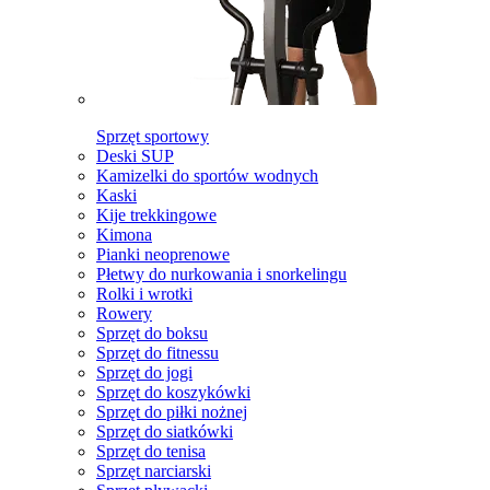
Sprzęt sportowy
Deski SUP
Kamizelki do sportów wodnych
Kaski
Kije trekkingowe
Kimona
Pianki neoprenowe
Płetwy do nurkowania i snorkelingu
Rolki i wrotki
Rowery
Sprzęt do boksu
Sprzęt do fitnessu
Sprzęt do jogi
Sprzęt do koszykówki
Sprzęt do piłki nożnej
Sprzęt do siatkówki
Sprzęt do tenisa
Sprzęt narciarski