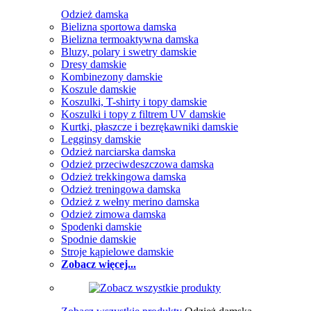
Odzież damska
Bielizna sportowa damska
Bielizna termoaktywna damska
Bluzy, polary i swetry damskie
Dresy damskie
Kombinezony damskie
Koszule damskie
Koszulki, T-shirty i topy damskie
Koszulki i topy z filtrem UV damskie
Kurtki, płaszcze i bezrękawniki damskie
Legginsy damskie
Odzież narciarska damska
Odzież przeciwdeszczowa damska
Odzież trekkingowa damska
Odzież treningowa damska
Odzież z wełny merino damska
Odzież zimowa damska
Spodenki damskie
Spodnie damskie
Stroje kąpielowe damskie
Zobacz więcej...