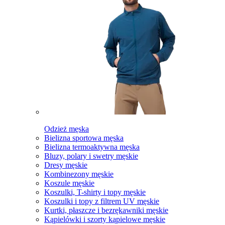
Odzież męska
Bielizna sportowa męska
Bielizna termoaktywna męska
Bluzy, polary i swetry męskie
Dresy męskie
Kombinezony męskie
Koszule męskie
Koszulki, T-shirty i topy męskie
Koszulki i topy z filtrem UV męskie
Kurtki, płaszcze i bezrękawniki męskie
Kąpielówki i szorty kąpielowe męskie