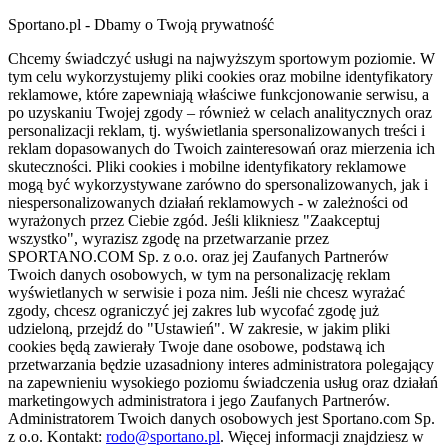
Sportano.pl - Dbamy o Twoją prywatność
Chcemy świadczyć usługi na najwyższym sportowym poziomie. W
tym celu wykorzystujemy pliki cookies oraz mobilne identyfikatory
reklamowe, które zapewniają właściwe funkcjonowanie serwisu, a
po uzyskaniu Twojej zgody – również w celach analitycznych oraz
personalizacji reklam, tj. wyświetlania spersonalizowanych treści i
reklam dopasowanych do Twoich zainteresowań oraz mierzenia ich
skuteczności. Pliki cookies i mobilne identyfikatory reklamowe
mogą być wykorzystywane zarówno do spersonalizowanych, jak i
niespersonalizowanych działań reklamowych - w zależności od
wyrażonych przez Ciebie zgód. Jeśli klikniesz "Zaakceptuj
wszystko", wyrazisz zgodę na przetwarzanie przez
SPORTANO.COM Sp. z o.o. oraz jej Zaufanych Partnerów
Twoich danych osobowych, w tym na personalizację reklam
wyświetlanych w serwisie i poza nim. Jeśli nie chcesz wyrażać
zgody, chcesz ograniczyć jej zakres lub wycofać zgodę już
udzieloną, przejdź do "Ustawień". W zakresie, w jakim pliki
cookies będą zawierały Twoje dane osobowe, podstawą ich
przetwarzania będzie uzasadniony interes administratora polegający
na zapewnieniu wysokiego poziomu świadczenia usług oraz działań
marketingowych administratora i jego Zaufanych Partnerów.
Administratorem Twoich danych osobowych jest Sportano.com Sp.
z o.o. Kontakt:
rodo@sportano.pl
. Więcej informacji znajdziesz w