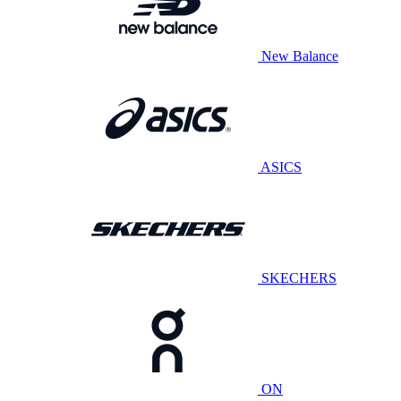
New Balance
ASICS
SKECHERS
ON