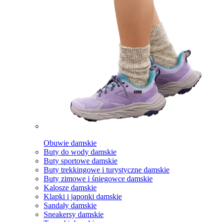
Obuwie damskie
Buty do wody damskie
Buty sportowe damskie
Buty trekkingowe i turystyczne damskie
Buty zimowe i śniegowce damskie
Kalosze damskie
Klapki i japonki damskie
Sandały damskie
Sneakersy damskie