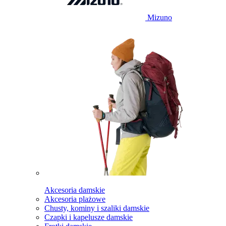
Mizuno
Akcesoria damskie
Akcesoria plażowe
Chusty, kominy i szaliki damskie
Czapki i kapelusze damskie