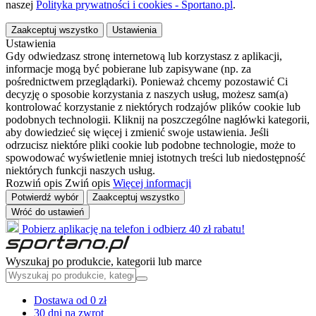
naszej
Polityka prywatności i cookies - Sportano.pl
.
Zaakceptuj wszystko
Ustawienia
Ustawienia
Gdy odwiedzasz stronę internetową lub korzystasz z aplikacji,
informacje mogą być pobierane lub zapisywane (np. za
pośrednictwem przeglądarki). Ponieważ chcemy pozostawić Ci
decyzję o sposobie korzystania z naszych usług, możesz sam(a)
kontrolować korzystanie z niektórych rodzajów plików cookie lub
podobnych technologii. Kliknij na poszczególne nagłówki kategorii,
aby dowiedzieć się więcej i zmienić swoje ustawienia. Jeśli
odrzucisz niektóre pliki cookie lub podobne technologie, może to
spowodować wyświetlenie mniej istotnych treści lub niedostępność
niektórych funkcji naszych usług.
Rozwiń opis
Zwiń opis
Więcej informacji
Potwierdź wybór
Zaakceptuj wszystko
Wróć do ustawień
Pobierz aplikację na telefon i odbierz 40 zł rabatu!
Wyszukaj po produkcie, kategorii lub marce
Dostawa od 0 zł
30 dni na zwrot