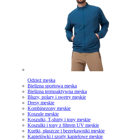
Odzież męska
Bielizna sportowa męska
Bielizna termoaktywna męska
Bluzy, polary i swetry męskie
Dresy męskie
Kombinezony męskie
Koszule męskie
Koszulki, T-shirty i topy męskie
Koszulki i topy z filtrem UV męskie
Kurtki, płaszcze i bezrękawniki męskie
Kąpielówki i szorty kąpielowe męskie