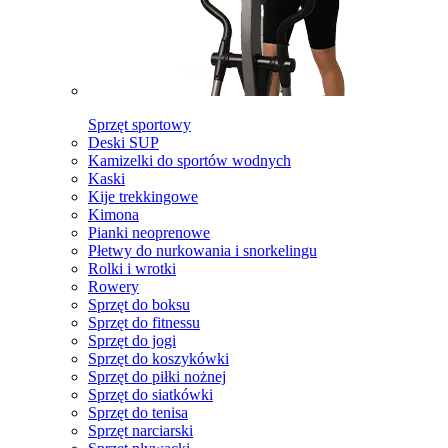
Sprzęt sportowy
Deski SUP
Kamizelki do sportów wodnych
Kaski
Kije trekkingowe
Kimona
Pianki neoprenowe
Płetwy do nurkowania i snorkelingu
Rolki i wrotki
Rowery
Sprzęt do boksu
Sprzęt do fitnessu
Sprzęt do jogi
Sprzęt do koszykówki
Sprzęt do piłki nożnej
Sprzęt do siatkówki
Sprzęt do tenisa
Sprzęt narciarski