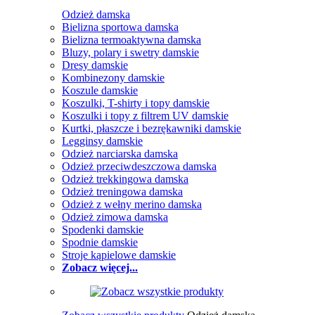
Odzież damska
Bielizna sportowa damska
Bielizna termoaktywna damska
Bluzy, polary i swetry damskie
Dresy damskie
Kombinezony damskie
Koszule damskie
Koszulki, T-shirty i topy damskie
Koszulki i topy z filtrem UV damskie
Kurtki, płaszcze i bezrękawniki damskie
Legginsy damskie
Odzież narciarska damska
Odzież przeciwdeszczowa damska
Odzież trekkingowa damska
Odzież treningowa damska
Odzież z wełny merino damska
Odzież zimowa damska
Spodenki damskie
Spodnie damskie
Stroje kąpielowe damskie
Zobacz więcej...