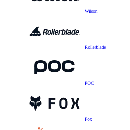
Wilson
Rollerblade
POC
Fox