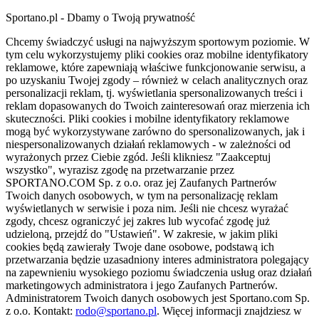
Sportano.pl - Dbamy o Twoją prywatność
Chcemy świadczyć usługi na najwyższym sportowym poziomie. W
tym celu wykorzystujemy pliki cookies oraz mobilne identyfikatory
reklamowe, które zapewniają właściwe funkcjonowanie serwisu, a
po uzyskaniu Twojej zgody – również w celach analitycznych oraz
personalizacji reklam, tj. wyświetlania spersonalizowanych treści i
reklam dopasowanych do Twoich zainteresowań oraz mierzenia ich
skuteczności. Pliki cookies i mobilne identyfikatory reklamowe
mogą być wykorzystywane zarówno do spersonalizowanych, jak i
niespersonalizowanych działań reklamowych - w zależności od
wyrażonych przez Ciebie zgód. Jeśli klikniesz "Zaakceptuj
wszystko", wyrazisz zgodę na przetwarzanie przez
SPORTANO.COM Sp. z o.o. oraz jej Zaufanych Partnerów
Twoich danych osobowych, w tym na personalizację reklam
wyświetlanych w serwisie i poza nim. Jeśli nie chcesz wyrażać
zgody, chcesz ograniczyć jej zakres lub wycofać zgodę już
udzieloną, przejdź do "Ustawień". W zakresie, w jakim pliki
cookies będą zawierały Twoje dane osobowe, podstawą ich
przetwarzania będzie uzasadniony interes administratora polegający
na zapewnieniu wysokiego poziomu świadczenia usług oraz działań
marketingowych administratora i jego Zaufanych Partnerów.
Administratorem Twoich danych osobowych jest Sportano.com Sp.
z o.o. Kontakt:
rodo@sportano.pl
. Więcej informacji znajdziesz w