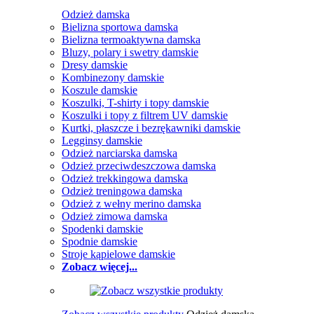
Odzież damska
Bielizna sportowa damska
Bielizna termoaktywna damska
Bluzy, polary i swetry damskie
Dresy damskie
Kombinezony damskie
Koszule damskie
Koszulki, T-shirty i topy damskie
Koszulki i topy z filtrem UV damskie
Kurtki, płaszcze i bezrękawniki damskie
Legginsy damskie
Odzież narciarska damska
Odzież przeciwdeszczowa damska
Odzież trekkingowa damska
Odzież treningowa damska
Odzież z wełny merino damska
Odzież zimowa damska
Spodenki damskie
Spodnie damskie
Stroje kąpielowe damskie
Zobacz więcej...