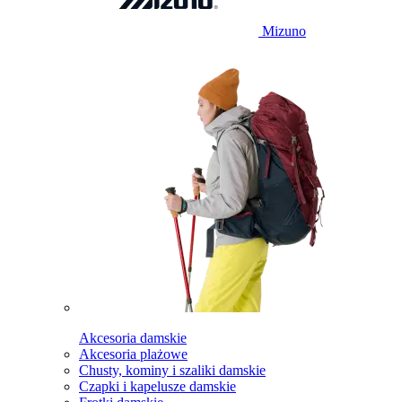
Mizuno
Akcesoria damskie
Akcesoria plażowe
Chusty, kominy i szaliki damskie
Czapki i kapelusze damskie