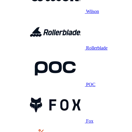
Wilson
Rollerblade
POC
Fox