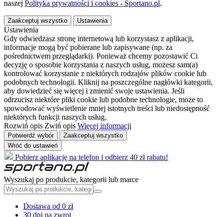
naszej
Polityka prywatności i cookies - Sportano.pl
.
Zaakceptuj wszystko
Ustawienia
Ustawienia
Gdy odwiedzasz stronę internetową lub korzystasz z aplikacji,
informacje mogą być pobierane lub zapisywane (np. za
pośrednictwem przeglądarki). Ponieważ chcemy pozostawić Ci
decyzję o sposobie korzystania z naszych usług, możesz sam(a)
kontrolować korzystanie z niektórych rodzajów plików cookie lub
podobnych technologii. Kliknij na poszczególne nagłówki kategorii,
aby dowiedzieć się więcej i zmienić swoje ustawienia. Jeśli
odrzucisz niektóre pliki cookie lub podobne technologie, może to
spowodować wyświetlenie mniej istotnych treści lub niedostępność
niektórych funkcji naszych usług.
Rozwiń opis
Zwiń opis
Więcej informacji
Potwierdź wybór
Zaakceptuj wszystko
Wróć do ustawień
Pobierz aplikację na telefon i odbierz 40 zł rabatu!
Wyszukaj po produkcie, kategorii lub marce
Dostawa od 0 zł
30 dni na zwrot