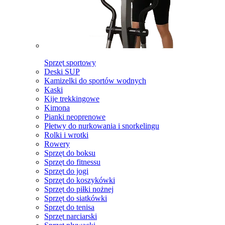
Sprzęt sportowy
Deski SUP
Kamizelki do sportów wodnych
Kaski
Kije trekkingowe
Kimona
Pianki neoprenowe
Płetwy do nurkowania i snorkelingu
Rolki i wrotki
Rowery
Sprzęt do boksu
Sprzęt do fitnessu
Sprzęt do jogi
Sprzęt do koszykówki
Sprzęt do piłki nożnej
Sprzęt do siatkówki
Sprzęt do tenisa
Sprzęt narciarski