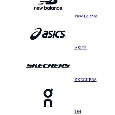
New Balance
ASICS
SKECHERS
ON