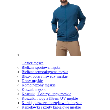
Odzież męska
Bielizna sportowa męska
Bielizna termoaktywna męska
Bluzy, polary i swetry męskie
Dresy męskie
Kombinezony męskie
Koszule męskie
Koszulki, T-shirty i topy męskie
Koszulki i topy z filtrem UV męskie
Kurtki, płaszcze i bezrękawniki męskie
Kąpielówki i szorty kąpielowe męskie