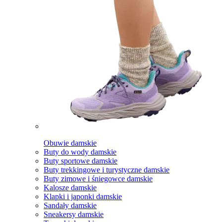
Obuwie damskie
Buty do wody damskie
Buty sportowe damskie
Buty trekkingowe i turystyczne damskie
Buty zimowe i śniegowce damskie
Kalosze damskie
Klapki i japonki damskie
Sandały damskie
Sneakersy damskie