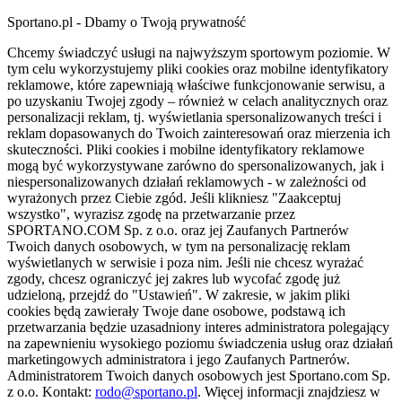
Sportano.pl - Dbamy o Twoją prywatność
Chcemy świadczyć usługi na najwyższym sportowym poziomie. W
tym celu wykorzystujemy pliki cookies oraz mobilne identyfikatory
reklamowe, które zapewniają właściwe funkcjonowanie serwisu, a
po uzyskaniu Twojej zgody – również w celach analitycznych oraz
personalizacji reklam, tj. wyświetlania spersonalizowanych treści i
reklam dopasowanych do Twoich zainteresowań oraz mierzenia ich
skuteczności. Pliki cookies i mobilne identyfikatory reklamowe
mogą być wykorzystywane zarówno do spersonalizowanych, jak i
niespersonalizowanych działań reklamowych - w zależności od
wyrażonych przez Ciebie zgód. Jeśli klikniesz "Zaakceptuj
wszystko", wyrazisz zgodę na przetwarzanie przez
SPORTANO.COM Sp. z o.o. oraz jej Zaufanych Partnerów
Twoich danych osobowych, w tym na personalizację reklam
wyświetlanych w serwisie i poza nim. Jeśli nie chcesz wyrażać
zgody, chcesz ograniczyć jej zakres lub wycofać zgodę już
udzieloną, przejdź do "Ustawień". W zakresie, w jakim pliki
cookies będą zawierały Twoje dane osobowe, podstawą ich
przetwarzania będzie uzasadniony interes administratora polegający
na zapewnieniu wysokiego poziomu świadczenia usług oraz działań
marketingowych administratora i jego Zaufanych Partnerów.
Administratorem Twoich danych osobowych jest Sportano.com Sp.
z o.o. Kontakt:
rodo@sportano.pl
. Więcej informacji znajdziesz w