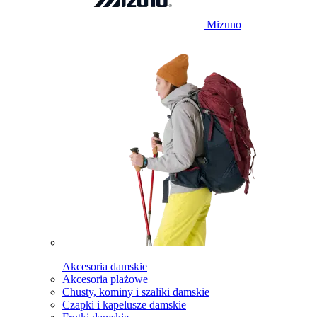
Mizuno
Akcesoria damskie
Akcesoria plażowe
Chusty, kominy i szaliki damskie
Czapki i kapelusze damskie