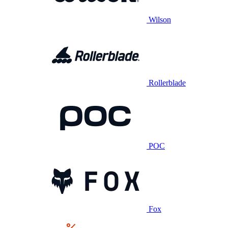
Wilson
Rollerblade
POC
Fox