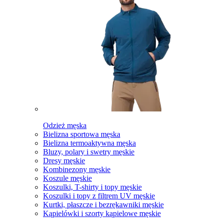
Odzież męska
Bielizna sportowa męska
Bielizna termoaktywna męska
Bluzy, polary i swetry męskie
Dresy męskie
Kombinezony męskie
Koszule męskie
Koszulki, T-shirty i topy męskie
Koszulki i topy z filtrem UV męskie
Kurtki, płaszcze i bezrękawniki męskie
Kąpielówki i szorty kąpielowe męskie