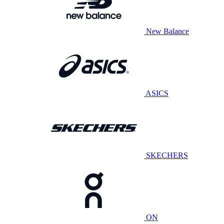
New Balance
ASICS
SKECHERS
ON