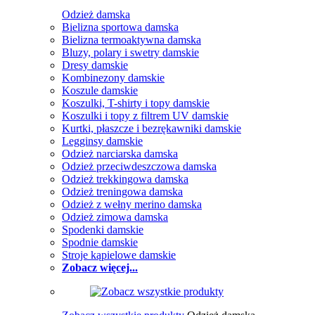
Odzież damska
Bielizna sportowa damska
Bielizna termoaktywna damska
Bluzy, polary i swetry damskie
Dresy damskie
Kombinezony damskie
Koszule damskie
Koszulki, T-shirty i topy damskie
Koszulki i topy z filtrem UV damskie
Kurtki, płaszcze i bezrękawniki damskie
Legginsy damskie
Odzież narciarska damska
Odzież przeciwdeszczowa damska
Odzież trekkingowa damska
Odzież treningowa damska
Odzież z wełny merino damska
Odzież zimowa damska
Spodenki damskie
Spodnie damskie
Stroje kąpielowe damskie
Zobacz więcej...