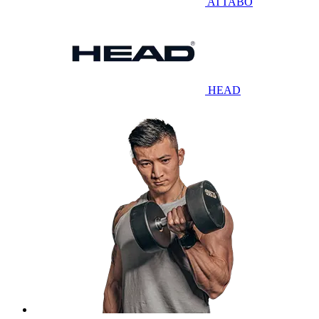
ATTABO
HEAD