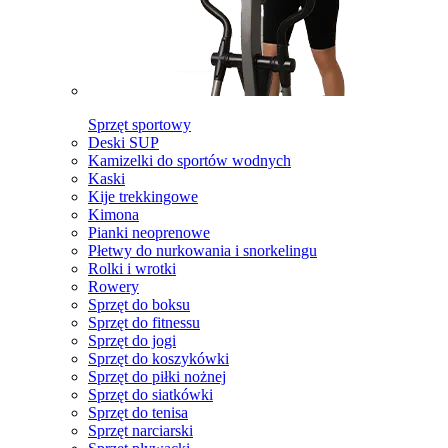
Sprzęt sportowy
Deski SUP
Kamizelki do sportów wodnych
Kaski
Kije trekkingowe
Kimona
Pianki neoprenowe
Płetwy do nurkowania i snorkelingu
Rolki i wrotki
Rowery
Sprzęt do boksu
Sprzęt do fitnessu
Sprzęt do jogi
Sprzęt do koszykówki
Sprzęt do piłki nożnej
Sprzęt do siatkówki
Sprzęt do tenisa
Sprzęt narciarski