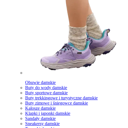
Obuwie damskie
Buty do wody damskie
Buty sportowe damskie
Buty trekkingowe i turystyczne damskie
Buty zimowe i śniegowce damskie
Kalosze damskie
Klapki i japonki damskie
Sandały damskie
Sneakersy damskie