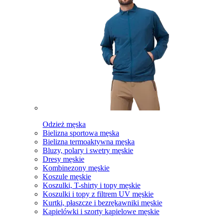
Odzież męska
Bielizna sportowa męska
Bielizna termoaktywna męska
Bluzy, polary i swetry męskie
Dresy męskie
Kombinezony męskie
Koszule męskie
Koszulki, T-shirty i topy męskie
Koszulki i topy z filtrem UV męskie
Kurtki, płaszcze i bezrękawniki męskie
Kąpielówki i szorty kąpielowe męskie