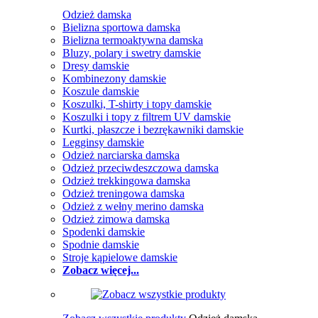
Odzież damska
Bielizna sportowa damska
Bielizna termoaktywna damska
Bluzy, polary i swetry damskie
Dresy damskie
Kombinezony damskie
Koszule damskie
Koszulki, T-shirty i topy damskie
Koszulki i topy z filtrem UV damskie
Kurtki, płaszcze i bezrękawniki damskie
Legginsy damskie
Odzież narciarska damska
Odzież przeciwdeszczowa damska
Odzież trekkingowa damska
Odzież treningowa damska
Odzież z wełny merino damska
Odzież zimowa damska
Spodenki damskie
Spodnie damskie
Stroje kąpielowe damskie
Zobacz więcej...