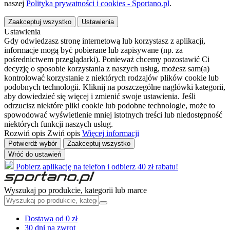
naszej
Polityka prywatności i cookies - Sportano.pl
.
Zaakceptuj wszystko
Ustawienia
Ustawienia
Gdy odwiedzasz stronę internetową lub korzystasz z aplikacji,
informacje mogą być pobierane lub zapisywane (np. za
pośrednictwem przeglądarki). Ponieważ chcemy pozostawić Ci
decyzję o sposobie korzystania z naszych usług, możesz sam(a)
kontrolować korzystanie z niektórych rodzajów plików cookie lub
podobnych technologii. Kliknij na poszczególne nagłówki kategorii,
aby dowiedzieć się więcej i zmienić swoje ustawienia. Jeśli
odrzucisz niektóre pliki cookie lub podobne technologie, może to
spowodować wyświetlenie mniej istotnych treści lub niedostępność
niektórych funkcji naszych usług.
Rozwiń opis
Zwiń opis
Więcej informacji
Potwierdź wybór
Zaakceptuj wszystko
Wróć do ustawień
Pobierz aplikację na telefon i odbierz 40 zł rabatu!
Wyszukaj po produkcie, kategorii lub marce
Dostawa od 0 zł
30 dni na zwrot