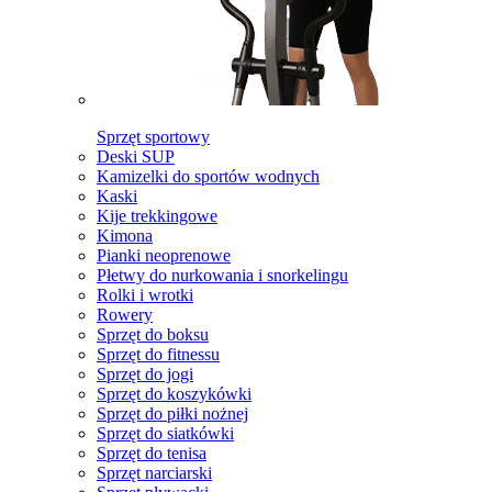
Sprzęt sportowy
Deski SUP
Kamizelki do sportów wodnych
Kaski
Kije trekkingowe
Kimona
Pianki neoprenowe
Płetwy do nurkowania i snorkelingu
Rolki i wrotki
Rowery
Sprzęt do boksu
Sprzęt do fitnessu
Sprzęt do jogi
Sprzęt do koszykówki
Sprzęt do piłki nożnej
Sprzęt do siatkówki
Sprzęt do tenisa
Sprzęt narciarski