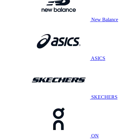
New Balance
ASICS
SKECHERS
ON