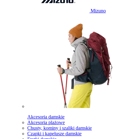
Mizuno
Akcesoria damskie
Akcesoria plażowe
Chusty, kominy i szaliki damskie
Czapki i kapelusze damskie