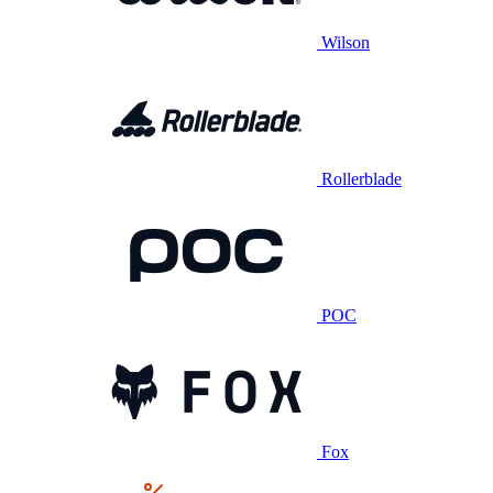
Wilson
Rollerblade
POC
Fox