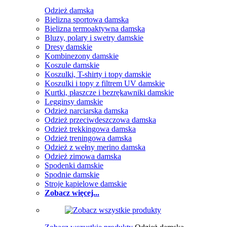
Odzież damska
Bielizna sportowa damska
Bielizna termoaktywna damska
Bluzy, polary i swetry damskie
Dresy damskie
Kombinezony damskie
Koszule damskie
Koszulki, T-shirty i topy damskie
Koszulki i topy z filtrem UV damskie
Kurtki, płaszcze i bezrękawniki damskie
Legginsy damskie
Odzież narciarska damska
Odzież przeciwdeszczowa damska
Odzież trekkingowa damska
Odzież treningowa damska
Odzież z wełny merino damska
Odzież zimowa damska
Spodenki damskie
Spodnie damskie
Stroje kąpielowe damskie
Zobacz więcej...