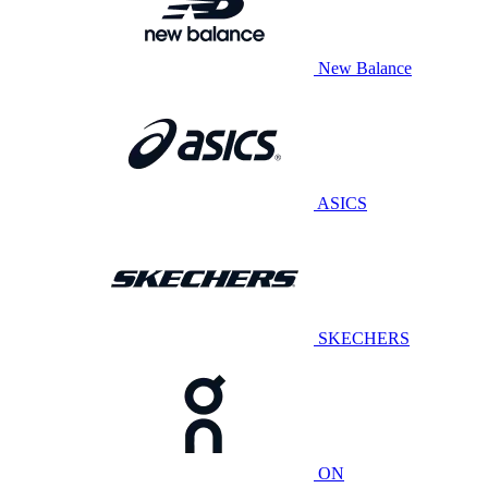
New Balance
ASICS
SKECHERS
ON