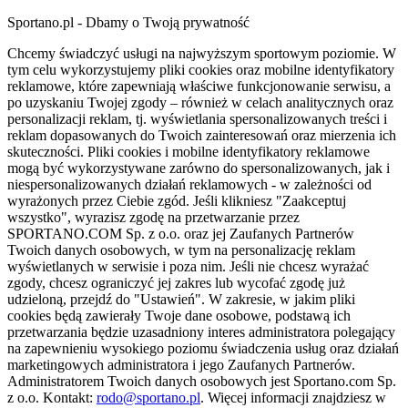
Sportano.pl - Dbamy o Twoją prywatność
Chcemy świadczyć usługi na najwyższym sportowym poziomie. W
tym celu wykorzystujemy pliki cookies oraz mobilne identyfikatory
reklamowe, które zapewniają właściwe funkcjonowanie serwisu, a
po uzyskaniu Twojej zgody – również w celach analitycznych oraz
personalizacji reklam, tj. wyświetlania spersonalizowanych treści i
reklam dopasowanych do Twoich zainteresowań oraz mierzenia ich
skuteczności. Pliki cookies i mobilne identyfikatory reklamowe
mogą być wykorzystywane zarówno do spersonalizowanych, jak i
niespersonalizowanych działań reklamowych - w zależności od
wyrażonych przez Ciebie zgód. Jeśli klikniesz "Zaakceptuj
wszystko", wyrazisz zgodę na przetwarzanie przez
SPORTANO.COM Sp. z o.o. oraz jej Zaufanych Partnerów
Twoich danych osobowych, w tym na personalizację reklam
wyświetlanych w serwisie i poza nim. Jeśli nie chcesz wyrażać
zgody, chcesz ograniczyć jej zakres lub wycofać zgodę już
udzieloną, przejdź do "Ustawień". W zakresie, w jakim pliki
cookies będą zawierały Twoje dane osobowe, podstawą ich
przetwarzania będzie uzasadniony interes administratora polegający
na zapewnieniu wysokiego poziomu świadczenia usług oraz działań
marketingowych administratora i jego Zaufanych Partnerów.
Administratorem Twoich danych osobowych jest Sportano.com Sp.
z o.o. Kontakt:
rodo@sportano.pl
. Więcej informacji znajdziesz w