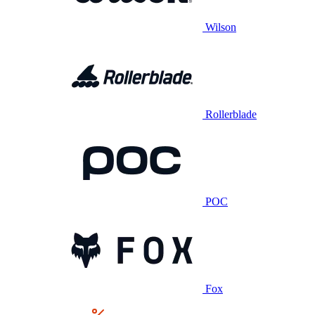
Wilson
Rollerblade
POC
Fox