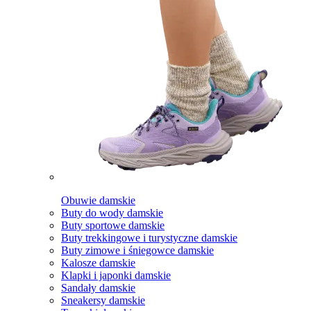
Obuwie damskie
Buty do wody damskie
Buty sportowe damskie
Buty trekkingowe i turystyczne damskie
Buty zimowe i śniegowce damskie
Kalosze damskie
Klapki i japonki damskie
Sandały damskie
Sneakersy damskie