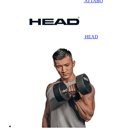
ATTABO
HEAD