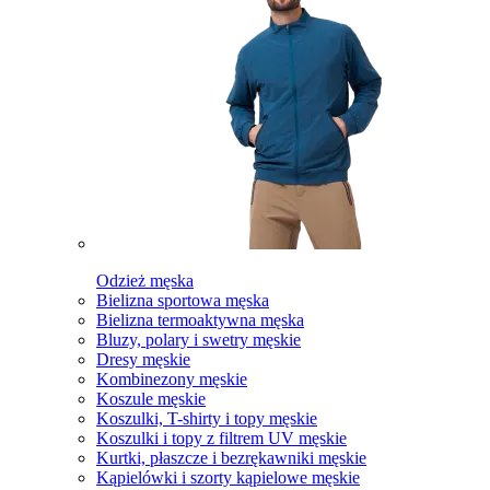
Odzież męska
Bielizna sportowa męska
Bielizna termoaktywna męska
Bluzy, polary i swetry męskie
Dresy męskie
Kombinezony męskie
Koszule męskie
Koszulki, T-shirty i topy męskie
Koszulki i topy z filtrem UV męskie
Kurtki, płaszcze i bezrękawniki męskie
Kąpielówki i szorty kąpielowe męskie