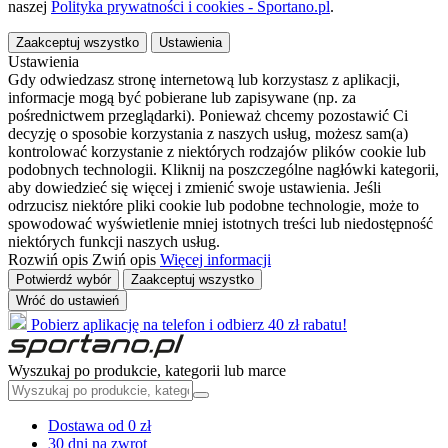
naszej
Polityka prywatności i cookies - Sportano.pl
.
Zaakceptuj wszystko
Ustawienia
Ustawienia
Gdy odwiedzasz stronę internetową lub korzystasz z aplikacji,
informacje mogą być pobierane lub zapisywane (np. za
pośrednictwem przeglądarki). Ponieważ chcemy pozostawić Ci
decyzję o sposobie korzystania z naszych usług, możesz sam(a)
kontrolować korzystanie z niektórych rodzajów plików cookie lub
podobnych technologii. Kliknij na poszczególne nagłówki kategorii,
aby dowiedzieć się więcej i zmienić swoje ustawienia. Jeśli
odrzucisz niektóre pliki cookie lub podobne technologie, może to
spowodować wyświetlenie mniej istotnych treści lub niedostępność
niektórych funkcji naszych usług.
Rozwiń opis
Zwiń opis
Więcej informacji
Potwierdź wybór
Zaakceptuj wszystko
Wróć do ustawień
Pobierz aplikację na telefon i odbierz 40 zł rabatu!
Wyszukaj po produkcie, kategorii lub marce
Dostawa od 0 zł
30 dni na zwrot