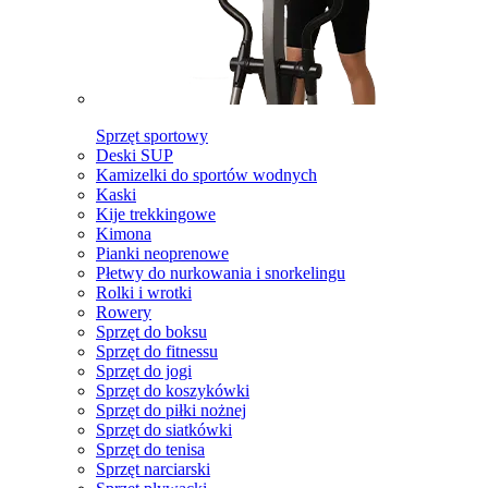
Sprzęt sportowy
Deski SUP
Kamizelki do sportów wodnych
Kaski
Kije trekkingowe
Kimona
Pianki neoprenowe
Płetwy do nurkowania i snorkelingu
Rolki i wrotki
Rowery
Sprzęt do boksu
Sprzęt do fitnessu
Sprzęt do jogi
Sprzęt do koszykówki
Sprzęt do piłki nożnej
Sprzęt do siatkówki
Sprzęt do tenisa
Sprzęt narciarski