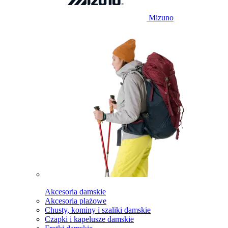
Mizuno
Akcesoria damskie
Akcesoria plażowe
Chusty, kominy i szaliki damskie
Czapki i kapelusze damskie