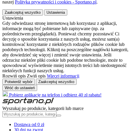
naszej
Polityka prywatności i cookies - Sportano.pl
.
Zaakceptuj wszystko
Ustawienia
Ustawienia
Gdy odwiedzasz stronę internetową lub korzystasz z aplikacji,
informacje mogą być pobierane lub zapisywane (np. za
pośrednictwem przeglądarki). Ponieważ chcemy pozostawić Ci
decyzję o sposobie korzystania z naszych usług, możesz sam(a)
kontrolować korzystanie z niektórych rodzajów plików cookie lub
podobnych technologii. Kliknij na poszczególne nagłówki kategorii,
aby dowiedzieć się więcej i zmienić swoje ustawienia. Jeśli
odrzucisz niektóre pliki cookie lub podobne technologie, może to
spowodować wyświetlenie mniej istotnych treści lub niedostępność
niektórych funkcji naszych usług.
Rozwiń opis
Zwiń opis
Więcej informacji
Potwierdź wybór
Zaakceptuj wszystko
Wróć do ustawień
Pobierz aplikację na telefon i odbierz 40 zł rabatu!
Wyszukaj po produkcie, kategorii lub marce
Dostawa od 0 zł
30 dni na zwrot