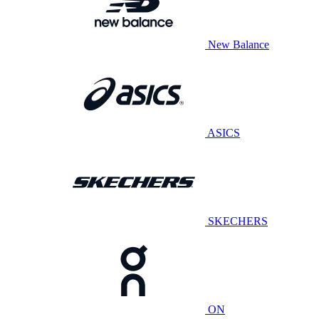
New Balance
ASICS
SKECHERS
ON