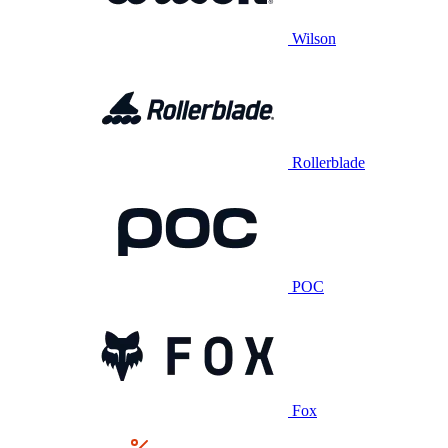
Wilson
Rollerblade
POC
Fox