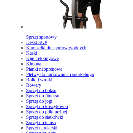
Sprzęt sportowy
Deski SUP
Kamizelki do sportów wodnych
Kaski
Kije trekkingowe
Kimona
Pianki neoprenowe
Płetwy do nurkowania i snorkelingu
Rolki i wrotki
Rowery
Sprzęt do boksu
Sprzęt do fitnessu
Sprzęt do jogi
Sprzęt do koszykówki
Sprzęt do piłki nożnej
Sprzęt do siatkówki
Sprzęt do tenisa
Sprzęt narciarski