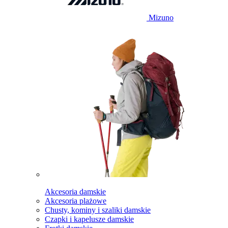
Mizuno
Akcesoria damskie
Akcesoria plażowe
Chusty, kominy i szaliki damskie
Czapki i kapelusze damskie