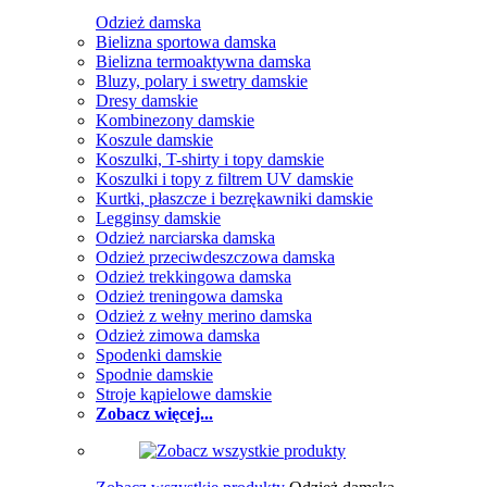
Odzież damska
Bielizna sportowa damska
Bielizna termoaktywna damska
Bluzy, polary i swetry damskie
Dresy damskie
Kombinezony damskie
Koszule damskie
Koszulki, T-shirty i topy damskie
Koszulki i topy z filtrem UV damskie
Kurtki, płaszcze i bezrękawniki damskie
Legginsy damskie
Odzież narciarska damska
Odzież przeciwdeszczowa damska
Odzież trekkingowa damska
Odzież treningowa damska
Odzież z wełny merino damska
Odzież zimowa damska
Spodenki damskie
Spodnie damskie
Stroje kąpielowe damskie
Zobacz więcej...