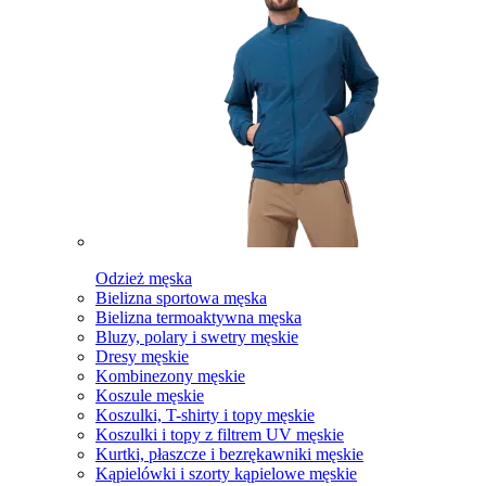
Odzież męska
Bielizna sportowa męska
Bielizna termoaktywna męska
Bluzy, polary i swetry męskie
Dresy męskie
Kombinezony męskie
Koszule męskie
Koszulki, T-shirty i topy męskie
Koszulki i topy z filtrem UV męskie
Kurtki, płaszcze i bezrękawniki męskie
Kąpielówki i szorty kąpielowe męskie