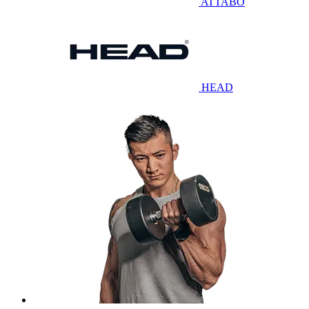
ATTABO
HEAD