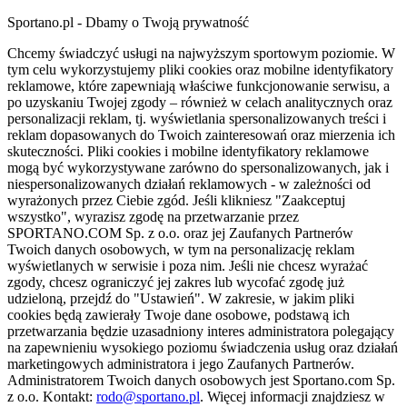
Sportano.pl - Dbamy o Twoją prywatność
Chcemy świadczyć usługi na najwyższym sportowym poziomie. W
tym celu wykorzystujemy pliki cookies oraz mobilne identyfikatory
reklamowe, które zapewniają właściwe funkcjonowanie serwisu, a
po uzyskaniu Twojej zgody – również w celach analitycznych oraz
personalizacji reklam, tj. wyświetlania spersonalizowanych treści i
reklam dopasowanych do Twoich zainteresowań oraz mierzenia ich
skuteczności. Pliki cookies i mobilne identyfikatory reklamowe
mogą być wykorzystywane zarówno do spersonalizowanych, jak i
niespersonalizowanych działań reklamowych - w zależności od
wyrażonych przez Ciebie zgód. Jeśli klikniesz "Zaakceptuj
wszystko", wyrazisz zgodę na przetwarzanie przez
SPORTANO.COM Sp. z o.o. oraz jej Zaufanych Partnerów
Twoich danych osobowych, w tym na personalizację reklam
wyświetlanych w serwisie i poza nim. Jeśli nie chcesz wyrażać
zgody, chcesz ograniczyć jej zakres lub wycofać zgodę już
udzieloną, przejdź do "Ustawień". W zakresie, w jakim pliki
cookies będą zawierały Twoje dane osobowe, podstawą ich
przetwarzania będzie uzasadniony interes administratora polegający
na zapewnieniu wysokiego poziomu świadczenia usług oraz działań
marketingowych administratora i jego Zaufanych Partnerów.
Administratorem Twoich danych osobowych jest Sportano.com Sp.
z o.o. Kontakt:
rodo@sportano.pl
. Więcej informacji znajdziesz w