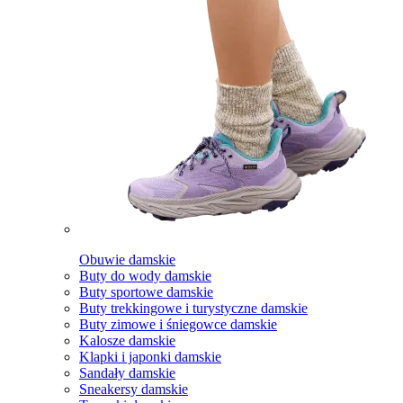
Obuwie damskie
Buty do wody damskie
Buty sportowe damskie
Buty trekkingowe i turystyczne damskie
Buty zimowe i śniegowce damskie
Kalosze damskie
Klapki i japonki damskie
Sandały damskie
Sneakersy damskie