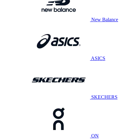
New Balance
ASICS
SKECHERS
ON