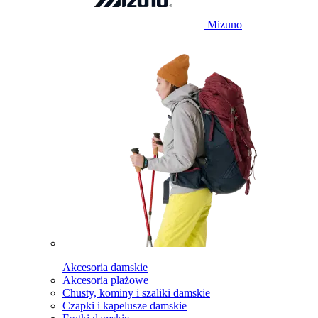
Mizuno
Akcesoria damskie
Akcesoria plażowe
Chusty, kominy i szaliki damskie
Czapki i kapelusze damskie