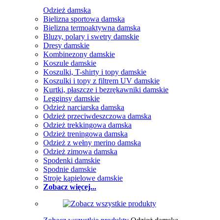
Odzież damska
Bielizna sportowa damska
Bielizna termoaktywna damska
Bluzy, polary i swetry damskie
Dresy damskie
Kombinezony damskie
Koszule damskie
Koszulki, T-shirty i topy damskie
Koszulki i topy z filtrem UV damskie
Kurtki, płaszcze i bezrękawniki damskie
Legginsy damskie
Odzież narciarska damska
Odzież przeciwdeszczowa damska
Odzież trekkingowa damska
Odzież treningowa damska
Odzież z wełny merino damska
Odzież zimowa damska
Spodenki damskie
Spodnie damskie
Stroje kąpielowe damskie
Zobacz więcej...