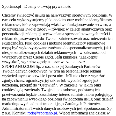
Sportano.pl - Dbamy o Twoją prywatność
Chcemy świadczyć usługi na najwyższym sportowym poziomie. W
tym celu wykorzystujemy pliki cookies oraz mobilne identyfikatory
reklamowe, które zapewniają właściwe funkcjonowanie serwisu, a
po uzyskaniu Twojej zgody – również w celach analitycznych oraz
personalizacji reklam, tj. wyświetlania spersonalizowanych treści i
reklam dopasowanych do Twoich zainteresowań oraz mierzenia ich
skuteczności. Pliki cookies i mobilne identyfikatory reklamowe
mogą być wykorzystywane zarówno do spersonalizowanych, jak i
niespersonalizowanych działań reklamowych - w zależności od
wyrażonych przez Ciebie zgód. Jeśli klikniesz "Zaakceptuj
wszystko", wyrazisz zgodę na przetwarzanie przez
SPORTANO.COM Sp. z o.o. oraz jej Zaufanych Partnerów
Twoich danych osobowych, w tym na personalizację reklam
wyświetlanych w serwisie i poza nim. Jeśli nie chcesz wyrażać
zgody, chcesz ograniczyć jej zakres lub wycofać zgodę już
udzieloną, przejdź do "Ustawień". W zakresie, w jakim pliki
cookies będą zawierały Twoje dane osobowe, podstawą ich
przetwarzania będzie uzasadniony interes administratora polegający
na zapewnieniu wysokiego poziomu świadczenia usług oraz działań
marketingowych administratora i jego Zaufanych Partnerów.
Administratorem Twoich danych osobowych jest Sportano.com Sp.
z o.o. Kontakt:
rodo@sportano.pl
. Więcej informacji znajdziesz w