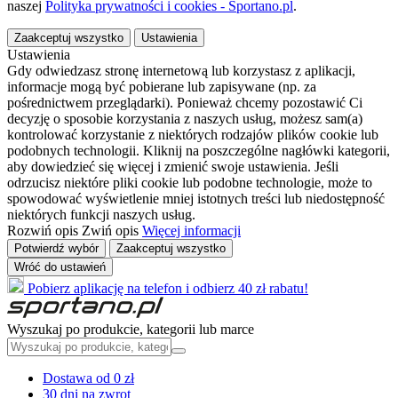
naszej
Polityka prywatności i cookies - Sportano.pl
.
Zaakceptuj wszystko
Ustawienia
Ustawienia
Gdy odwiedzasz stronę internetową lub korzystasz z aplikacji,
informacje mogą być pobierane lub zapisywane (np. za
pośrednictwem przeglądarki). Ponieważ chcemy pozostawić Ci
decyzję o sposobie korzystania z naszych usług, możesz sam(a)
kontrolować korzystanie z niektórych rodzajów plików cookie lub
podobnych technologii. Kliknij na poszczególne nagłówki kategorii,
aby dowiedzieć się więcej i zmienić swoje ustawienia. Jeśli
odrzucisz niektóre pliki cookie lub podobne technologie, może to
spowodować wyświetlenie mniej istotnych treści lub niedostępność
niektórych funkcji naszych usług.
Rozwiń opis
Zwiń opis
Więcej informacji
Potwierdź wybór
Zaakceptuj wszystko
Wróć do ustawień
Pobierz aplikację na telefon i odbierz 40 zł rabatu!
Wyszukaj po produkcie, kategorii lub marce
Dostawa od 0 zł
30 dni na zwrot