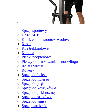
Sprzęt sportowy
Deski SUP
Kamizelki do sportów wodnych
Kaski
Kije trekkingowe
Kimona
Pianki neoprenowe
Płetwy do nurkowania i snorkelingu
Rolki i wrotki
Rowery
Sprzęt do boksu
Sprzęt do fitnessu
Sprzęt do jogi
Sprzęt do koszykówki
Sprzęt do piłki nożnej
Sprzęt do siatkówki
Sprzęt do tenisa
Sprzęt narciarski