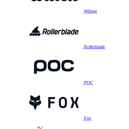
Wilson
Rollerblade
POC
Fox