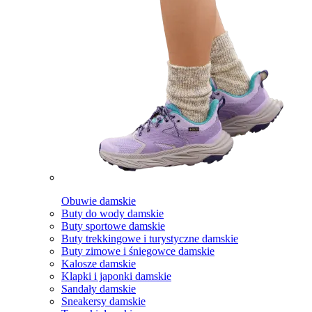
Obuwie damskie
Buty do wody damskie
Buty sportowe damskie
Buty trekkingowe i turystyczne damskie
Buty zimowe i śniegowce damskie
Kalosze damskie
Klapki i japonki damskie
Sandały damskie
Sneakersy damskie