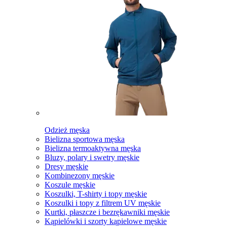
Odzież męska
Bielizna sportowa męska
Bielizna termoaktywna męska
Bluzy, polary i swetry męskie
Dresy męskie
Kombinezony męskie
Koszule męskie
Koszulki, T-shirty i topy męskie
Koszulki i topy z filtrem UV męskie
Kurtki, płaszcze i bezrękawniki męskie
Kąpielówki i szorty kąpielowe męskie