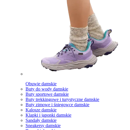
Obuwie damskie
Buty do wody damskie
Buty sportowe damskie
Buty trekkingowe i turystyczne damskie
Buty zimowe i śniegowce damskie
Kalosze damskie
Klapki i japonki damskie
Sandały damskie
Sneakersy damskie