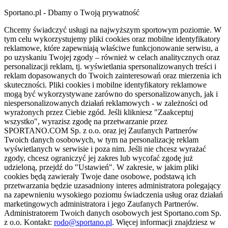
Sportano.pl - Dbamy o Twoją prywatność
Chcemy świadczyć usługi na najwyższym sportowym poziomie. W
tym celu wykorzystujemy pliki cookies oraz mobilne identyfikatory
reklamowe, które zapewniają właściwe funkcjonowanie serwisu, a
po uzyskaniu Twojej zgody – również w celach analitycznych oraz
personalizacji reklam, tj. wyświetlania spersonalizowanych treści i
reklam dopasowanych do Twoich zainteresowań oraz mierzenia ich
skuteczności. Pliki cookies i mobilne identyfikatory reklamowe
mogą być wykorzystywane zarówno do spersonalizowanych, jak i
niespersonalizowanych działań reklamowych - w zależności od
wyrażonych przez Ciebie zgód. Jeśli klikniesz "Zaakceptuj
wszystko", wyrazisz zgodę na przetwarzanie przez
SPORTANO.COM Sp. z o.o. oraz jej Zaufanych Partnerów
Twoich danych osobowych, w tym na personalizację reklam
wyświetlanych w serwisie i poza nim. Jeśli nie chcesz wyrażać
zgody, chcesz ograniczyć jej zakres lub wycofać zgodę już
udzieloną, przejdź do "Ustawień". W zakresie, w jakim pliki
cookies będą zawierały Twoje dane osobowe, podstawą ich
przetwarzania będzie uzasadniony interes administratora polegający
na zapewnieniu wysokiego poziomu świadczenia usług oraz działań
marketingowych administratora i jego Zaufanych Partnerów.
Administratorem Twoich danych osobowych jest Sportano.com Sp.
z o.o. Kontakt:
rodo@sportano.pl
. Więcej informacji znajdziesz w