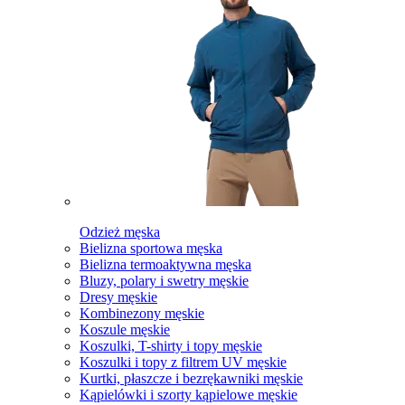
Odzież męska
Bielizna sportowa męska
Bielizna termoaktywna męska
Bluzy, polary i swetry męskie
Dresy męskie
Kombinezony męskie
Koszule męskie
Koszulki, T-shirty i topy męskie
Koszulki i topy z filtrem UV męskie
Kurtki, płaszcze i bezrękawniki męskie
Kąpielówki i szorty kąpielowe męskie