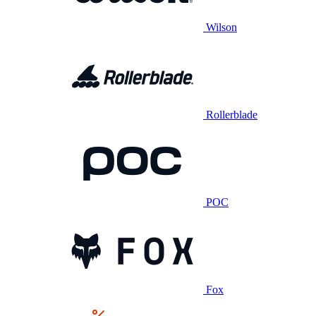
Wilson
Rollerblade
POC
Fox