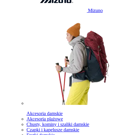
Mizuno
Akcesoria damskie
Akcesoria plażowe
Chusty, kominy i szaliki damskie
Czapki i kapelusze damskie