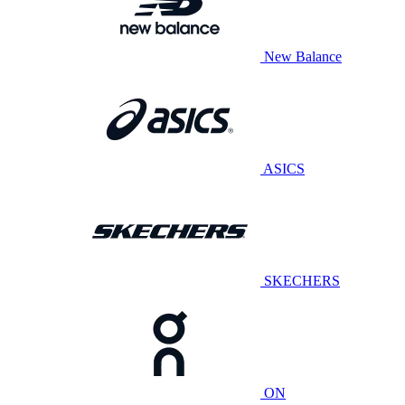
New Balance
ASICS
SKECHERS
ON