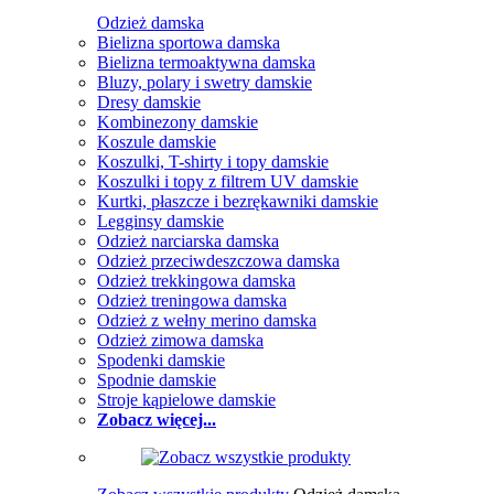
Odzież damska
Bielizna sportowa damska
Bielizna termoaktywna damska
Bluzy, polary i swetry damskie
Dresy damskie
Kombinezony damskie
Koszule damskie
Koszulki, T-shirty i topy damskie
Koszulki i topy z filtrem UV damskie
Kurtki, płaszcze i bezrękawniki damskie
Legginsy damskie
Odzież narciarska damska
Odzież przeciwdeszczowa damska
Odzież trekkingowa damska
Odzież treningowa damska
Odzież z wełny merino damska
Odzież zimowa damska
Spodenki damskie
Spodnie damskie
Stroje kąpielowe damskie
Zobacz więcej...