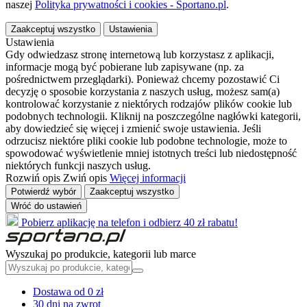
naszej
Polityka prywatności i cookies - Sportano.pl
.
Zaakceptuj wszystko
Ustawienia
Ustawienia
Gdy odwiedzasz stronę internetową lub korzystasz z aplikacji,
informacje mogą być pobierane lub zapisywane (np. za
pośrednictwem przeglądarki). Ponieważ chcemy pozostawić Ci
decyzję o sposobie korzystania z naszych usług, możesz sam(a)
kontrolować korzystanie z niektórych rodzajów plików cookie lub
podobnych technologii. Kliknij na poszczególne nagłówki kategorii,
aby dowiedzieć się więcej i zmienić swoje ustawienia. Jeśli
odrzucisz niektóre pliki cookie lub podobne technologie, może to
spowodować wyświetlenie mniej istotnych treści lub niedostępność
niektórych funkcji naszych usług.
Rozwiń opis
Zwiń opis
Więcej informacji
Potwierdź wybór
Zaakceptuj wszystko
Wróć do ustawień
Pobierz aplikację na telefon i odbierz 40 zł rabatu!
Wyszukaj po produkcie, kategorii lub marce
Dostawa od 0 zł
30 dni na zwrot