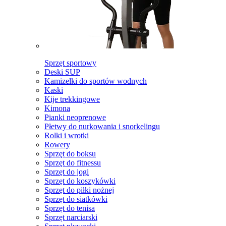
Sprzęt sportowy
Deski SUP
Kamizelki do sportów wodnych
Kaski
Kije trekkingowe
Kimona
Pianki neoprenowe
Płetwy do nurkowania i snorkelingu
Rolki i wrotki
Rowery
Sprzęt do boksu
Sprzęt do fitnessu
Sprzęt do jogi
Sprzęt do koszykówki
Sprzęt do piłki nożnej
Sprzęt do siatkówki
Sprzęt do tenisa
Sprzęt narciarski