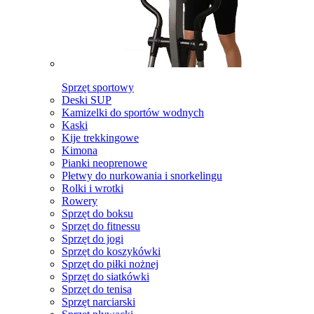
Sprzęt sportowy
Deski SUP
Kamizelki do sportów wodnych
Kaski
Kije trekkingowe
Kimona
Pianki neoprenowe
Płetwy do nurkowania i snorkelingu
Rolki i wrotki
Rowery
Sprzęt do boksu
Sprzęt do fitnessu
Sprzęt do jogi
Sprzęt do koszykówki
Sprzęt do piłki nożnej
Sprzęt do siatkówki
Sprzęt do tenisa
Sprzęt narciarski