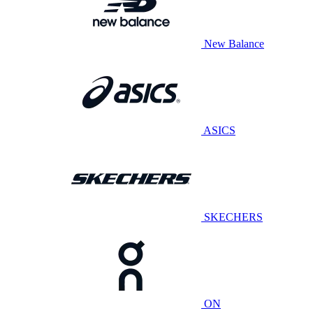
New Balance
ASICS
SKECHERS
ON