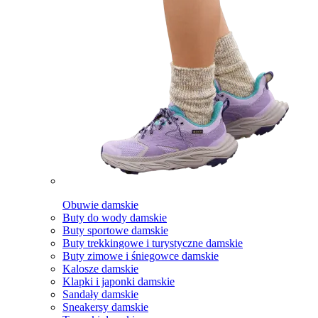
Obuwie damskie
Buty do wody damskie
Buty sportowe damskie
Buty trekkingowe i turystyczne damskie
Buty zimowe i śniegowce damskie
Kalosze damskie
Klapki i japonki damskie
Sandały damskie
Sneakersy damskie