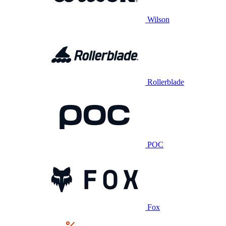
Wilson
Rollerblade
POC
Fox