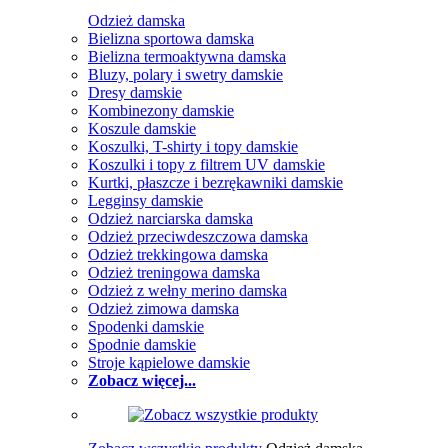
Odzież damska
Bielizna sportowa damska
Bielizna termoaktywna damska
Bluzy, polary i swetry damskie
Dresy damskie
Kombinezony damskie
Koszule damskie
Koszulki, T-shirty i topy damskie
Koszulki i topy z filtrem UV damskie
Kurtki, płaszcze i bezrękawniki damskie
Legginsy damskie
Odzież narciarska damska
Odzież przeciwdeszczowa damska
Odzież trekkingowa damska
Odzież treningowa damska
Odzież z wełny merino damska
Odzież zimowa damska
Spodenki damskie
Spodnie damskie
Stroje kąpielowe damskie
Zobacz więcej...