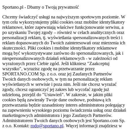
Sportano.pl - Dbamy o Twoją prywatność
Chcemy świadczyć usługi na najwyższym sportowym poziomie. W
tym celu wykorzystujemy pliki cookies oraz mobilne identyfikatory
reklamowe, które zapewniają właściwe funkcjonowanie serwisu, a
po uzyskaniu Twojej zgody – również w celach analitycznych oraz
personalizacji reklam, tj. wyświetlania spersonalizowanych treści i
reklam dopasowanych do Twoich zainteresowań oraz mierzenia ich
skuteczności. Pliki cookies i mobilne identyfikatory reklamowe
mogą być wykorzystywane zarówno do spersonalizowanych, jak i
niespersonalizowanych działań reklamowych - w zależności od
wyrażonych przez Ciebie zgód. Jeśli klikniesz "Zaakceptuj
wszystko", wyrazisz zgodę na przetwarzanie przez
SPORTANO.COM Sp. z o.o. oraz jej Zaufanych Partnerów
Twoich danych osobowych, w tym na personalizację reklam
wyświetlanych w serwisie i poza nim. Jeśli nie chcesz wyrażać
zgody, chcesz ograniczyć jej zakres lub wycofać zgodę już
udzieloną, przejdź do "Ustawień". W zakresie, w jakim pliki
cookies będą zawierały Twoje dane osobowe, podstawą ich
przetwarzania będzie uzasadniony interes administratora polegający
na zapewnieniu wysokiego poziomu świadczenia usług oraz działań
marketingowych administratora i jego Zaufanych Partnerów.
Administratorem Twoich danych osobowych jest Sportano.com Sp.
z o.o. Kontakt:
rodo@sportano.pl
. Więcej informacji znajdziesz w