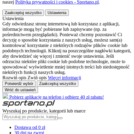
naszej
Polityka prywatności i cookies - Sportano.pl
.
Zaakceptuj wszystko
Ustawienia
Ustawienia
Gdy odwiedzasz stronę internetową lub korzystasz z aplikacji,
informacje mogą być pobierane lub zapisywane (np. za
pośrednictwem przeglądarki). Ponieważ chcemy pozostawić Ci
decyzję o sposobie korzystania z naszych usług, możesz sam(a)
kontrolować korzystanie z niektórych rodzajów plików cookie lub
podobnych technologii. Kliknij na poszczególne nagłówki kategorii,
aby dowiedzieć się więcej i zmienić swoje ustawienia. Jeśli
odrzucisz niektóre pliki cookie lub podobne technologie, może to
spowodować wyświetlenie mniej istotnych treści lub niedostępność
niektórych funkcji naszych usług.
Rozwiń opis
Zwiń opis
Więcej informacji
Potwierdź wybór
Zaakceptuj wszystko
Wróć do ustawień
Pobierz aplikację na telefon i odbierz 40 zł rabatu!
Wyszukaj po produkcie, kategorii lub marce
Dostawa od 0 zł
30 dni na zwrot