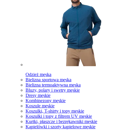
Odzież męska
Bielizna sportowa męska
Bielizna termoaktywna męska
Bluzy, polary i swetry męskie
Dresy męskie
Kombinezony męskie
Koszule męskie
Koszulki, T-shirty i topy męskie
Koszulki i topy z filtrem UV męskie
Kurtki, płaszcze i bezrękawniki męskie
Kąpielówki i szorty kąpielowe męskie