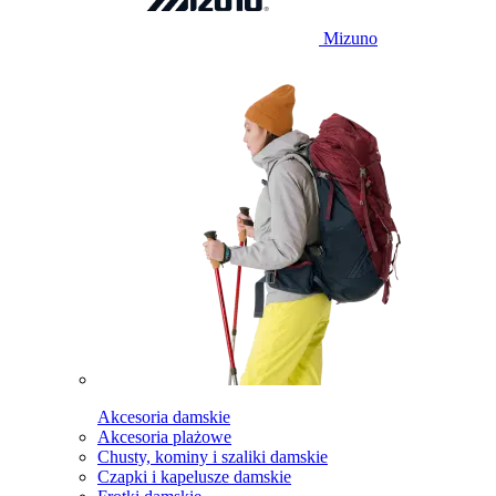
Mizuno
Akcesoria damskie
Akcesoria plażowe
Chusty, kominy i szaliki damskie
Czapki i kapelusze damskie