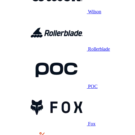
Wilson
Rollerblade
POC
Fox