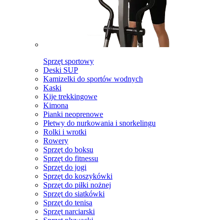
Sprzęt sportowy
Deski SUP
Kamizelki do sportów wodnych
Kaski
Kije trekkingowe
Kimona
Pianki neoprenowe
Płetwy do nurkowania i snorkelingu
Rolki i wrotki
Rowery
Sprzęt do boksu
Sprzęt do fitnessu
Sprzęt do jogi
Sprzęt do koszykówki
Sprzęt do piłki nożnej
Sprzęt do siatkówki
Sprzęt do tenisa
Sprzęt narciarski