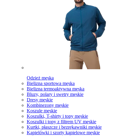
Odzież męska
Bielizna sportowa męska
Bielizna termoaktywna męska
Bluzy, polary i swetry męskie
Dresy męskie
Kombinezony męskie
Koszule męskie
Koszulki, T-shirty i topy męskie
Koszulki i topy z filtrem UV męskie
Kurtki, płaszcze i bezrękawniki męskie
Kąpielówki i szorty kąpielowe męskie