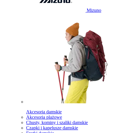
Mizuno
Akcesoria damskie
Akcesoria plażowe
Chusty, kominy i szaliki damskie
Czapki i kapelusze damskie