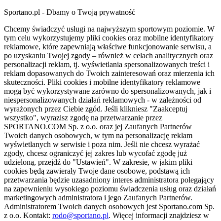
Sportano.pl - Dbamy o Twoją prywatność
Chcemy świadczyć usługi na najwyższym sportowym poziomie. W
tym celu wykorzystujemy pliki cookies oraz mobilne identyfikatory
reklamowe, które zapewniają właściwe funkcjonowanie serwisu, a
po uzyskaniu Twojej zgody – również w celach analitycznych oraz
personalizacji reklam, tj. wyświetlania spersonalizowanych treści i
reklam dopasowanych do Twoich zainteresowań oraz mierzenia ich
skuteczności. Pliki cookies i mobilne identyfikatory reklamowe
mogą być wykorzystywane zarówno do spersonalizowanych, jak i
niespersonalizowanych działań reklamowych - w zależności od
wyrażonych przez Ciebie zgód. Jeśli klikniesz "Zaakceptuj
wszystko", wyrazisz zgodę na przetwarzanie przez
SPORTANO.COM Sp. z o.o. oraz jej Zaufanych Partnerów
Twoich danych osobowych, w tym na personalizację reklam
wyświetlanych w serwisie i poza nim. Jeśli nie chcesz wyrażać
zgody, chcesz ograniczyć jej zakres lub wycofać zgodę już
udzieloną, przejdź do "Ustawień". W zakresie, w jakim pliki
cookies będą zawierały Twoje dane osobowe, podstawą ich
przetwarzania będzie uzasadniony interes administratora polegający
na zapewnieniu wysokiego poziomu świadczenia usług oraz działań
marketingowych administratora i jego Zaufanych Partnerów.
Administratorem Twoich danych osobowych jest Sportano.com Sp.
z o.o. Kontakt:
rodo@sportano.pl
. Więcej informacji znajdziesz w