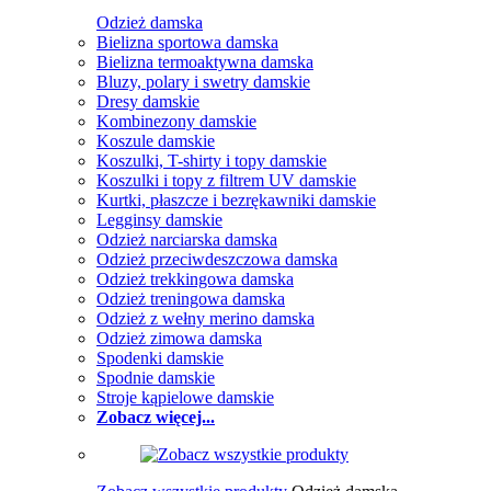
Odzież damska
Bielizna sportowa damska
Bielizna termoaktywna damska
Bluzy, polary i swetry damskie
Dresy damskie
Kombinezony damskie
Koszule damskie
Koszulki, T-shirty i topy damskie
Koszulki i topy z filtrem UV damskie
Kurtki, płaszcze i bezrękawniki damskie
Legginsy damskie
Odzież narciarska damska
Odzież przeciwdeszczowa damska
Odzież trekkingowa damska
Odzież treningowa damska
Odzież z wełny merino damska
Odzież zimowa damska
Spodenki damskie
Spodnie damskie
Stroje kąpielowe damskie
Zobacz więcej...