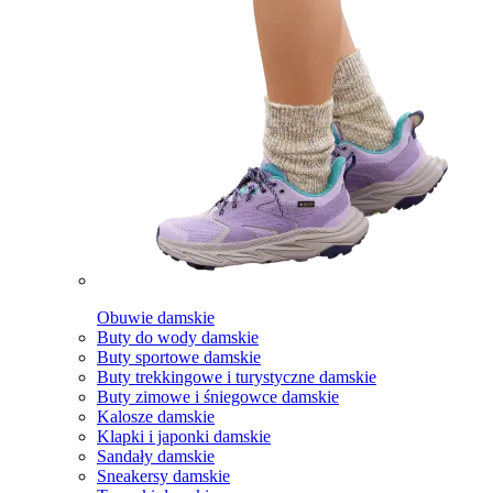
Obuwie damskie
Buty do wody damskie
Buty sportowe damskie
Buty trekkingowe i turystyczne damskie
Buty zimowe i śniegowce damskie
Kalosze damskie
Klapki i japonki damskie
Sandały damskie
Sneakersy damskie