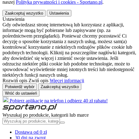
naszej
Polityka prywatności i cookies - Sportano.pl
.
Zaakceptuj wszystko
Ustawienia
Ustawienia
Gdy odwiedzasz stronę internetową lub korzystasz z aplikacji,
informacje mogą być pobierane lub zapisywane (np. za
pośrednictwem przeglądarki). Ponieważ chcemy pozostawić Ci
decyzję o sposobie korzystania z naszych usług, możesz sam(a)
kontrolować korzystanie z niektórych rodzajów plików cookie lub
podobnych technologii. Kliknij na poszczególne nagłówki kategorii,
aby dowiedzieć się więcej i zmienić swoje ustawienia. Jeśli
odrzucisz niektóre pliki cookie lub podobne technologie, może to
spowodować wyświetlenie mniej istotnych treści lub niedostępność
niektórych funkcji naszych usług.
Rozwiń opis
Zwiń opis
Więcej informacji
Potwierdź wybór
Zaakceptuj wszystko
Wróć do ustawień
Pobierz aplikację na telefon i odbierz 40 zł rabatu!
Wyszukaj po produkcie, kategorii lub marce
Dostawa od 0 zł
30 dni na zwrot