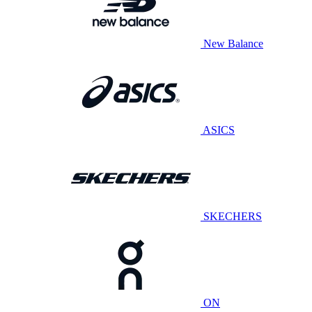
New Balance
ASICS
SKECHERS
ON