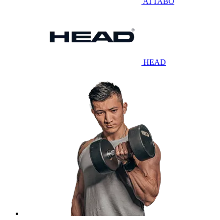
ATTABO
HEAD