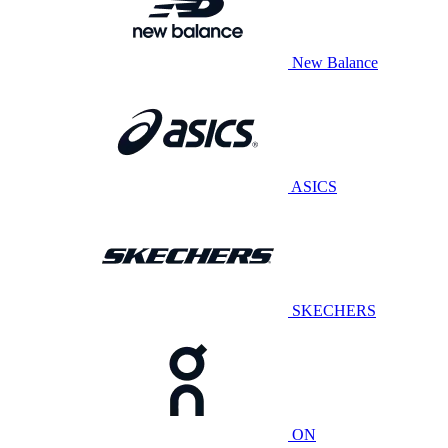
New Balance
ASICS
SKECHERS
ON