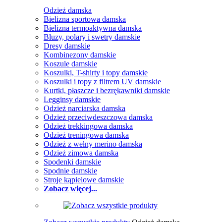
Odzież damska
Bielizna sportowa damska
Bielizna termoaktywna damska
Bluzy, polary i swetry damskie
Dresy damskie
Kombinezony damskie
Koszule damskie
Koszulki, T-shirty i topy damskie
Koszulki i topy z filtrem UV damskie
Kurtki, płaszcze i bezrękawniki damskie
Legginsy damskie
Odzież narciarska damska
Odzież przeciwdeszczowa damska
Odzież trekkingowa damska
Odzież treningowa damska
Odzież z wełny merino damska
Odzież zimowa damska
Spodenki damskie
Spodnie damskie
Stroje kąpielowe damskie
Zobacz więcej...