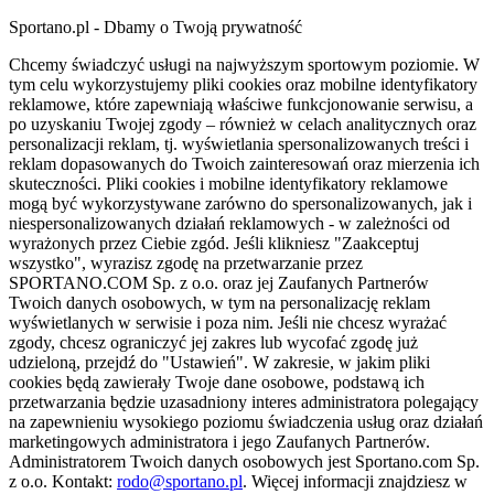
Sportano.pl - Dbamy o Twoją prywatność
Chcemy świadczyć usługi na najwyższym sportowym poziomie. W
tym celu wykorzystujemy pliki cookies oraz mobilne identyfikatory
reklamowe, które zapewniają właściwe funkcjonowanie serwisu, a
po uzyskaniu Twojej zgody – również w celach analitycznych oraz
personalizacji reklam, tj. wyświetlania spersonalizowanych treści i
reklam dopasowanych do Twoich zainteresowań oraz mierzenia ich
skuteczności. Pliki cookies i mobilne identyfikatory reklamowe
mogą być wykorzystywane zarówno do spersonalizowanych, jak i
niespersonalizowanych działań reklamowych - w zależności od
wyrażonych przez Ciebie zgód. Jeśli klikniesz "Zaakceptuj
wszystko", wyrazisz zgodę na przetwarzanie przez
SPORTANO.COM Sp. z o.o. oraz jej Zaufanych Partnerów
Twoich danych osobowych, w tym na personalizację reklam
wyświetlanych w serwisie i poza nim. Jeśli nie chcesz wyrażać
zgody, chcesz ograniczyć jej zakres lub wycofać zgodę już
udzieloną, przejdź do "Ustawień". W zakresie, w jakim pliki
cookies będą zawierały Twoje dane osobowe, podstawą ich
przetwarzania będzie uzasadniony interes administratora polegający
na zapewnieniu wysokiego poziomu świadczenia usług oraz działań
marketingowych administratora i jego Zaufanych Partnerów.
Administratorem Twoich danych osobowych jest Sportano.com Sp.
z o.o. Kontakt:
rodo@sportano.pl
. Więcej informacji znajdziesz w