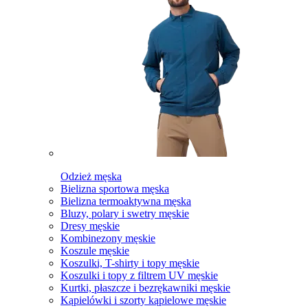
Odzież męska
Bielizna sportowa męska
Bielizna termoaktywna męska
Bluzy, polary i swetry męskie
Dresy męskie
Kombinezony męskie
Koszule męskie
Koszulki, T-shirty i topy męskie
Koszulki i topy z filtrem UV męskie
Kurtki, płaszcze i bezrękawniki męskie
Kąpielówki i szorty kąpielowe męskie