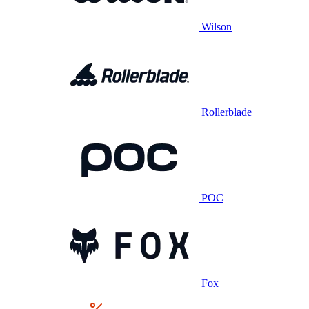
Wilson
Rollerblade
POC
Fox