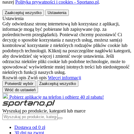
naszej
Polityka prywatności i cookies - Sportano.pl
.
Zaakceptuj wszystko
Ustawienia
Ustawienia
Gdy odwiedzasz stronę internetową lub korzystasz z aplikacji,
informacje mogą być pobierane lub zapisywane (np. za
pośrednictwem przeglądarki). Ponieważ chcemy pozostawić Ci
decyzję o sposobie korzystania z naszych usług, możesz sam(a)
kontrolować korzystanie z niektórych rodzajów plików cookie lub
podobnych technologii. Kliknij na poszczególne nagłówki kategorii,
aby dowiedzieć się więcej i zmienić swoje ustawienia. Jeśli
odrzucisz niektóre pliki cookie lub podobne technologie, może to
spowodować wyświetlenie mniej istotnych treści lub niedostępność
niektórych funkcji naszych usług.
Rozwiń opis
Zwiń opis
Więcej informacji
Potwierdź wybór
Zaakceptuj wszystko
Wróć do ustawień
Pobierz aplikację na telefon i odbierz 40 zł rabatu!
Wyszukaj po produkcie, kategorii lub marce
Dostawa od 0 zł
30 dni na zwrot