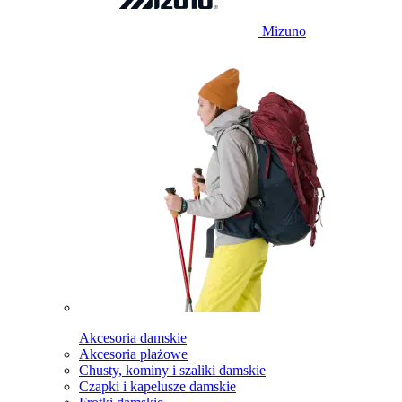
Mizuno
Akcesoria damskie
Akcesoria plażowe
Chusty, kominy i szaliki damskie
Czapki i kapelusze damskie