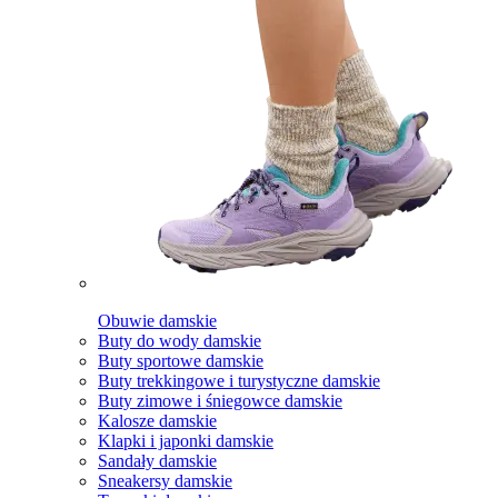
Obuwie damskie
Buty do wody damskie
Buty sportowe damskie
Buty trekkingowe i turystyczne damskie
Buty zimowe i śniegowce damskie
Kalosze damskie
Klapki i japonki damskie
Sandały damskie
Sneakersy damskie