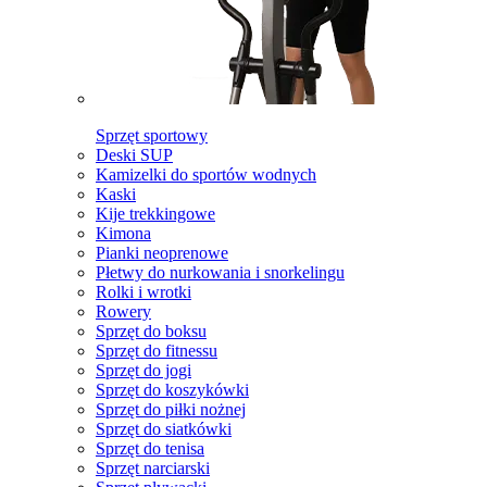
Sprzęt sportowy
Deski SUP
Kamizelki do sportów wodnych
Kaski
Kije trekkingowe
Kimona
Pianki neoprenowe
Płetwy do nurkowania i snorkelingu
Rolki i wrotki
Rowery
Sprzęt do boksu
Sprzęt do fitnessu
Sprzęt do jogi
Sprzęt do koszykówki
Sprzęt do piłki nożnej
Sprzęt do siatkówki
Sprzęt do tenisa
Sprzęt narciarski