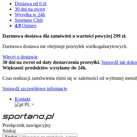
Dostawa od 0 zł
30 dni na zwrot
Wysyłka w 24h
Sportano Club
4.9
Opineo
Darmowa dostawa dla zamówień o wartości powyżej 299 zł.
Darmowa dostawa nie obejmuje przesyłek wielkogabarytowych.
Więcej o dostawie
30 dni na zwrot od daty dostarczenia przesyłki.
Sprawdź jak doko
Większość produktów wysyłamy do 24h.
Czas realizacji zamówienia różni się w zależności od wybranej meto
Sprawdź szczegółowe informacje
Kontakt
PL
>
Przełącznik nawigacyjny
Szukaj
Szukaj