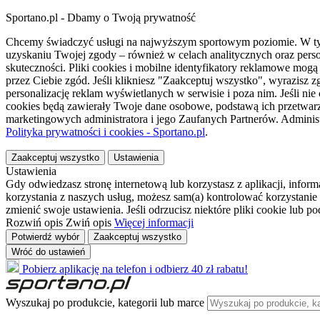
Sportano.pl - Dbamy o Twoją prywatność
Chcemy świadczyć usługi na najwyższym sportowym poziomie. W tym 
uzyskaniu Twojej zgody – również w celach analitycznych oraz perso
skuteczności. Pliki cookies i mobilne identyfikatory reklamowe mo
przez Ciebie zgód. Jeśli klikniesz "Zaakceptuj wszystko", wyrazi
personalizację reklam wyświetlanych w serwisie i poza nim. Jeśli nie
cookies będą zawierały Twoje dane osobowe, podstawą ich przetwarz
marketingowych administratora i jego Zaufanych Partnerów. Admini
Polityka prywatności i cookies - Sportano.pl
.
Zaakceptuj wszystko
Ustawienia
Ustawienia
Gdy odwiedzasz stronę internetową lub korzystasz z aplikacji, info
korzystania z naszych usług, możesz sam(a) kontrolować korzystanie 
zmienić swoje ustawienia. Jeśli odrzucisz niektóre pliki cookie lub 
Rozwiń opis
Zwiń opis
Więcej informacji
Potwierdź wybór
Zaakceptuj wszystko
Wróć do ustawień
Pobierz aplikację na telefon i odbierz 40 zł rabatu!
Wyszukaj po produkcie, kategorii lub marce