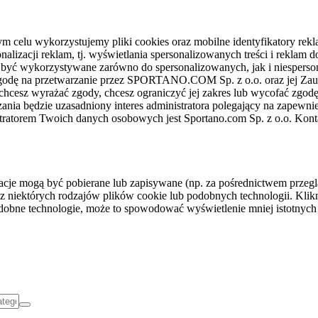
celu wykorzystujemy pliki cookies oraz mobilne identyfikatory rekl
nalizacji reklam, tj. wyświetlania spersonalizowanych treści i reklam
gą być wykorzystywane zarówno do spersonalizowanych, jak i niesper
sz zgodę na przetwarzanie przez SPORTANO.COM Sp. z o.o. oraz jej 
 chcesz wyrażać zgody, chcesz ograniczyć jej zakres lub wycofać zgodę
ania będzie uzasadniony interes administratora polegający na zapewni
stratorem Twoich danych osobowych jest Sportano.com Sp. z o.o. Kont
rmacje mogą być pobierane lub zapisywane (np. za pośrednictwem przeg
z niektórych rodzajów plików cookie lub podobnych technologii. Klikni
podobne technologie, może to spowodować wyświetlenie mniej istotnych 