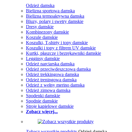
Odzież damska
Bielizna sportowa damska
Bielizna termoaktywna damska
Bluzy, polary i swetry damskie
Dresy damskie
Kombinezony damskie
Koszule damskie
Koszulki, T-shirty i topy damskie
Koszulki i topy z filtrem UV damskie
Kurtki, płaszcze i bezrękawniki damskie
Legginsy damskie
Odzież narciarska damska
Odzież przeciwdeszczowa damska
Odzież trekkingowa damska
Odzież treningowa damska
Odzież z wełny merino damska
Odzież zimowa damska
Spodenki damskie
Spodnie damskie
Stroje kąpielowe damskie
Zobacz więcej...
Zobacz wszystkie produkty
Odzież damska