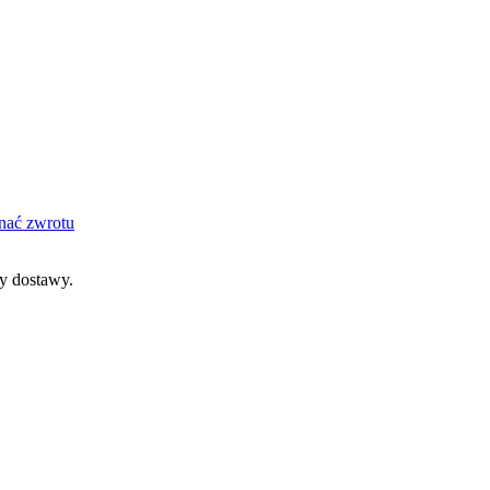
nać zwrotu
dy dostawy.