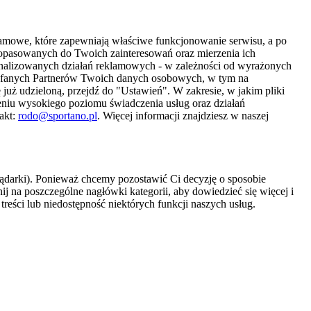
amowe, które zapewniają właściwe funkcjonowanie serwisu, a po
 dopasowanych do Twoich zainteresowań oraz mierzenia ich
sonalizowanych działań reklamowych - w zależności od wyrażonych
Zaufanych Partnerów Twoich danych osobowych, w tym na
 już udzieloną, przejdź do "Ustawień". W zakresie, w jakim pliki
eniu wysokiego poziomu świadczenia usług oraz działań
akt:
rodo@sportano.pl
. Więcej informacji znajdziesz w naszej
lądarki). Ponieważ chcemy pozostawić Ci decyzję o sposobie
j na poszczególne nagłówki kategorii, aby dowiedzieć się więcej i
treści lub niedostępność niektórych funkcji naszych usług.