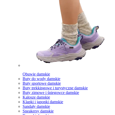
Obuwie damskie
Buty do wody damskie
Buty sportowe damskie
Buty trekkingowe i turystyczne damskie
Buty zimowe i śniegowce damskie
Kalosze damskie
Klapki i japonki damskie
Sandały damskie
Sneakersy damskie