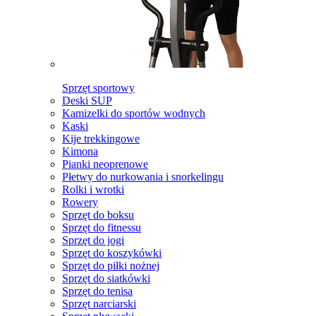
Sprzęt sportowy
Deski SUP
Kamizelki do sportów wodnych
Kaski
Kije trekkingowe
Kimona
Pianki neoprenowe
Płetwy do nurkowania i snorkelingu
Rolki i wrotki
Rowery
Sprzęt do boksu
Sprzęt do fitnessu
Sprzęt do jogi
Sprzęt do koszykówki
Sprzęt do piłki nożnej
Sprzęt do siatkówki
Sprzęt do tenisa
Sprzęt narciarski