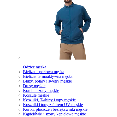
Odzież męska
Bielizna sportowa męska
Bielizna termoaktywna męska
Bluzy, polary i swetry męskie
Dresy męskie
Kombinezony męskie
Koszule męskie
Koszulki, T-shirty i topy męskie
Koszulki i topy z filtrem UV męskie
Kurtki, płaszcze i bezrękawniki męskie
Kąpielówki i szorty kąpielowe męskie