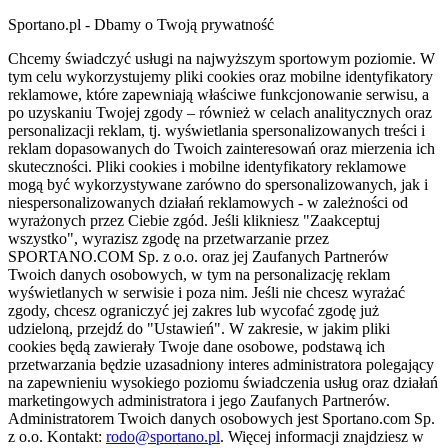
Sportano.pl - Dbamy o Twoją prywatność
Chcemy świadczyć usługi na najwyższym sportowym poziomie. W
tym celu wykorzystujemy pliki cookies oraz mobilne identyfikatory
reklamowe, które zapewniają właściwe funkcjonowanie serwisu, a
po uzyskaniu Twojej zgody – również w celach analitycznych oraz
personalizacji reklam, tj. wyświetlania spersonalizowanych treści i
reklam dopasowanych do Twoich zainteresowań oraz mierzenia ich
skuteczności. Pliki cookies i mobilne identyfikatory reklamowe
mogą być wykorzystywane zarówno do spersonalizowanych, jak i
niespersonalizowanych działań reklamowych - w zależności od
wyrażonych przez Ciebie zgód. Jeśli klikniesz "Zaakceptuj
wszystko", wyrazisz zgodę na przetwarzanie przez
SPORTANO.COM Sp. z o.o. oraz jej Zaufanych Partnerów
Twoich danych osobowych, w tym na personalizację reklam
wyświetlanych w serwisie i poza nim. Jeśli nie chcesz wyrażać
zgody, chcesz ograniczyć jej zakres lub wycofać zgodę już
udzieloną, przejdź do "Ustawień". W zakresie, w jakim pliki
cookies będą zawierały Twoje dane osobowe, podstawą ich
przetwarzania będzie uzasadniony interes administratora polegający
na zapewnieniu wysokiego poziomu świadczenia usług oraz działań
marketingowych administratora i jego Zaufanych Partnerów.
Administratorem Twoich danych osobowych jest Sportano.com Sp.
z o.o. Kontakt:
rodo@sportano.pl
. Więcej informacji znajdziesz w