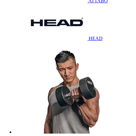
ATTABO
HEAD