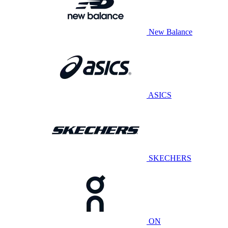
New Balance
ASICS
SKECHERS
ON