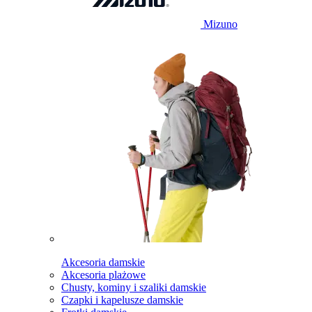
Mizuno
Akcesoria damskie
Akcesoria plażowe
Chusty, kominy i szaliki damskie
Czapki i kapelusze damskie