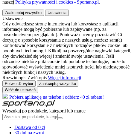
naszej
Polityka prywatności i cookies - Sportano.pl
.
Zaakceptuj wszystko
Ustawienia
Ustawienia
Gdy odwiedzasz stronę internetową lub korzystasz z aplikacji,
informacje mogą być pobierane lub zapisywane (np. za
pośrednictwem przeglądarki). Ponieważ chcemy pozostawić Ci
decyzję o sposobie korzystania z naszych usług, możesz sam(a)
kontrolować korzystanie z niektórych rodzajów plików cookie lub
podobnych technologii. Kliknij na poszczególne nagłówki kategorii,
aby dowiedzieć się więcej i zmienić swoje ustawienia. Jeśli
odrzucisz niektóre pliki cookie lub podobne technologie, może to
spowodować wyświetlenie mniej istotnych treści lub niedostępność
niektórych funkcji naszych usług.
Rozwiń opis
Zwiń opis
Więcej informacji
Potwierdź wybór
Zaakceptuj wszystko
Wróć do ustawień
Pobierz aplikację na telefon i odbierz 40 zł rabatu!
Wyszukaj po produkcie, kategorii lub marce
Dostawa od 0 zł
30 dni na zwrot