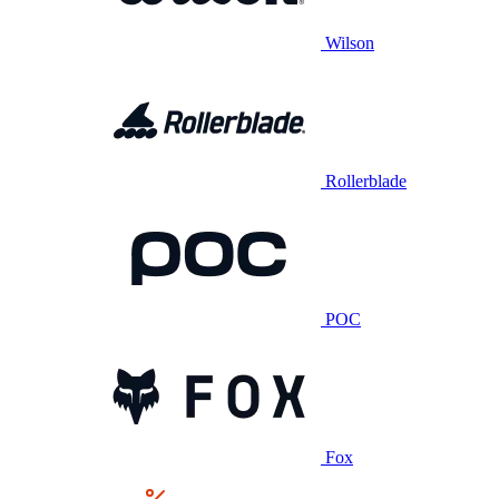
Wilson
Rollerblade
POC
Fox