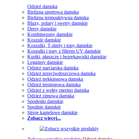
Odzież damska
Bielizna sportowa damska
Bielizna termoaktywna damska
Bluzy, polary i swetry damskie
Dresy damskie
Kombinezony damskie
Koszule damskie
Koszulki, T-shirty i topy damskie
Koszulki i topy z filtrem UV damskie
Kurtki, płaszcze i bezrękawniki damskie
Legginsy damskie
Odzież narciarska damska
Odzież przeciwdeszczowa damska
Odzież trekkingowa damska
Odzież treningowa damska
Odzież z wełny merino damska
Odzież zimowa damska
Spodenki damskie
Spodnie damskie
Stroje kąpielowe damskie
Zobacz więcej...