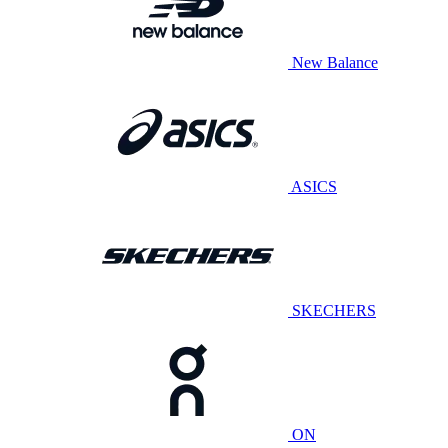
New Balance
ASICS
SKECHERS
ON