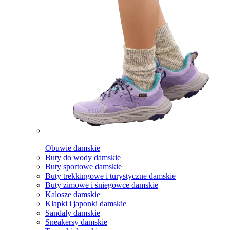
Obuwie damskie
Buty do wody damskie
Buty sportowe damskie
Buty trekkingowe i turystyczne damskie
Buty zimowe i śniegowce damskie
Kalosze damskie
Klapki i japonki damskie
Sandały damskie
Sneakersy damskie