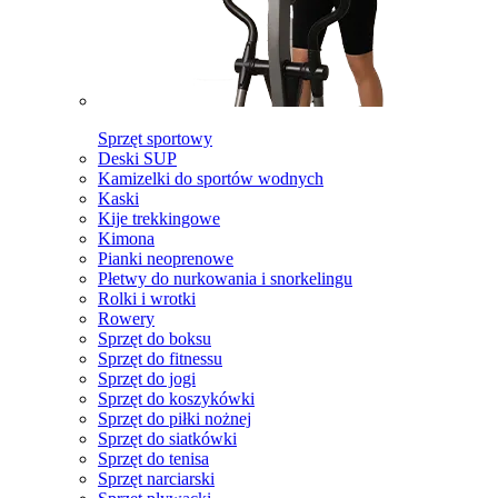
Sprzęt sportowy
Deski SUP
Kamizelki do sportów wodnych
Kaski
Kije trekkingowe
Kimona
Pianki neoprenowe
Płetwy do nurkowania i snorkelingu
Rolki i wrotki
Rowery
Sprzęt do boksu
Sprzęt do fitnessu
Sprzęt do jogi
Sprzęt do koszykówki
Sprzęt do piłki nożnej
Sprzęt do siatkówki
Sprzęt do tenisa
Sprzęt narciarski