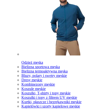
Odzież męska
Bielizna sportowa męska
Bielizna termoaktywna męska
Bluzy, polary i swetry męskie
Dresy męskie
Kombinezony męskie
Koszule męskie
Koszulki, T-shirty i topy męskie
Koszulki i topy z filtrem UV męskie
Kurtki, płaszcze i bezrękawniki męskie
Kąpielówki i szorty kąpielowe męskie