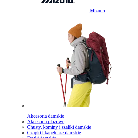
Mizuno
Akcesoria damskie
Akcesoria plażowe
Chusty, kominy i szaliki damskie
Czapki i kapelusze damskie