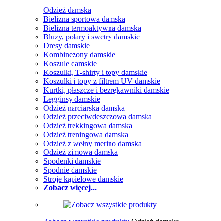
Odzież damska
Bielizna sportowa damska
Bielizna termoaktywna damska
Bluzy, polary i swetry damskie
Dresy damskie
Kombinezony damskie
Koszule damskie
Koszulki, T-shirty i topy damskie
Koszulki i topy z filtrem UV damskie
Kurtki, płaszcze i bezrękawniki damskie
Legginsy damskie
Odzież narciarska damska
Odzież przeciwdeszczowa damska
Odzież trekkingowa damska
Odzież treningowa damska
Odzież z wełny merino damska
Odzież zimowa damska
Spodenki damskie
Spodnie damskie
Stroje kąpielowe damskie
Zobacz więcej...