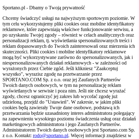
Sportano.pl - Dbamy o Twoją prywatność
Chcemy świadczyć usługi na najwyższym sportowym poziomie. W
tym celu wykorzystujemy pliki cookies oraz mobilne identyfikatory
reklamowe, które zapewniają właściwe funkcjonowanie serwisu, a
po uzyskaniu Twojej zgody – również w celach analitycznych oraz
personalizacji reklam, tj. wyświetlania spersonalizowanych treści i
reklam dopasowanych do Twoich zainteresowań oraz mierzenia ich
skuteczności. Pliki cookies i mobilne identyfikatory reklamowe
mogą być wykorzystywane zarówno do spersonalizowanych, jak i
niespersonalizowanych działań reklamowych - w zależności od
wyrażonych przez Ciebie zgód. Jeśli klikniesz "Zaakceptuj
wszystko", wyrazisz zgodę na przetwarzanie przez
SPORTANO.COM Sp. z o.o. oraz jej Zaufanych Partnerów
Twoich danych osobowych, w tym na personalizację reklam
wyświetlanych w serwisie i poza nim. Jeśli nie chcesz wyrażać
zgody, chcesz ograniczyć jej zakres lub wycofać zgodę już
udzieloną, przejdź do "Ustawień". W zakresie, w jakim pliki
cookies będą zawierały Twoje dane osobowe, podstawą ich
przetwarzania będzie uzasadniony interes administratora polegający
na zapewnieniu wysokiego poziomu świadczenia usług oraz działań
marketingowych administratora i jego Zaufanych Partnerów.
Administratorem Twoich danych osobowych jest Sportano.com Sp.
z o.o. Kontakt:
rodo@sportano.pl
. Więcej informacji znajdziesz w