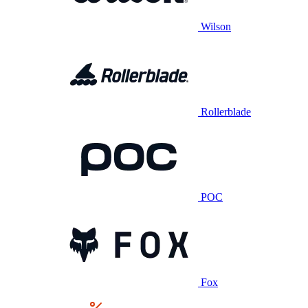
Wilson
Rollerblade
POC
Fox