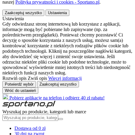
naszej
Polityka prywatności i cookies - Sportano.pl
.
Zaakceptuj wszystko
Ustawienia
Ustawienia
Gdy odwiedzasz stronę internetową lub korzystasz z aplikacji,
informacje mogą być pobierane lub zapisywane (np. za
pośrednictwem przeglądarki). Ponieważ chcemy pozostawić Ci
decyzję o sposobie korzystania z naszych usług, możesz sam(a)
kontrolować korzystanie z niektórych rodzajów plików cookie lub
podobnych technologii. Kliknij na poszczególne nagłówki kategorii,
aby dowiedzieć się więcej i zmienić swoje ustawienia. Jeśli
odrzucisz niektóre pliki cookie lub podobne technologie, może to
spowodować wyświetlenie mniej istotnych treści lub niedostępność
niektórych funkcji naszych usług.
Rozwiń opis
Zwiń opis
Więcej informacji
Potwierdź wybór
Zaakceptuj wszystko
Wróć do ustawień
Pobierz aplikację na telefon i odbierz 40 zł rabatu!
Wyszukaj po produkcie, kategorii lub marce
Dostawa od 0 zł
30 dni na zwrot