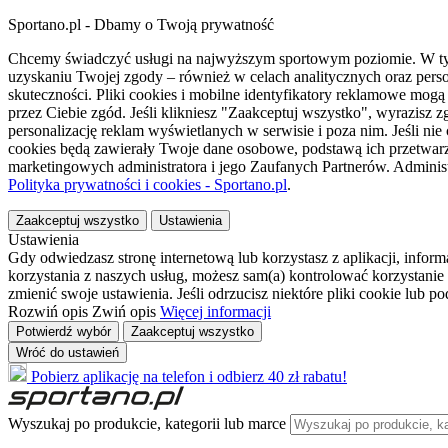
Sportano.pl - Dbamy o Twoją prywatność
Chcemy świadczyć usługi na najwyższym sportowym poziomie. W tym 
uzyskaniu Twojej zgody – również w celach analitycznych oraz perso
skuteczności. Pliki cookies i mobilne identyfikatory reklamowe mo
przez Ciebie zgód. Jeśli klikniesz "Zaakceptuj wszystko", wyrazi
personalizację reklam wyświetlanych w serwisie i poza nim. Jeśli nie
cookies będą zawierały Twoje dane osobowe, podstawą ich przetwarz
marketingowych administratora i jego Zaufanych Partnerów. Admini
Polityka prywatności i cookies - Sportano.pl
.
Zaakceptuj wszystko
Ustawienia
Ustawienia
Gdy odwiedzasz stronę internetową lub korzystasz z aplikacji, info
korzystania z naszych usług, możesz sam(a) kontrolować korzystanie 
zmienić swoje ustawienia. Jeśli odrzucisz niektóre pliki cookie lub 
Rozwiń opis
Zwiń opis
Więcej informacji
Potwierdź wybór
Zaakceptuj wszystko
Wróć do ustawień
Pobierz aplikację na telefon i odbierz 40 zł rabatu!
Wyszukaj po produkcie, kategorii lub marce