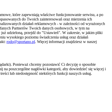
amowe, które zapewniają właściwe funkcjonowanie serwisu, a po
 dopasowanych do Twoich zainteresowań oraz mierzenia ich
sonalizowanych działań reklamowych - w zależności od wyrażonych
Zaufanych Partnerów Twoich danych osobowych, w tym na
 już udzieloną, przejdź do "Ustawień". W zakresie, w jakim pliki
eniu wysokiego poziomu świadczenia usług oraz działań
akt:
rodo@sportano.pl
. Więcej informacji znajdziesz w naszej
lądarki). Ponieważ chcemy pozostawić Ci decyzję o sposobie
j na poszczególne nagłówki kategorii, aby dowiedzieć się więcej i
treści lub niedostępność niektórych funkcji naszych usług.