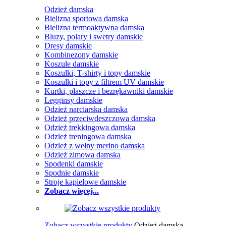
Odzież damska
Bielizna sportowa damska
Bielizna termoaktywna damska
Bluzy, polary i swetry damskie
Dresy damskie
Kombinezony damskie
Koszule damskie
Koszulki, T-shirty i topy damskie
Koszulki i topy z filtrem UV damskie
Kurtki, płaszcze i bezrękawniki damskie
Legginsy damskie
Odzież narciarska damska
Odzież przeciwdeszczowa damska
Odzież trekkingowa damska
Odzież treningowa damska
Odzież z wełny merino damska
Odzież zimowa damska
Spodenki damskie
Spodnie damskie
Stroje kąpielowe damskie
Zobacz więcej...
Zobacz wszystkie produkty
Odzież damska