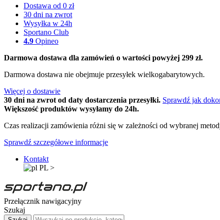
Dostawa od 0 zł
30 dni na zwrot
Wysyłka w 24h
Sportano Club
4.9
Opineo
Darmowa dostawa dla zamówień o wartości powyżej 299 zł.
Darmowa dostawa nie obejmuje przesyłek wielkogabarytowych.
Więcej o dostawie
30 dni na zwrot od daty dostarczenia przesyłki.
Sprawdź jak doko
Większość produktów wysyłamy do 24h.
Czas realizacji zamówienia różni się w zależności od wybranej meto
Sprawdź szczegółowe informacje
Kontakt
PL
>
Przełącznik nawigacyjny
Szukaj
Szukaj