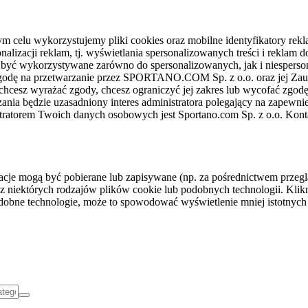
celu wykorzystujemy pliki cookies oraz mobilne identyfikatory rekl
nalizacji reklam, tj. wyświetlania spersonalizowanych treści i reklam
gą być wykorzystywane zarówno do spersonalizowanych, jak i niesper
sz zgodę na przetwarzanie przez SPORTANO.COM Sp. z o.o. oraz jej 
 chcesz wyrażać zgody, chcesz ograniczyć jej zakres lub wycofać zgodę
ania będzie uzasadniony interes administratora polegający na zapewni
stratorem Twoich danych osobowych jest Sportano.com Sp. z o.o. Kont
rmacje mogą być pobierane lub zapisywane (np. za pośrednictwem przeg
z niektórych rodzajów plików cookie lub podobnych technologii. Klikni
podobne technologie, może to spowodować wyświetlenie mniej istotnych 