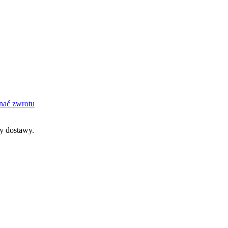
nać zwrotu
dy dostawy.