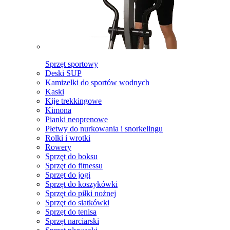
Sprzęt sportowy
Deski SUP
Kamizelki do sportów wodnych
Kaski
Kije trekkingowe
Kimona
Pianki neoprenowe
Płetwy do nurkowania i snorkelingu
Rolki i wrotki
Rowery
Sprzęt do boksu
Sprzęt do fitnessu
Sprzęt do jogi
Sprzęt do koszykówki
Sprzęt do piłki nożnej
Sprzęt do siatkówki
Sprzęt do tenisa
Sprzęt narciarski