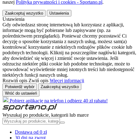
naszej
Polityka prywatności i cookies - Sportano.pl
.
Zaakceptuj wszystko
Ustawienia
Ustawienia
Gdy odwiedzasz stronę internetową lub korzystasz z aplikacji,
informacje mogą być pobierane lub zapisywane (np. za
pośrednictwem przeglądarki). Ponieważ chcemy pozostawić Ci
decyzję o sposobie korzystania z naszych usług, możesz sam(a)
kontrolować korzystanie z niektórych rodzajów plików cookie lub
podobnych technologii. Kliknij na poszczególne nagłówki kategorii,
aby dowiedzieć się więcej i zmienić swoje ustawienia. Jeśli
odrzucisz niektóre pliki cookie lub podobne technologie, może to
spowodować wyświetlenie mniej istotnych treści lub niedostępność
niektórych funkcji naszych usług.
Rozwiń opis
Zwiń opis
Więcej informacji
Potwierdź wybór
Zaakceptuj wszystko
Wróć do ustawień
Pobierz aplikację na telefon i odbierz 40 zł rabatu!
Wyszukaj po produkcie, kategorii lub marce
Dostawa od 0 zł
30 dni na zwrot