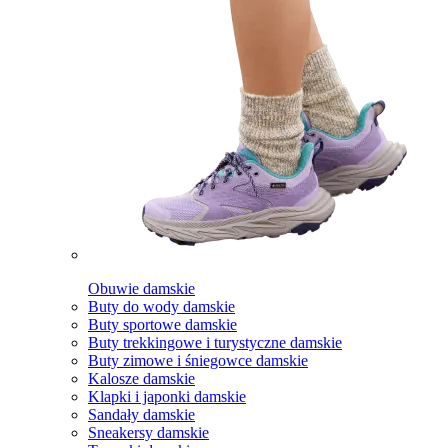
Obuwie damskie
Buty do wody damskie
Buty sportowe damskie
Buty trekkingowe i turystyczne damskie
Buty zimowe i śniegowce damskie
Kalosze damskie
Klapki i japonki damskie
Sandały damskie
Sneakersy damskie