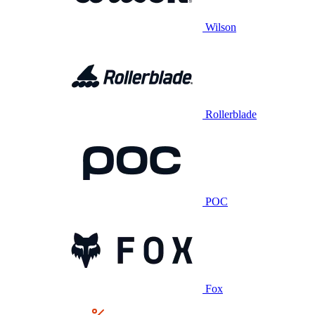
Wilson
Rollerblade
POC
Fox