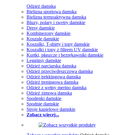
Odzież damska
Bielizna sportowa damska
Bielizna termoaktywna damska
Bluzy, polary i swetry damskie
Dresy damskie
Kombinezony damskie
Koszule damskie
Koszulki, T-shirty i topy damskie
Koszulki i topy z filtrem UV damskie
Kurtki, płaszcze i bezrękawniki damskie
Legginsy damskie
Odzież narciarska damska
Odzież przeciwdeszczowa damska
Odzież trekkingowa damska
Odzież treningowa damska
Odzież z wełny merino damska
Odzież zimowa damska
Spodenki damskie
Spodnie damskie
Stroje kąpielowe damskie
Zobacz więcej...