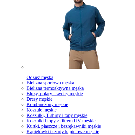
Odzież męska
Bielizna sportowa męska
Bielizna termoaktywna męska
Bluzy, polary i swetry męskie
Dresy męskie
Kombinezony męskie
Koszule męskie
Koszulki, T-shirty i topy męskie
Koszulki i topy z filtrem UV męskie
Kurtki, płaszcze i bezrękawniki męskie
Kąpielówki i szorty kąpielowe męskie