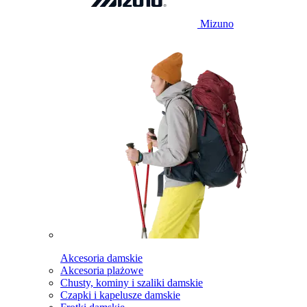
Mizuno
Akcesoria damskie
Akcesoria plażowe
Chusty, kominy i szaliki damskie
Czapki i kapelusze damskie