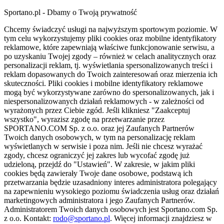
Sportano.pl - Dbamy o Twoją prywatność
Chcemy świadczyć usługi na najwyższym sportowym poziomie. W
tym celu wykorzystujemy pliki cookies oraz mobilne identyfikatory
reklamowe, które zapewniają właściwe funkcjonowanie serwisu, a
po uzyskaniu Twojej zgody – również w celach analitycznych oraz
personalizacji reklam, tj. wyświetlania spersonalizowanych treści i
reklam dopasowanych do Twoich zainteresowań oraz mierzenia ich
skuteczności. Pliki cookies i mobilne identyfikatory reklamowe
mogą być wykorzystywane zarówno do spersonalizowanych, jak i
niespersonalizowanych działań reklamowych - w zależności od
wyrażonych przez Ciebie zgód. Jeśli klikniesz "Zaakceptuj
wszystko", wyrazisz zgodę na przetwarzanie przez
SPORTANO.COM Sp. z o.o. oraz jej Zaufanych Partnerów
Twoich danych osobowych, w tym na personalizację reklam
wyświetlanych w serwisie i poza nim. Jeśli nie chcesz wyrażać
zgody, chcesz ograniczyć jej zakres lub wycofać zgodę już
udzieloną, przejdź do "Ustawień". W zakresie, w jakim pliki
cookies będą zawierały Twoje dane osobowe, podstawą ich
przetwarzania będzie uzasadniony interes administratora polegający
na zapewnieniu wysokiego poziomu świadczenia usług oraz działań
marketingowych administratora i jego Zaufanych Partnerów.
Administratorem Twoich danych osobowych jest Sportano.com Sp.
z o.o. Kontakt:
rodo@sportano.pl
. Więcej informacji znajdziesz w