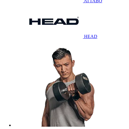
ATTABO
HEAD