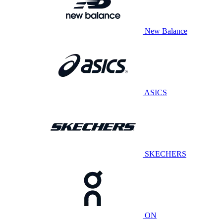
New Balance
ASICS
SKECHERS
ON