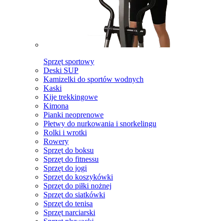
Sprzęt sportowy
Deski SUP
Kamizelki do sportów wodnych
Kaski
Kije trekkingowe
Kimona
Pianki neoprenowe
Płetwy do nurkowania i snorkelingu
Rolki i wrotki
Rowery
Sprzęt do boksu
Sprzęt do fitnessu
Sprzęt do jogi
Sprzęt do koszykówki
Sprzęt do piłki nożnej
Sprzęt do siatkówki
Sprzęt do tenisa
Sprzęt narciarski