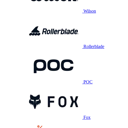
Wilson
Rollerblade
POC
Fox