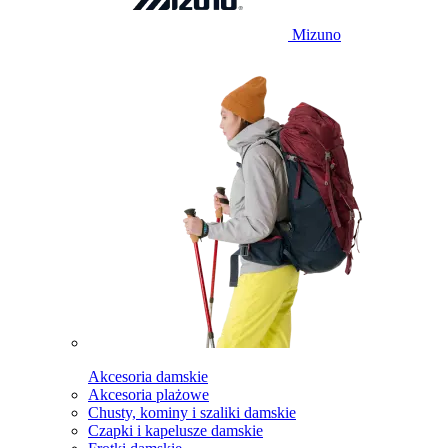
Mizuno
Akcesoria damskie
Akcesoria plażowe
Chusty, kominy i szaliki damskie
Czapki i kapelusze damskie