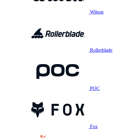
Wilson
Rollerblade
POC
Fox