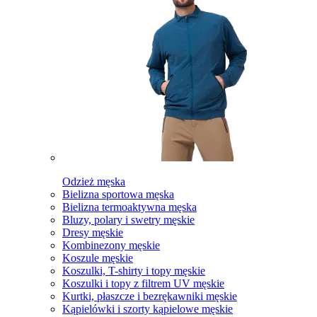
Odzież męska
Bielizna sportowa męska
Bielizna termoaktywna męska
Bluzy, polary i swetry męskie
Dresy męskie
Kombinezony męskie
Koszule męskie
Koszulki, T-shirty i topy męskie
Koszulki i topy z filtrem UV męskie
Kurtki, płaszcze i bezrękawniki męskie
Kąpielówki i szorty kąpielowe męskie