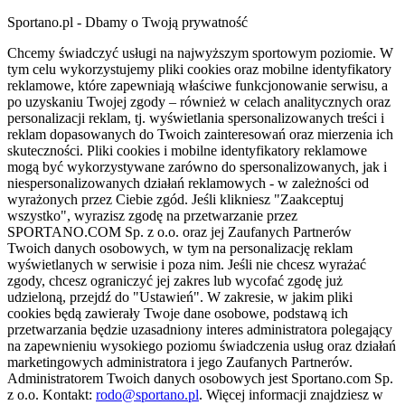
Sportano.pl - Dbamy o Twoją prywatność
Chcemy świadczyć usługi na najwyższym sportowym poziomie. W
tym celu wykorzystujemy pliki cookies oraz mobilne identyfikatory
reklamowe, które zapewniają właściwe funkcjonowanie serwisu, a
po uzyskaniu Twojej zgody – również w celach analitycznych oraz
personalizacji reklam, tj. wyświetlania spersonalizowanych treści i
reklam dopasowanych do Twoich zainteresowań oraz mierzenia ich
skuteczności. Pliki cookies i mobilne identyfikatory reklamowe
mogą być wykorzystywane zarówno do spersonalizowanych, jak i
niespersonalizowanych działań reklamowych - w zależności od
wyrażonych przez Ciebie zgód. Jeśli klikniesz "Zaakceptuj
wszystko", wyrazisz zgodę na przetwarzanie przez
SPORTANO.COM Sp. z o.o. oraz jej Zaufanych Partnerów
Twoich danych osobowych, w tym na personalizację reklam
wyświetlanych w serwisie i poza nim. Jeśli nie chcesz wyrażać
zgody, chcesz ograniczyć jej zakres lub wycofać zgodę już
udzieloną, przejdź do "Ustawień". W zakresie, w jakim pliki
cookies będą zawierały Twoje dane osobowe, podstawą ich
przetwarzania będzie uzasadniony interes administratora polegający
na zapewnieniu wysokiego poziomu świadczenia usług oraz działań
marketingowych administratora i jego Zaufanych Partnerów.
Administratorem Twoich danych osobowych jest Sportano.com Sp.
z o.o. Kontakt:
rodo@sportano.pl
. Więcej informacji znajdziesz w