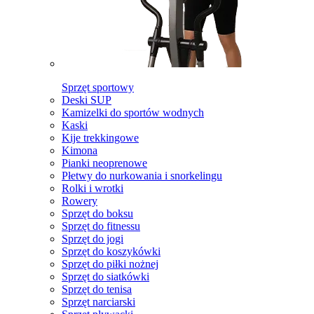
Sprzęt sportowy
Deski SUP
Kamizelki do sportów wodnych
Kaski
Kije trekkingowe
Kimona
Pianki neoprenowe
Płetwy do nurkowania i snorkelingu
Rolki i wrotki
Rowery
Sprzęt do boksu
Sprzęt do fitnessu
Sprzęt do jogi
Sprzęt do koszykówki
Sprzęt do piłki nożnej
Sprzęt do siatkówki
Sprzęt do tenisa
Sprzęt narciarski