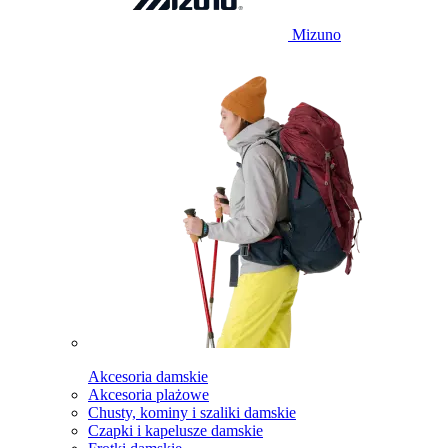
Mizuno
Akcesoria damskie
Akcesoria plażowe
Chusty, kominy i szaliki damskie
Czapki i kapelusze damskie