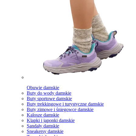
Obuwie damskie
Buty do wody damskie
Buty sportowe damskie
Buty trekkingowe i turystyczne damskie
Buty zimowe i śniegowce damskie
Kalosze damskie
Klapki i japonki damskie
Sandały damskie
Sneakersy damskie