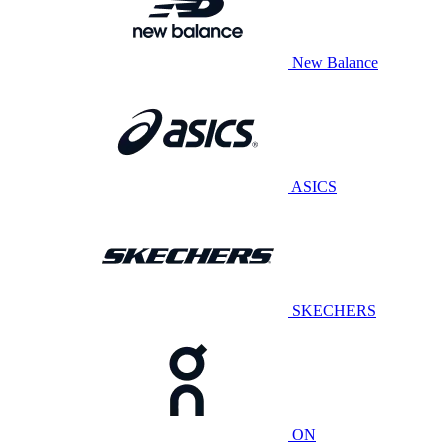
New Balance
ASICS
SKECHERS
ON