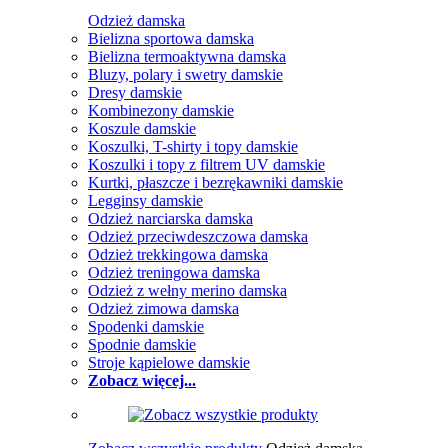
Odzież damska
Bielizna sportowa damska
Bielizna termoaktywna damska
Bluzy, polary i swetry damskie
Dresy damskie
Kombinezony damskie
Koszule damskie
Koszulki, T-shirty i topy damskie
Koszulki i topy z filtrem UV damskie
Kurtki, płaszcze i bezrękawniki damskie
Legginsy damskie
Odzież narciarska damska
Odzież przeciwdeszczowa damska
Odzież trekkingowa damska
Odzież treningowa damska
Odzież z wełny merino damska
Odzież zimowa damska
Spodenki damskie
Spodnie damskie
Stroje kąpielowe damskie
Zobacz więcej...