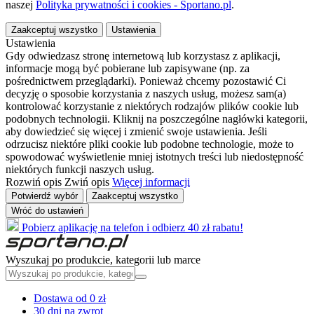
naszej
Polityka prywatności i cookies - Sportano.pl
.
Zaakceptuj wszystko
Ustawienia
Ustawienia
Gdy odwiedzasz stronę internetową lub korzystasz z aplikacji,
informacje mogą być pobierane lub zapisywane (np. za
pośrednictwem przeglądarki). Ponieważ chcemy pozostawić Ci
decyzję o sposobie korzystania z naszych usług, możesz sam(a)
kontrolować korzystanie z niektórych rodzajów plików cookie lub
podobnych technologii. Kliknij na poszczególne nagłówki kategorii,
aby dowiedzieć się więcej i zmienić swoje ustawienia. Jeśli
odrzucisz niektóre pliki cookie lub podobne technologie, może to
spowodować wyświetlenie mniej istotnych treści lub niedostępność
niektórych funkcji naszych usług.
Rozwiń opis
Zwiń opis
Więcej informacji
Potwierdź wybór
Zaakceptuj wszystko
Wróć do ustawień
Pobierz aplikację na telefon i odbierz 40 zł rabatu!
Wyszukaj po produkcie, kategorii lub marce
Dostawa od 0 zł
30 dni na zwrot