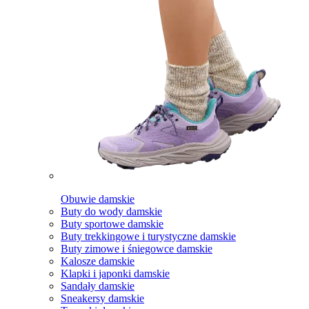
Obuwie damskie
Buty do wody damskie
Buty sportowe damskie
Buty trekkingowe i turystyczne damskie
Buty zimowe i śniegowce damskie
Kalosze damskie
Klapki i japonki damskie
Sandały damskie
Sneakersy damskie