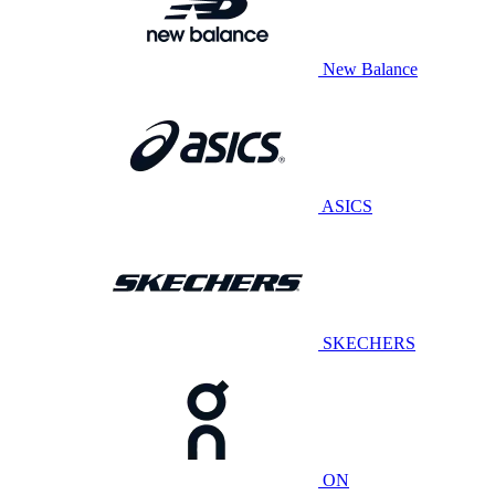
New Balance
ASICS
SKECHERS
ON