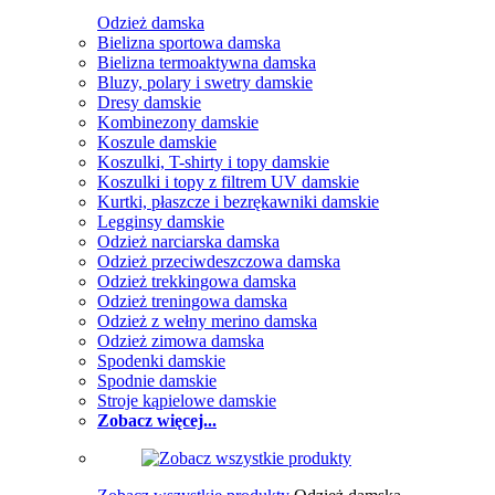
Odzież damska
Bielizna sportowa damska
Bielizna termoaktywna damska
Bluzy, polary i swetry damskie
Dresy damskie
Kombinezony damskie
Koszule damskie
Koszulki, T-shirty i topy damskie
Koszulki i topy z filtrem UV damskie
Kurtki, płaszcze i bezrękawniki damskie
Legginsy damskie
Odzież narciarska damska
Odzież przeciwdeszczowa damska
Odzież trekkingowa damska
Odzież treningowa damska
Odzież z wełny merino damska
Odzież zimowa damska
Spodenki damskie
Spodnie damskie
Stroje kąpielowe damskie
Zobacz więcej...