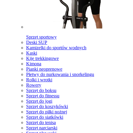
Sprzęt sportowy
Deski SUP
Kamizelki do sportów wodnych
Kaski
Kije trekkingowe
Kimona
Pianki neoprenowe
Płetwy do nurkowania i snorkelingu
Rolki i wrotki
Rowery
Sprzęt do boksu
Sprzęt do fitnessu
Sprzęt do jogi
Sprzęt do koszykówki
Sprzęt do piłki nożnej
Sprzęt do siatkówki
Sprzęt do tenisa
Sprzęt narciarski