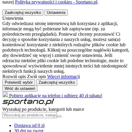
naszej
Polityka prywatności i cookies - Sportano.pl
.
Zaakceptuj wszystko
Ustawienia
Ustawienia
Gdy odwiedzasz stronę internetową lub korzystasz z aplikacji,
informacje mogą być pobierane lub zapisywane (np. za
pośrednictwem przeglądarki). Ponieważ chcemy pozostawić Ci
decyzję o sposobie korzystania z naszych usług, możesz sam(a)
kontrolować korzystanie z niektórych rodzajów plików cookie lub
podobnych technologii. Kliknij na poszczególne nagłówki kategorii,
aby dowiedzieć się więcej i zmienić swoje ustawienia. Jeśli
odrzucisz niektóre pliki cookie lub podobne technologie, może to
spowodować wyświetlenie mniej istotnych treści lub niedostępność
niektórych funkcji naszych usług.
Rozwiń opis
Zwiń opis
Więcej informacji
Potwierdź wybór
Zaakceptuj wszystko
Wróć do ustawień
Pobierz aplikację na telefon i odbierz 40 zł rabatu!
Wyszukaj po produkcie, kategorii lub marce
Dostawa od 0 zł
30 dni na zwrot