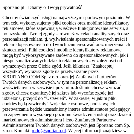
Sportano.pl - Dbamy o Twoją prywatność
Chcemy świadczyć usługi na najwyższym sportowym poziomie. W
tym celu wykorzystujemy pliki cookies oraz mobilne identyfikatory
reklamowe, które zapewniają właściwe funkcjonowanie serwisu, a
po uzyskaniu Twojej zgody – również w celach analitycznych oraz
personalizacji reklam, tj. wyświetlania spersonalizowanych treści i
reklam dopasowanych do Twoich zainteresowań oraz mierzenia ich
skuteczności. Pliki cookies i mobilne identyfikatory reklamowe
mogą być wykorzystywane zarówno do spersonalizowanych, jak i
niespersonalizowanych działań reklamowych - w zależności od
wyrażonych przez Ciebie zgód. Jeśli klikniesz "Zaakceptuj
wszystko", wyrazisz zgodę na przetwarzanie przez
SPORTANO.COM Sp. z o.o. oraz jej Zaufanych Partnerów
Twoich danych osobowych, w tym na personalizację reklam
wyświetlanych w serwisie i poza nim. Jeśli nie chcesz wyrażać
zgody, chcesz ograniczyć jej zakres lub wycofać zgodę już
udzieloną, przejdź do "Ustawień". W zakresie, w jakim pliki
cookies będą zawierały Twoje dane osobowe, podstawą ich
przetwarzania będzie uzasadniony interes administratora polegający
na zapewnieniu wysokiego poziomu świadczenia usług oraz działań
marketingowych administratora i jego Zaufanych Partnerów.
Administratorem Twoich danych osobowych jest Sportano.com Sp.
z o.o. Kontakt:
rodo@sportano.pl
. Więcej informacji znajdziesz w