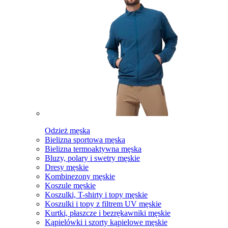
Odzież męska
Bielizna sportowa męska
Bielizna termoaktywna męska
Bluzy, polary i swetry męskie
Dresy męskie
Kombinezony męskie
Koszule męskie
Koszulki, T-shirty i topy męskie
Koszulki i topy z filtrem UV męskie
Kurtki, płaszcze i bezrękawniki męskie
Kąpielówki i szorty kąpielowe męskie