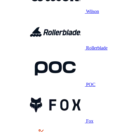
Wilson
Rollerblade
POC
Fox