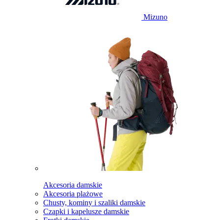
Mizuno
Akcesoria damskie
Akcesoria plażowe
Chusty, kominy i szaliki damskie
Czapki i kapelusze damskie