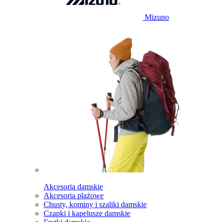
Mizuno
Akcesoria damskie
Akcesoria plażowe
Chusty, kominy i szaliki damskie
Czapki i kapelusze damskie