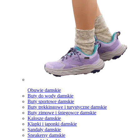
Obuwie damskie
Buty do wody damskie
Buty sportowe damskie
Buty trekkingowe i turystyczne damskie
Buty zimowe i śniegowce damskie
Kalosze damskie
Klapki i japonki damskie
Sandały damskie
Sneakersy damskie