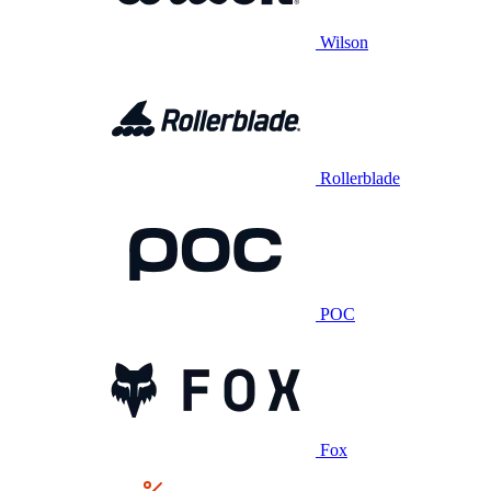
Wilson
Rollerblade
POC
Fox