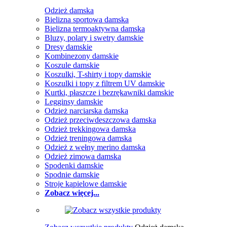
Odzież damska
Bielizna sportowa damska
Bielizna termoaktywna damska
Bluzy, polary i swetry damskie
Dresy damskie
Kombinezony damskie
Koszule damskie
Koszulki, T-shirty i topy damskie
Koszulki i topy z filtrem UV damskie
Kurtki, płaszcze i bezrękawniki damskie
Legginsy damskie
Odzież narciarska damska
Odzież przeciwdeszczowa damska
Odzież trekkingowa damska
Odzież treningowa damska
Odzież z wełny merino damska
Odzież zimowa damska
Spodenki damskie
Spodnie damskie
Stroje kąpielowe damskie
Zobacz więcej...