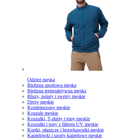
Odzież męska
Bielizna sportowa męska
Bielizna termoaktywna męska
Bluzy, polary i swetry męskie
Dresy męskie
Kombinezony męskie
Koszule męskie
Koszulki, T-shirty i topy męskie
Koszulki i topy z filtrem UV męskie
Kurtki, płaszcze i bezrękawniki męskie
Kąpielówki i szorty kąpielowe męskie