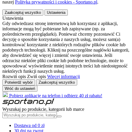
naszej
Polityka prywatności i cookies - Sportano.pl
.
Zaakceptuj wszystko
Ustawienia
Ustawienia
Gdy odwiedzasz stronę internetową lub korzystasz z aplikacji,
informacje mogą być pobierane lub zapisywane (np. za
pośrednictwem przeglądarki). Ponieważ chcemy pozostawić Ci
decyzję o sposobie korzystania z naszych usług, możesz sam(a)
kontrolować korzystanie z niektórych rodzajów plików cookie lub
podobnych technologii. Kliknij na poszczególne nagłówki kategorii,
aby dowiedzieć się więcej i zmienić swoje ustawienia. Jeśli
odrzucisz niektóre pliki cookie lub podobne technologie, może to
spowodować wyświetlenie mniej istotnych treści lub niedostępność
niektórych funkcji naszych usług.
Rozwiń opis
Zwiń opis
Więcej informacji
Potwierdź wybór
Zaakceptuj wszystko
Wróć do ustawień
Pobierz aplikację na telefon i odbierz 40 zł rabatu!
Wyszukaj po produkcie, kategorii lub marce
Dostawa od 0 zł
30 dni na zwrot