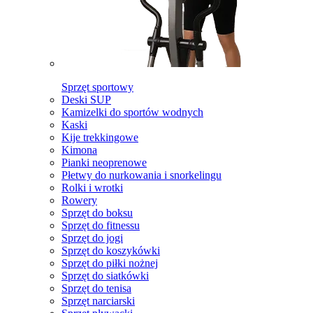
Sprzęt sportowy
Deski SUP
Kamizelki do sportów wodnych
Kaski
Kije trekkingowe
Kimona
Pianki neoprenowe
Płetwy do nurkowania i snorkelingu
Rolki i wrotki
Rowery
Sprzęt do boksu
Sprzęt do fitnessu
Sprzęt do jogi
Sprzęt do koszykówki
Sprzęt do piłki nożnej
Sprzęt do siatkówki
Sprzęt do tenisa
Sprzęt narciarski