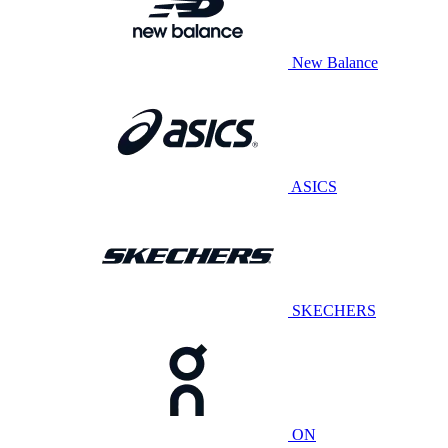
New Balance
ASICS
SKECHERS
ON