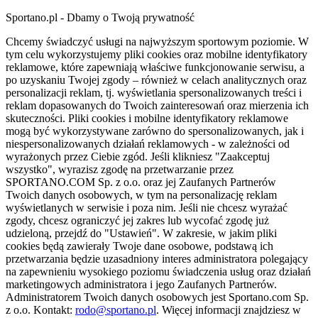
Sportano.pl - Dbamy o Twoją prywatność
Chcemy świadczyć usługi na najwyższym sportowym poziomie. W
tym celu wykorzystujemy pliki cookies oraz mobilne identyfikatory
reklamowe, które zapewniają właściwe funkcjonowanie serwisu, a
po uzyskaniu Twojej zgody – również w celach analitycznych oraz
personalizacji reklam, tj. wyświetlania spersonalizowanych treści i
reklam dopasowanych do Twoich zainteresowań oraz mierzenia ich
skuteczności. Pliki cookies i mobilne identyfikatory reklamowe
mogą być wykorzystywane zarówno do spersonalizowanych, jak i
niespersonalizowanych działań reklamowych - w zależności od
wyrażonych przez Ciebie zgód. Jeśli klikniesz "Zaakceptuj
wszystko", wyrazisz zgodę na przetwarzanie przez
SPORTANO.COM Sp. z o.o. oraz jej Zaufanych Partnerów
Twoich danych osobowych, w tym na personalizację reklam
wyświetlanych w serwisie i poza nim. Jeśli nie chcesz wyrażać
zgody, chcesz ograniczyć jej zakres lub wycofać zgodę już
udzieloną, przejdź do "Ustawień". W zakresie, w jakim pliki
cookies będą zawierały Twoje dane osobowe, podstawą ich
przetwarzania będzie uzasadniony interes administratora polegający
na zapewnieniu wysokiego poziomu świadczenia usług oraz działań
marketingowych administratora i jego Zaufanych Partnerów.
Administratorem Twoich danych osobowych jest Sportano.com Sp.
z o.o. Kontakt:
rodo@sportano.pl
. Więcej informacji znajdziesz w