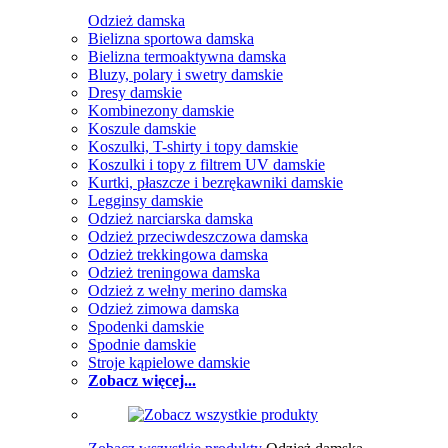
Odzież damska
Bielizna sportowa damska
Bielizna termoaktywna damska
Bluzy, polary i swetry damskie
Dresy damskie
Kombinezony damskie
Koszule damskie
Koszulki, T-shirty i topy damskie
Koszulki i topy z filtrem UV damskie
Kurtki, płaszcze i bezrękawniki damskie
Legginsy damskie
Odzież narciarska damska
Odzież przeciwdeszczowa damska
Odzież trekkingowa damska
Odzież treningowa damska
Odzież z wełny merino damska
Odzież zimowa damska
Spodenki damskie
Spodnie damskie
Stroje kąpielowe damskie
Zobacz więcej...