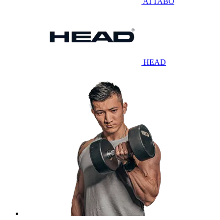
ATTABO
HEAD