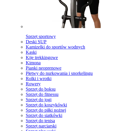
Sprzęt sportowy
Deski SUP
Kamizelki do sportów wodnych
Kaski
Kije trekkingowe
Kimona
Pianki neoprenowe
Płetwy do nurkowania i snorkelingu
Rolki i wrotki
Rowery
Sprzęt do boksu
Sprzęt do fitnessu
Sprzęt do jogi
Sprzęt do koszykówki
Sprzęt do piłki nożnej
Sprzęt do siatkówki
Sprzęt do tenisa
Sprzęt narciarski