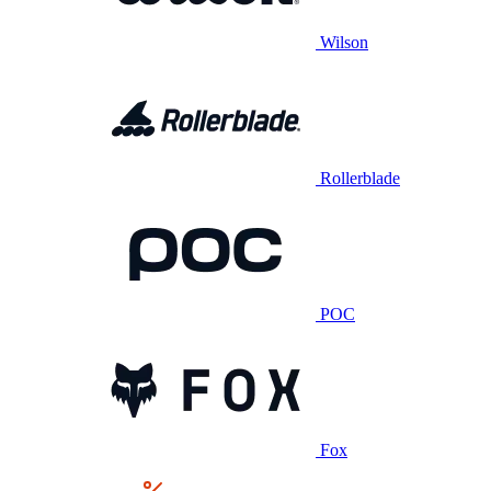
Wilson
Rollerblade
POC
Fox