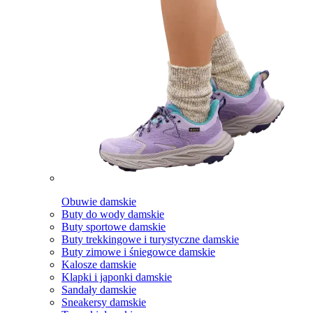
Obuwie damskie
Buty do wody damskie
Buty sportowe damskie
Buty trekkingowe i turystyczne damskie
Buty zimowe i śniegowce damskie
Kalosze damskie
Klapki i japonki damskie
Sandały damskie
Sneakersy damskie