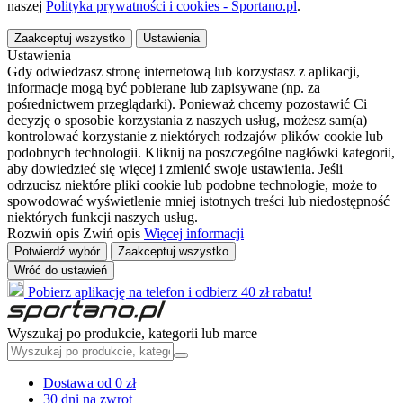
naszej
Polityka prywatności i cookies - Sportano.pl
.
Zaakceptuj wszystko
Ustawienia
Ustawienia
Gdy odwiedzasz stronę internetową lub korzystasz z aplikacji,
informacje mogą być pobierane lub zapisywane (np. za
pośrednictwem przeglądarki). Ponieważ chcemy pozostawić Ci
decyzję o sposobie korzystania z naszych usług, możesz sam(a)
kontrolować korzystanie z niektórych rodzajów plików cookie lub
podobnych technologii. Kliknij na poszczególne nagłówki kategorii,
aby dowiedzieć się więcej i zmienić swoje ustawienia. Jeśli
odrzucisz niektóre pliki cookie lub podobne technologie, może to
spowodować wyświetlenie mniej istotnych treści lub niedostępność
niektórych funkcji naszych usług.
Rozwiń opis
Zwiń opis
Więcej informacji
Potwierdź wybór
Zaakceptuj wszystko
Wróć do ustawień
Pobierz aplikację na telefon i odbierz 40 zł rabatu!
Wyszukaj po produkcie, kategorii lub marce
Dostawa od 0 zł
30 dni na zwrot