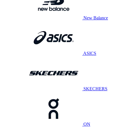
New Balance
ASICS
SKECHERS
ON