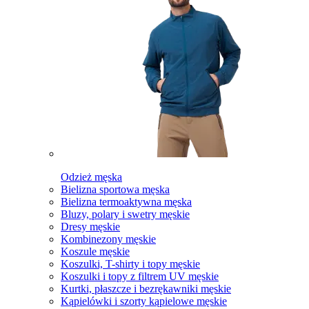
Odzież męska
Bielizna sportowa męska
Bielizna termoaktywna męska
Bluzy, polary i swetry męskie
Dresy męskie
Kombinezony męskie
Koszule męskie
Koszulki, T-shirty i topy męskie
Koszulki i topy z filtrem UV męskie
Kurtki, płaszcze i bezrękawniki męskie
Kąpielówki i szorty kąpielowe męskie