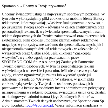
Sportano.pl - Dbamy o Twoją prywatność
Chcemy świadczyć usługi na najwyższym sportowym poziomie. W
tym celu wykorzystujemy pliki cookies oraz mobilne identyfikatory
reklamowe, które zapewniają właściwe funkcjonowanie serwisu, a
po uzyskaniu Twojej zgody – również w celach analitycznych oraz
personalizacji reklam, tj. wyświetlania spersonalizowanych treści i
reklam dopasowanych do Twoich zainteresowań oraz mierzenia ich
skuteczności. Pliki cookies i mobilne identyfikatory reklamowe
mogą być wykorzystywane zarówno do spersonalizowanych, jak i
niespersonalizowanych działań reklamowych - w zależności od
wyrażonych przez Ciebie zgód. Jeśli klikniesz "Zaakceptuj
wszystko", wyrazisz zgodę na przetwarzanie przez
SPORTANO.COM Sp. z o.o. oraz jej Zaufanych Partnerów
Twoich danych osobowych, w tym na personalizację reklam
wyświetlanych w serwisie i poza nim. Jeśli nie chcesz wyrażać
zgody, chcesz ograniczyć jej zakres lub wycofać zgodę już
udzieloną, przejdź do "Ustawień". W zakresie, w jakim pliki
cookies będą zawierały Twoje dane osobowe, podstawą ich
przetwarzania będzie uzasadniony interes administratora polegający
na zapewnieniu wysokiego poziomu świadczenia usług oraz działań
marketingowych administratora i jego Zaufanych Partnerów.
Administratorem Twoich danych osobowych jest Sportano.com Sp.
z o.o. Kontakt:
rodo@sportano.pl
. Więcej informacji znajdziesz w