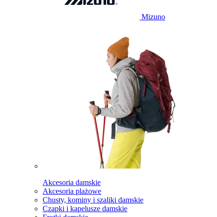
Mizuno
Akcesoria damskie
Akcesoria plażowe
Chusty, kominy i szaliki damskie
Czapki i kapelusze damskie