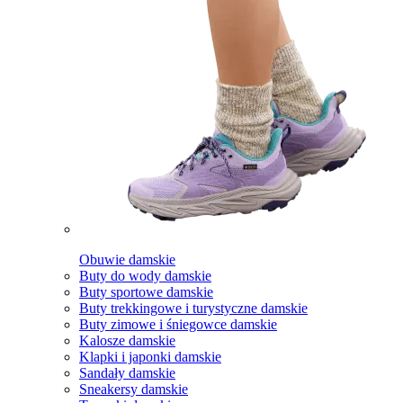
Obuwie damskie
Buty do wody damskie
Buty sportowe damskie
Buty trekkingowe i turystyczne damskie
Buty zimowe i śniegowce damskie
Kalosze damskie
Klapki i japonki damskie
Sandały damskie
Sneakersy damskie