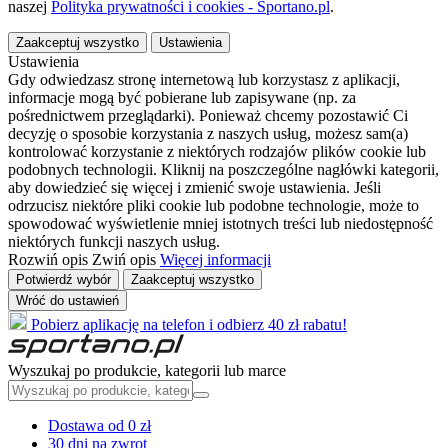
naszej
Polityka prywatności i cookies - Sportano.pl
.
Zaakceptuj wszystko
Ustawienia
Ustawienia
Gdy odwiedzasz stronę internetową lub korzystasz z aplikacji,
informacje mogą być pobierane lub zapisywane (np. za
pośrednictwem przeglądarki). Ponieważ chcemy pozostawić Ci
decyzję o sposobie korzystania z naszych usług, możesz sam(a)
kontrolować korzystanie z niektórych rodzajów plików cookie lub
podobnych technologii. Kliknij na poszczególne nagłówki kategorii,
aby dowiedzieć się więcej i zmienić swoje ustawienia. Jeśli
odrzucisz niektóre pliki cookie lub podobne technologie, może to
spowodować wyświetlenie mniej istotnych treści lub niedostępność
niektórych funkcji naszych usług.
Rozwiń opis
Zwiń opis
Więcej informacji
Potwierdź wybór
Zaakceptuj wszystko
Wróć do ustawień
Pobierz aplikację na telefon i odbierz 40 zł rabatu!
Wyszukaj po produkcie, kategorii lub marce
Dostawa od 0 zł
30 dni na zwrot