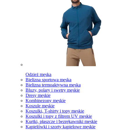
Odzież męska
Bielizna sportowa męska
Bielizna termoaktywna męska
Bluzy, polary i swetry męskie
Dresy męskie
Kombinezony męskie
Koszule męskie
Koszulki, T-shirty i topy męskie
Koszulki i topy z filtrem UV męskie
Kurtki, płaszcze i bezrękawniki męskie
Kąpielówki i szorty kąpielowe męskie