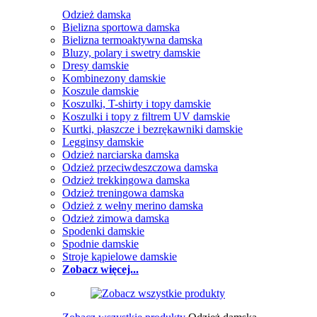
Odzież damska
Bielizna sportowa damska
Bielizna termoaktywna damska
Bluzy, polary i swetry damskie
Dresy damskie
Kombinezony damskie
Koszule damskie
Koszulki, T-shirty i topy damskie
Koszulki i topy z filtrem UV damskie
Kurtki, płaszcze i bezrękawniki damskie
Legginsy damskie
Odzież narciarska damska
Odzież przeciwdeszczowa damska
Odzież trekkingowa damska
Odzież treningowa damska
Odzież z wełny merino damska
Odzież zimowa damska
Spodenki damskie
Spodnie damskie
Stroje kąpielowe damskie
Zobacz więcej...