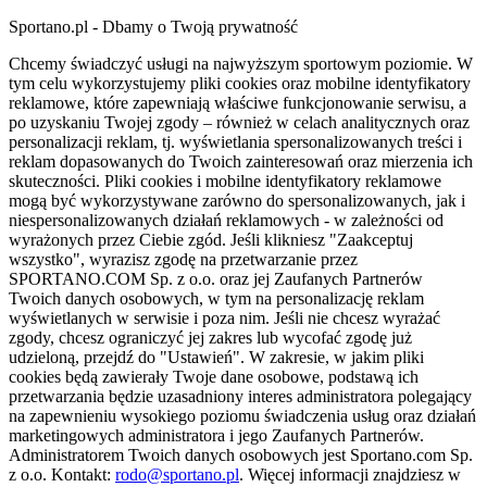
Sportano.pl - Dbamy o Twoją prywatność
Chcemy świadczyć usługi na najwyższym sportowym poziomie. W
tym celu wykorzystujemy pliki cookies oraz mobilne identyfikatory
reklamowe, które zapewniają właściwe funkcjonowanie serwisu, a
po uzyskaniu Twojej zgody – również w celach analitycznych oraz
personalizacji reklam, tj. wyświetlania spersonalizowanych treści i
reklam dopasowanych do Twoich zainteresowań oraz mierzenia ich
skuteczności. Pliki cookies i mobilne identyfikatory reklamowe
mogą być wykorzystywane zarówno do spersonalizowanych, jak i
niespersonalizowanych działań reklamowych - w zależności od
wyrażonych przez Ciebie zgód. Jeśli klikniesz "Zaakceptuj
wszystko", wyrazisz zgodę na przetwarzanie przez
SPORTANO.COM Sp. z o.o. oraz jej Zaufanych Partnerów
Twoich danych osobowych, w tym na personalizację reklam
wyświetlanych w serwisie i poza nim. Jeśli nie chcesz wyrażać
zgody, chcesz ograniczyć jej zakres lub wycofać zgodę już
udzieloną, przejdź do "Ustawień". W zakresie, w jakim pliki
cookies będą zawierały Twoje dane osobowe, podstawą ich
przetwarzania będzie uzasadniony interes administratora polegający
na zapewnieniu wysokiego poziomu świadczenia usług oraz działań
marketingowych administratora i jego Zaufanych Partnerów.
Administratorem Twoich danych osobowych jest Sportano.com Sp.
z o.o. Kontakt:
rodo@sportano.pl
. Więcej informacji znajdziesz w