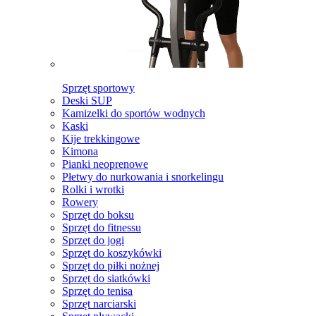
Sprzęt sportowy
Deski SUP
Kamizelki do sportów wodnych
Kaski
Kije trekkingowe
Kimona
Pianki neoprenowe
Płetwy do nurkowania i snorkelingu
Rolki i wrotki
Rowery
Sprzęt do boksu
Sprzęt do fitnessu
Sprzęt do jogi
Sprzęt do koszykówki
Sprzęt do piłki nożnej
Sprzęt do siatkówki
Sprzęt do tenisa
Sprzęt narciarski