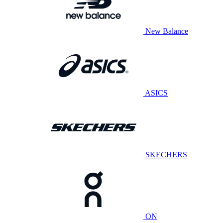
New Balance
ASICS
SKECHERS
ON