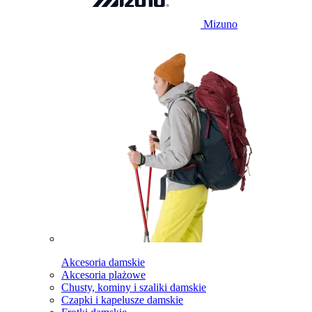
Mizuno
Akcesoria damskie
Akcesoria plażowe
Chusty, kominy i szaliki damskie
Czapki i kapelusze damskie