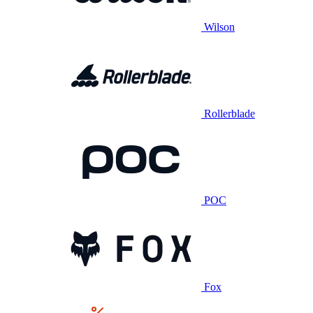
Wilson
Rollerblade
POC
Fox