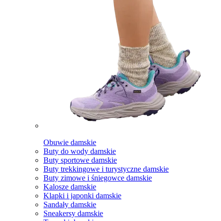
Obuwie damskie
Buty do wody damskie
Buty sportowe damskie
Buty trekkingowe i turystyczne damskie
Buty zimowe i śniegowce damskie
Kalosze damskie
Klapki i japonki damskie
Sandały damskie
Sneakersy damskie