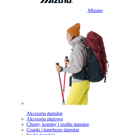
Mizuno
Akcesoria damskie
Akcesoria plażowe
Chusty, kominy i szaliki damskie
Czapki i kapelusze damskie