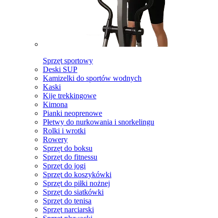
Sprzęt sportowy
Deski SUP
Kamizelki do sportów wodnych
Kaski
Kije trekkingowe
Kimona
Pianki neoprenowe
Płetwy do nurkowania i snorkelingu
Rolki i wrotki
Rowery
Sprzęt do boksu
Sprzęt do fitnessu
Sprzęt do jogi
Sprzęt do koszykówki
Sprzęt do piłki nożnej
Sprzęt do siatkówki
Sprzęt do tenisa
Sprzęt narciarski