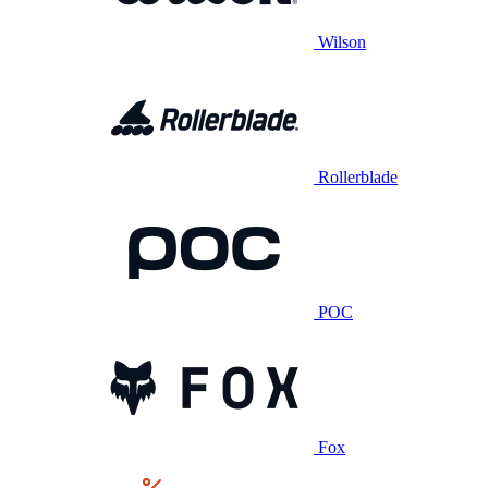
Wilson
Rollerblade
POC
Fox