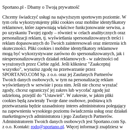
Sportano.pl - Dbamy o Twoją prywatność
Chcemy świadczyć usługi na najwyższym sportowym poziomie. W
tym celu wykorzystujemy pliki cookies oraz mobilne identyfikatory
reklamowe, które zapewniają właściwe funkcjonowanie serwisu, a
po uzyskaniu Twojej zgody – również w celach analitycznych oraz
personalizacji reklam, tj. wyświetlania spersonalizowanych treści i
reklam dopasowanych do Twoich zainteresowań oraz mierzenia ich
skuteczności. Pliki cookies i mobilne identyfikatory reklamowe
mogą być wykorzystywane zarówno do spersonalizowanych, jak i
niespersonalizowanych działań reklamowych - w zależności od
wyrażonych przez Ciebie zgód. Jeśli klikniesz "Zaakceptuj
wszystko", wyrazisz zgodę na przetwarzanie przez
SPORTANO.COM Sp. z o.o. oraz jej Zaufanych Partnerów
Twoich danych osobowych, w tym na personalizację reklam
wyświetlanych w serwisie i poza nim. Jeśli nie chcesz wyrażać
zgody, chcesz ograniczyć jej zakres lub wycofać zgodę już
udzieloną, przejdź do "Ustawień". W zakresie, w jakim pliki
cookies będą zawierały Twoje dane osobowe, podstawą ich
przetwarzania będzie uzasadniony interes administratora polegający
na zapewnieniu wysokiego poziomu świadczenia usług oraz działań
marketingowych administratora i jego Zaufanych Partnerów.
Administratorem Twoich danych osobowych jest Sportano.com Sp.
z o.o. Kontakt:
rodo@sportano.pl
. Więcej informacji znajdziesz w