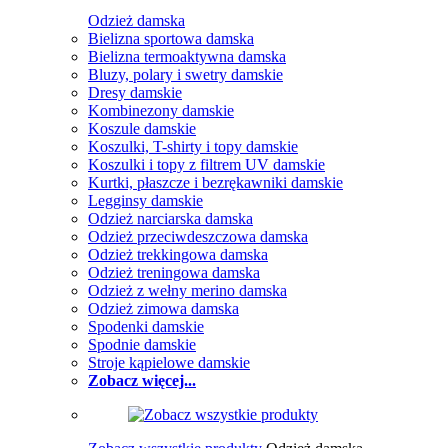
Odzież damska
Bielizna sportowa damska
Bielizna termoaktywna damska
Bluzy, polary i swetry damskie
Dresy damskie
Kombinezony damskie
Koszule damskie
Koszulki, T-shirty i topy damskie
Koszulki i topy z filtrem UV damskie
Kurtki, płaszcze i bezrękawniki damskie
Legginsy damskie
Odzież narciarska damska
Odzież przeciwdeszczowa damska
Odzież trekkingowa damska
Odzież treningowa damska
Odzież z wełny merino damska
Odzież zimowa damska
Spodenki damskie
Spodnie damskie
Stroje kąpielowe damskie
Zobacz więcej...