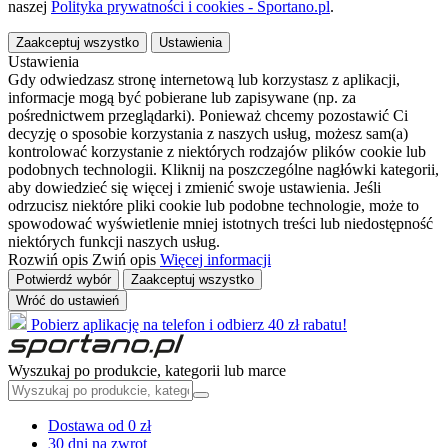
naszej
Polityka prywatności i cookies - Sportano.pl
.
Zaakceptuj wszystko
Ustawienia
Ustawienia
Gdy odwiedzasz stronę internetową lub korzystasz z aplikacji,
informacje mogą być pobierane lub zapisywane (np. za
pośrednictwem przeglądarki). Ponieważ chcemy pozostawić Ci
decyzję o sposobie korzystania z naszych usług, możesz sam(a)
kontrolować korzystanie z niektórych rodzajów plików cookie lub
podobnych technologii. Kliknij na poszczególne nagłówki kategorii,
aby dowiedzieć się więcej i zmienić swoje ustawienia. Jeśli
odrzucisz niektóre pliki cookie lub podobne technologie, może to
spowodować wyświetlenie mniej istotnych treści lub niedostępność
niektórych funkcji naszych usług.
Rozwiń opis
Zwiń opis
Więcej informacji
Potwierdź wybór
Zaakceptuj wszystko
Wróć do ustawień
Pobierz aplikację na telefon i odbierz 40 zł rabatu!
Wyszukaj po produkcie, kategorii lub marce
Dostawa od 0 zł
30 dni na zwrot