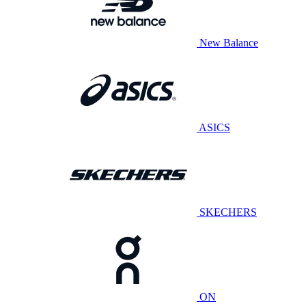
New Balance
ASICS
SKECHERS
ON