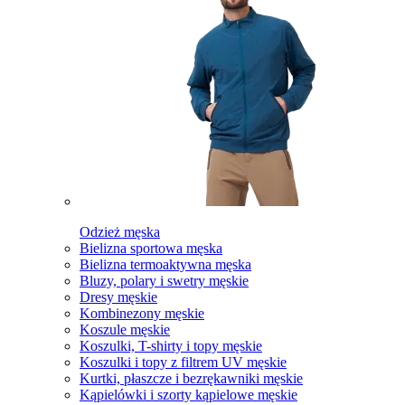
Odzież męska
Bielizna sportowa męska
Bielizna termoaktywna męska
Bluzy, polary i swetry męskie
Dresy męskie
Kombinezony męskie
Koszule męskie
Koszulki, T-shirty i topy męskie
Koszulki i topy z filtrem UV męskie
Kurtki, płaszcze i bezrękawniki męskie
Kąpielówki i szorty kąpielowe męskie