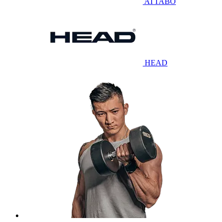
ATTABO
HEAD