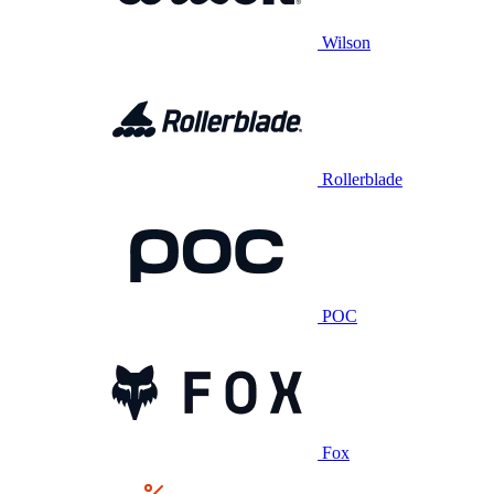
Wilson
Rollerblade
POC
Fox