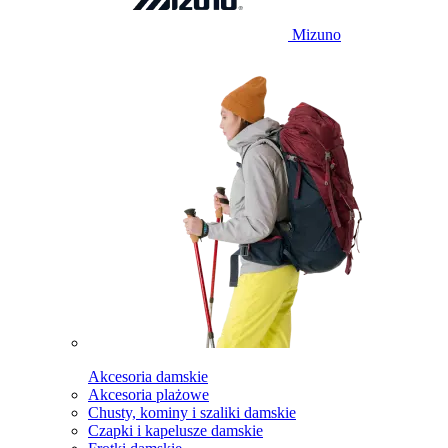
Mizuno
Akcesoria damskie
Akcesoria plażowe
Chusty, kominy i szaliki damskie
Czapki i kapelusze damskie