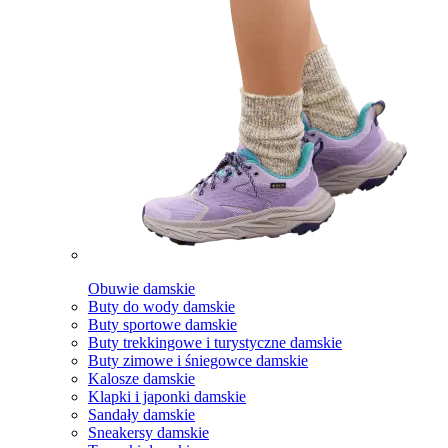
Obuwie damskie
Buty do wody damskie
Buty sportowe damskie
Buty trekkingowe i turystyczne damskie
Buty zimowe i śniegowce damskie
Kalosze damskie
Klapki i japonki damskie
Sandały damskie
Sneakersy damskie