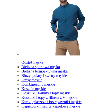
Odzież męska
Bielizna sportowa męska
Bielizna termoaktywna męska
Bluzy, polary i swetry męskie
Dresy męskie
Kombinezony męskie
Koszule męskie
Koszulki, T-shirty i topy męskie
Koszulki i topy z filtrem UV męskie
Kurtki, płaszcze i bezrękawniki męskie
Kąpielówki i szorty kąpielowe męskie