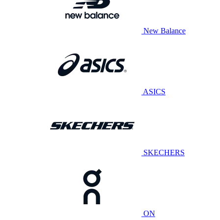
New Balance
ASICS
SKECHERS
ON