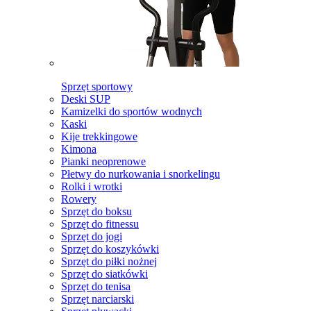
Sprzęt sportowy
Deski SUP
Kamizelki do sportów wodnych
Kaski
Kije trekkingowe
Kimona
Pianki neoprenowe
Płetwy do nurkowania i snorkelingu
Rolki i wrotki
Rowery
Sprzęt do boksu
Sprzęt do fitnessu
Sprzęt do jogi
Sprzęt do koszykówki
Sprzęt do piłki nożnej
Sprzęt do siatkówki
Sprzęt do tenisa
Sprzęt narciarski