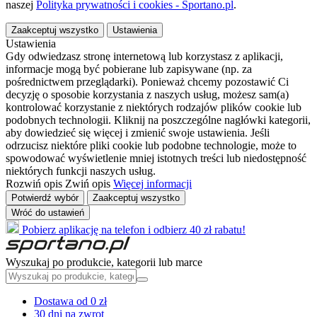
naszej
Polityka prywatności i cookies - Sportano.pl
.
Zaakceptuj wszystko
Ustawienia
Ustawienia
Gdy odwiedzasz stronę internetową lub korzystasz z aplikacji,
informacje mogą być pobierane lub zapisywane (np. za
pośrednictwem przeglądarki). Ponieważ chcemy pozostawić Ci
decyzję o sposobie korzystania z naszych usług, możesz sam(a)
kontrolować korzystanie z niektórych rodzajów plików cookie lub
podobnych technologii. Kliknij na poszczególne nagłówki kategorii,
aby dowiedzieć się więcej i zmienić swoje ustawienia. Jeśli
odrzucisz niektóre pliki cookie lub podobne technologie, może to
spowodować wyświetlenie mniej istotnych treści lub niedostępność
niektórych funkcji naszych usług.
Rozwiń opis
Zwiń opis
Więcej informacji
Potwierdź wybór
Zaakceptuj wszystko
Wróć do ustawień
Pobierz aplikację na telefon i odbierz 40 zł rabatu!
Wyszukaj po produkcie, kategorii lub marce
Dostawa od 0 zł
30 dni na zwrot