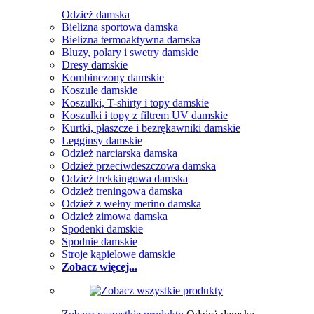
Odzież damska
Bielizna sportowa damska
Bielizna termoaktywna damska
Bluzy, polary i swetry damskie
Dresy damskie
Kombinezony damskie
Koszule damskie
Koszulki, T-shirty i topy damskie
Koszulki i topy z filtrem UV damskie
Kurtki, płaszcze i bezrękawniki damskie
Legginsy damskie
Odzież narciarska damska
Odzież przeciwdeszczowa damska
Odzież trekkingowa damska
Odzież treningowa damska
Odzież z wełny merino damska
Odzież zimowa damska
Spodenki damskie
Spodnie damskie
Stroje kąpielowe damskie
Zobacz więcej...