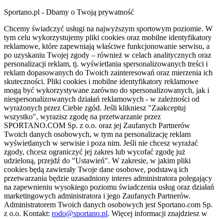
Sportano.pl - Dbamy o Twoją prywatność
Chcemy świadczyć usługi na najwyższym sportowym poziomie. W
tym celu wykorzystujemy pliki cookies oraz mobilne identyfikatory
reklamowe, które zapewniają właściwe funkcjonowanie serwisu, a
po uzyskaniu Twojej zgody – również w celach analitycznych oraz
personalizacji reklam, tj. wyświetlania spersonalizowanych treści i
reklam dopasowanych do Twoich zainteresowań oraz mierzenia ich
skuteczności. Pliki cookies i mobilne identyfikatory reklamowe
mogą być wykorzystywane zarówno do spersonalizowanych, jak i
niespersonalizowanych działań reklamowych - w zależności od
wyrażonych przez Ciebie zgód. Jeśli klikniesz "Zaakceptuj
wszystko", wyrazisz zgodę na przetwarzanie przez
SPORTANO.COM Sp. z o.o. oraz jej Zaufanych Partnerów
Twoich danych osobowych, w tym na personalizację reklam
wyświetlanych w serwisie i poza nim. Jeśli nie chcesz wyrażać
zgody, chcesz ograniczyć jej zakres lub wycofać zgodę już
udzieloną, przejdź do "Ustawień". W zakresie, w jakim pliki
cookies będą zawierały Twoje dane osobowe, podstawą ich
przetwarzania będzie uzasadniony interes administratora polegający
na zapewnieniu wysokiego poziomu świadczenia usług oraz działań
marketingowych administratora i jego Zaufanych Partnerów.
Administratorem Twoich danych osobowych jest Sportano.com Sp.
z o.o. Kontakt:
rodo@sportano.pl
. Więcej informacji znajdziesz w