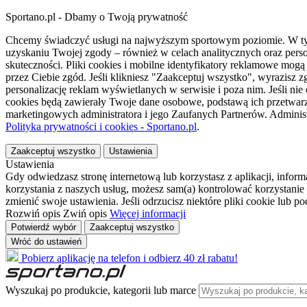
Sportano.pl - Dbamy o Twoją prywatność
Chcemy świadczyć usługi na najwyższym sportowym poziomie. W tym 
uzyskaniu Twojej zgody – również w celach analitycznych oraz perso
skuteczności. Pliki cookies i mobilne identyfikatory reklamowe mo
przez Ciebie zgód. Jeśli klikniesz "Zaakceptuj wszystko", wyrazi
personalizację reklam wyświetlanych w serwisie i poza nim. Jeśli nie
cookies będą zawierały Twoje dane osobowe, podstawą ich przetwarz
marketingowych administratora i jego Zaufanych Partnerów. Admini
Polityka prywatności i cookies - Sportano.pl
.
Zaakceptuj wszystko
Ustawienia
Ustawienia
Gdy odwiedzasz stronę internetową lub korzystasz z aplikacji, info
korzystania z naszych usług, możesz sam(a) kontrolować korzystanie 
zmienić swoje ustawienia. Jeśli odrzucisz niektóre pliki cookie lub 
Rozwiń opis
Zwiń opis
Więcej informacji
Potwierdź wybór
Zaakceptuj wszystko
Wróć do ustawień
Pobierz aplikację na telefon i odbierz 40 zł rabatu!
Wyszukaj po produkcie, kategorii lub marce