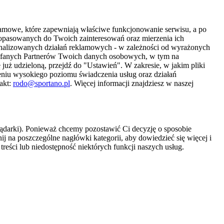
amowe, które zapewniają właściwe funkcjonowanie serwisu, a po
 dopasowanych do Twoich zainteresowań oraz mierzenia ich
sonalizowanych działań reklamowych - w zależności od wyrażonych
Zaufanych Partnerów Twoich danych osobowych, w tym na
 już udzieloną, przejdź do "Ustawień". W zakresie, w jakim pliki
eniu wysokiego poziomu świadczenia usług oraz działań
akt:
rodo@sportano.pl
. Więcej informacji znajdziesz w naszej
lądarki). Ponieważ chcemy pozostawić Ci decyzję o sposobie
j na poszczególne nagłówki kategorii, aby dowiedzieć się więcej i
treści lub niedostępność niektórych funkcji naszych usług.