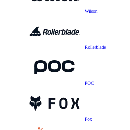
Wilson
Rollerblade
POC
Fox