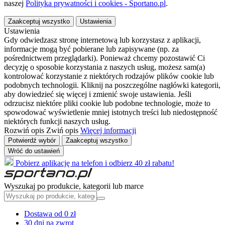
naszej
Polityka prywatności i cookies - Sportano.pl
.
Zaakceptuj wszystko
Ustawienia
Ustawienia
Gdy odwiedzasz stronę internetową lub korzystasz z aplikacji,
informacje mogą być pobierane lub zapisywane (np. za
pośrednictwem przeglądarki). Ponieważ chcemy pozostawić Ci
decyzję o sposobie korzystania z naszych usług, możesz sam(a)
kontrolować korzystanie z niektórych rodzajów plików cookie lub
podobnych technologii. Kliknij na poszczególne nagłówki kategorii,
aby dowiedzieć się więcej i zmienić swoje ustawienia. Jeśli
odrzucisz niektóre pliki cookie lub podobne technologie, może to
spowodować wyświetlenie mniej istotnych treści lub niedostępność
niektórych funkcji naszych usług.
Rozwiń opis
Zwiń opis
Więcej informacji
Potwierdź wybór
Zaakceptuj wszystko
Wróć do ustawień
Pobierz aplikację na telefon i odbierz 40 zł rabatu!
Wyszukaj po produkcie, kategorii lub marce
Dostawa od 0 zł
30 dni na zwrot