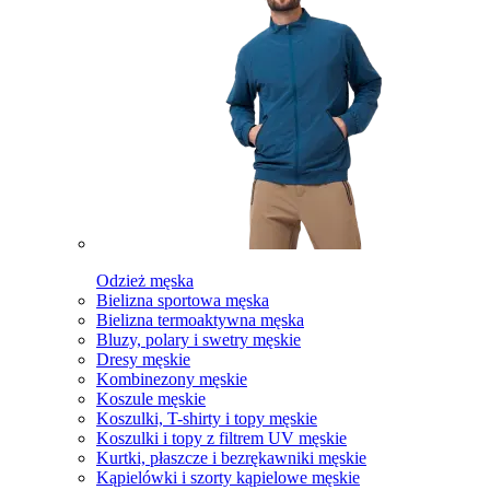
Odzież męska
Bielizna sportowa męska
Bielizna termoaktywna męska
Bluzy, polary i swetry męskie
Dresy męskie
Kombinezony męskie
Koszule męskie
Koszulki, T-shirty i topy męskie
Koszulki i topy z filtrem UV męskie
Kurtki, płaszcze i bezrękawniki męskie
Kąpielówki i szorty kąpielowe męskie