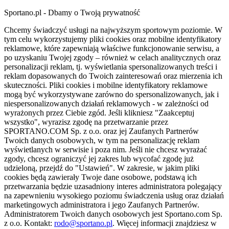
Sportano.pl - Dbamy o Twoją prywatność
Chcemy świadczyć usługi na najwyższym sportowym poziomie. W
tym celu wykorzystujemy pliki cookies oraz mobilne identyfikatory
reklamowe, które zapewniają właściwe funkcjonowanie serwisu, a
po uzyskaniu Twojej zgody – również w celach analitycznych oraz
personalizacji reklam, tj. wyświetlania spersonalizowanych treści i
reklam dopasowanych do Twoich zainteresowań oraz mierzenia ich
skuteczności. Pliki cookies i mobilne identyfikatory reklamowe
mogą być wykorzystywane zarówno do spersonalizowanych, jak i
niespersonalizowanych działań reklamowych - w zależności od
wyrażonych przez Ciebie zgód. Jeśli klikniesz "Zaakceptuj
wszystko", wyrazisz zgodę na przetwarzanie przez
SPORTANO.COM Sp. z o.o. oraz jej Zaufanych Partnerów
Twoich danych osobowych, w tym na personalizację reklam
wyświetlanych w serwisie i poza nim. Jeśli nie chcesz wyrażać
zgody, chcesz ograniczyć jej zakres lub wycofać zgodę już
udzieloną, przejdź do "Ustawień". W zakresie, w jakim pliki
cookies będą zawierały Twoje dane osobowe, podstawą ich
przetwarzania będzie uzasadniony interes administratora polegający
na zapewnieniu wysokiego poziomu świadczenia usług oraz działań
marketingowych administratora i jego Zaufanych Partnerów.
Administratorem Twoich danych osobowych jest Sportano.com Sp.
z o.o. Kontakt:
rodo@sportano.pl
. Więcej informacji znajdziesz w