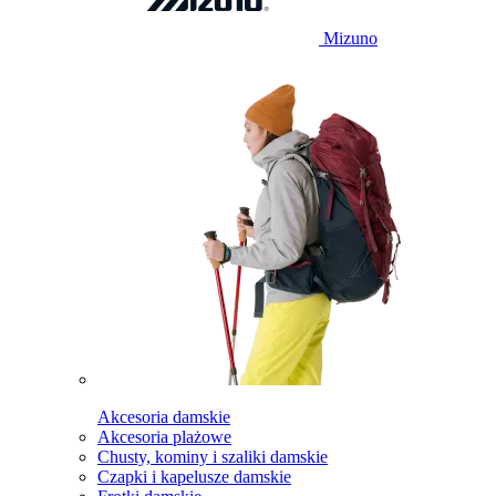
Mizuno
Akcesoria damskie
Akcesoria plażowe
Chusty, kominy i szaliki damskie
Czapki i kapelusze damskie