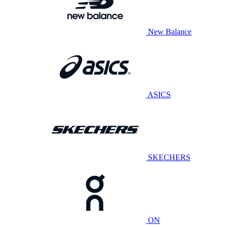
New Balance
ASICS
SKECHERS
ON