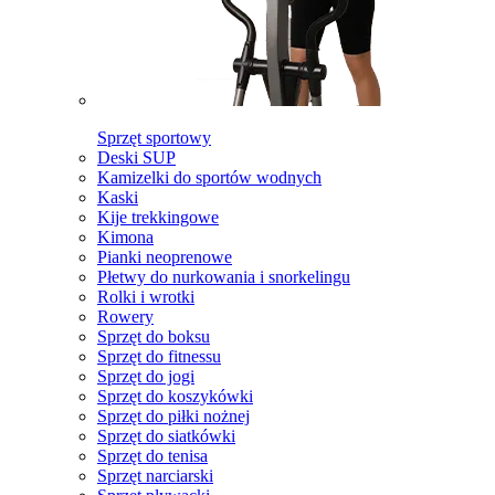
Sprzęt sportowy
Deski SUP
Kamizelki do sportów wodnych
Kaski
Kije trekkingowe
Kimona
Pianki neoprenowe
Płetwy do nurkowania i snorkelingu
Rolki i wrotki
Rowery
Sprzęt do boksu
Sprzęt do fitnessu
Sprzęt do jogi
Sprzęt do koszykówki
Sprzęt do piłki nożnej
Sprzęt do siatkówki
Sprzęt do tenisa
Sprzęt narciarski