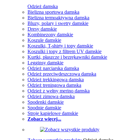
Odzież damska
Bielizna sportowa damska
Bielizna termoaktywna damska
Bluzy, polary i swetry damskie
Dresy damskie
Kombinezony damskie
Koszule damskie
Koszulki, T-shirty i topy damskie
Koszulki i topy z filtrem UV damskie
Kurtki, płaszcze i bezrękawniki damskie
Legginsy damskie
Odzież narciarska damska
Odzież przeciwdeszczowa damska
Odzież trekkingowa damska
Odzież treningowa damska
Odzież z wełny merino damska
Odzież zimowa damska
Spodenki damskie
Spodnie damskie
Stroje kąpielowe damskie
Zobacz więcej...