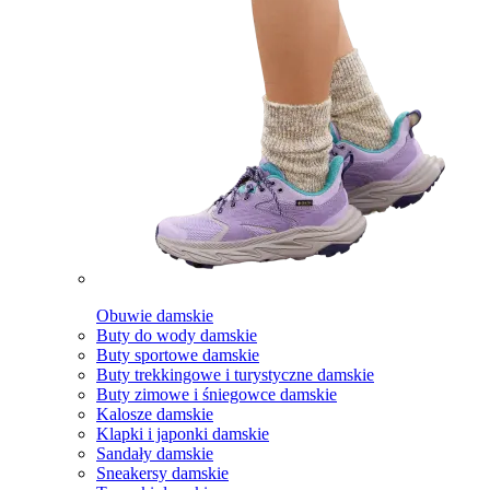
Obuwie damskie
Buty do wody damskie
Buty sportowe damskie
Buty trekkingowe i turystyczne damskie
Buty zimowe i śniegowce damskie
Kalosze damskie
Klapki i japonki damskie
Sandały damskie
Sneakersy damskie