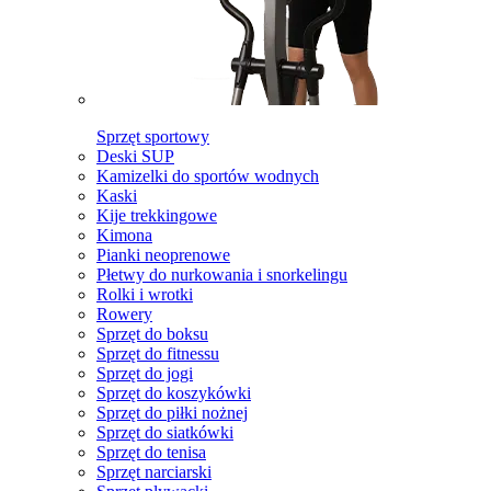
Sprzęt sportowy
Deski SUP
Kamizelki do sportów wodnych
Kaski
Kije trekkingowe
Kimona
Pianki neoprenowe
Płetwy do nurkowania i snorkelingu
Rolki i wrotki
Rowery
Sprzęt do boksu
Sprzęt do fitnessu
Sprzęt do jogi
Sprzęt do koszykówki
Sprzęt do piłki nożnej
Sprzęt do siatkówki
Sprzęt do tenisa
Sprzęt narciarski