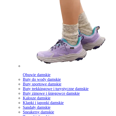
Obuwie damskie
Buty do wody damskie
Buty sportowe damskie
Buty trekkingowe i turystyczne damskie
Buty zimowe i śniegowce damskie
Kalosze damskie
Klapki i japonki damskie
Sandały damskie
Sneakersy damskie