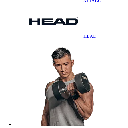
ATTABO
HEAD