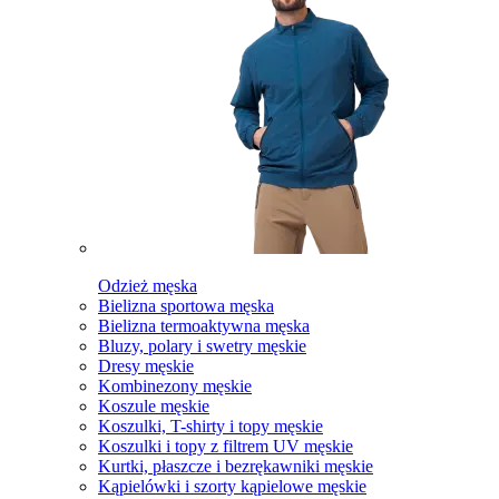
Odzież męska
Bielizna sportowa męska
Bielizna termoaktywna męska
Bluzy, polary i swetry męskie
Dresy męskie
Kombinezony męskie
Koszule męskie
Koszulki, T-shirty i topy męskie
Koszulki i topy z filtrem UV męskie
Kurtki, płaszcze i bezrękawniki męskie
Kąpielówki i szorty kąpielowe męskie