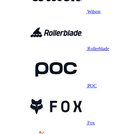
Wilson
Rollerblade
POC
Fox