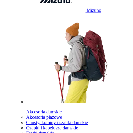
Mizuno
Akcesoria damskie
Akcesoria plażowe
Chusty, kominy i szaliki damskie
Czapki i kapelusze damskie