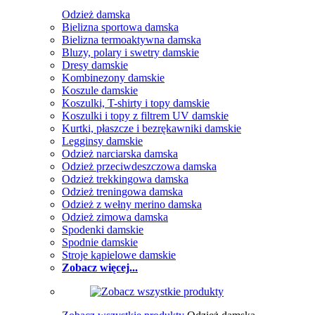
Odzież damska
Bielizna sportowa damska
Bielizna termoaktywna damska
Bluzy, polary i swetry damskie
Dresy damskie
Kombinezony damskie
Koszule damskie
Koszulki, T-shirty i topy damskie
Koszulki i topy z filtrem UV damskie
Kurtki, płaszcze i bezrękawniki damskie
Legginsy damskie
Odzież narciarska damska
Odzież przeciwdeszczowa damska
Odzież trekkingowa damska
Odzież treningowa damska
Odzież z wełny merino damska
Odzież zimowa damska
Spodenki damskie
Spodnie damskie
Stroje kąpielowe damskie
Zobacz więcej...