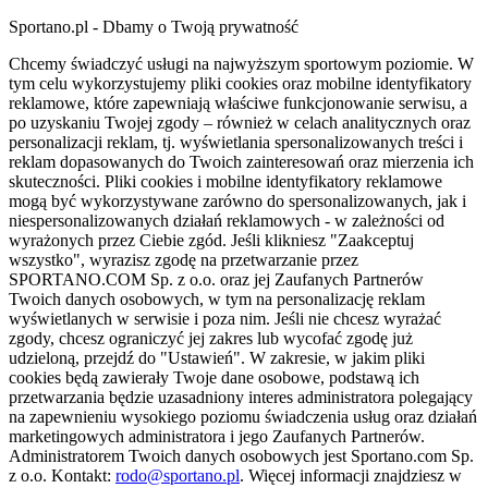
Sportano.pl - Dbamy o Twoją prywatność
Chcemy świadczyć usługi na najwyższym sportowym poziomie. W
tym celu wykorzystujemy pliki cookies oraz mobilne identyfikatory
reklamowe, które zapewniają właściwe funkcjonowanie serwisu, a
po uzyskaniu Twojej zgody – również w celach analitycznych oraz
personalizacji reklam, tj. wyświetlania spersonalizowanych treści i
reklam dopasowanych do Twoich zainteresowań oraz mierzenia ich
skuteczności. Pliki cookies i mobilne identyfikatory reklamowe
mogą być wykorzystywane zarówno do spersonalizowanych, jak i
niespersonalizowanych działań reklamowych - w zależności od
wyrażonych przez Ciebie zgód. Jeśli klikniesz "Zaakceptuj
wszystko", wyrazisz zgodę na przetwarzanie przez
SPORTANO.COM Sp. z o.o. oraz jej Zaufanych Partnerów
Twoich danych osobowych, w tym na personalizację reklam
wyświetlanych w serwisie i poza nim. Jeśli nie chcesz wyrażać
zgody, chcesz ograniczyć jej zakres lub wycofać zgodę już
udzieloną, przejdź do "Ustawień". W zakresie, w jakim pliki
cookies będą zawierały Twoje dane osobowe, podstawą ich
przetwarzania będzie uzasadniony interes administratora polegający
na zapewnieniu wysokiego poziomu świadczenia usług oraz działań
marketingowych administratora i jego Zaufanych Partnerów.
Administratorem Twoich danych osobowych jest Sportano.com Sp.
z o.o. Kontakt:
rodo@sportano.pl
. Więcej informacji znajdziesz w