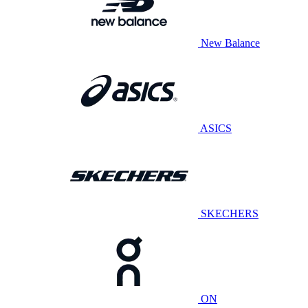
New Balance
ASICS
SKECHERS
ON