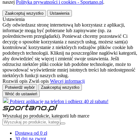
naszej
Polityka prywatności i cookies - Sportano.pl
.
Zaakceptuj wszystko
Ustawienia
Ustawienia
Gdy odwiedzasz stronę internetową lub korzystasz z aplikacji,
informacje mogą być pobierane lub zapisywane (np. za
pośrednictwem przeglądarki). Ponieważ chcemy pozostawić Ci
decyzję o sposobie korzystania z naszych usług, możesz sam(a)
kontrolować korzystanie z niektórych rodzajów plików cookie lub
podobnych technologii. Kliknij na poszczególne nagłówki kategorii,
aby dowiedzieć się więcej i zmienić swoje ustawienia. Jeśli
odrzucisz niektóre pliki cookie lub podobne technologie, może to
spowodować wyświetlenie mniej istotnych treści lub niedostępność
niektórych funkcji naszych usług.
Rozwiń opis
Zwiń opis
Więcej informacji
Potwierdź wybór
Zaakceptuj wszystko
Wróć do ustawień
Pobierz aplikację na telefon i odbierz 40 zł rabatu!
Wyszukaj po produkcie, kategorii lub marce
Dostawa od 0 zł
30 dni na zwrot