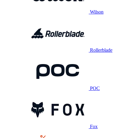
Wilson
Rollerblade
POC
Fox