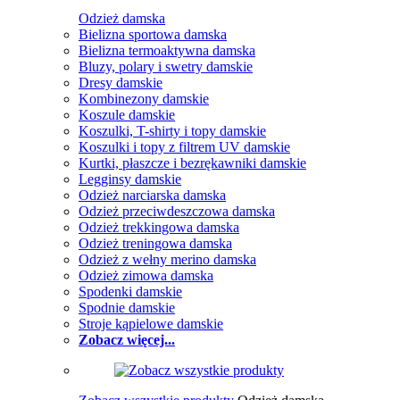
Odzież damska
Bielizna sportowa damska
Bielizna termoaktywna damska
Bluzy, polary i swetry damskie
Dresy damskie
Kombinezony damskie
Koszule damskie
Koszulki, T-shirty i topy damskie
Koszulki i topy z filtrem UV damskie
Kurtki, płaszcze i bezrękawniki damskie
Legginsy damskie
Odzież narciarska damska
Odzież przeciwdeszczowa damska
Odzież trekkingowa damska
Odzież treningowa damska
Odzież z wełny merino damska
Odzież zimowa damska
Spodenki damskie
Spodnie damskie
Stroje kąpielowe damskie
Zobacz więcej...