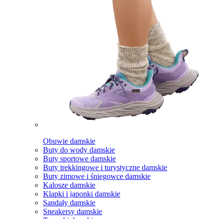
Obuwie damskie
Buty do wody damskie
Buty sportowe damskie
Buty trekkingowe i turystyczne damskie
Buty zimowe i śniegowce damskie
Kalosze damskie
Klapki i japonki damskie
Sandały damskie
Sneakersy damskie