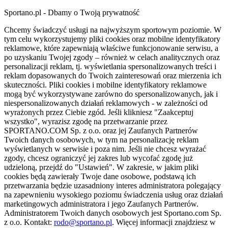
Sportano.pl - Dbamy o Twoją prywatność
Chcemy świadczyć usługi na najwyższym sportowym poziomie. W
tym celu wykorzystujemy pliki cookies oraz mobilne identyfikatory
reklamowe, które zapewniają właściwe funkcjonowanie serwisu, a
po uzyskaniu Twojej zgody – również w celach analitycznych oraz
personalizacji reklam, tj. wyświetlania spersonalizowanych treści i
reklam dopasowanych do Twoich zainteresowań oraz mierzenia ich
skuteczności. Pliki cookies i mobilne identyfikatory reklamowe
mogą być wykorzystywane zarówno do spersonalizowanych, jak i
niespersonalizowanych działań reklamowych - w zależności od
wyrażonych przez Ciebie zgód. Jeśli klikniesz "Zaakceptuj
wszystko", wyrazisz zgodę na przetwarzanie przez
SPORTANO.COM Sp. z o.o. oraz jej Zaufanych Partnerów
Twoich danych osobowych, w tym na personalizację reklam
wyświetlanych w serwisie i poza nim. Jeśli nie chcesz wyrażać
zgody, chcesz ograniczyć jej zakres lub wycofać zgodę już
udzieloną, przejdź do "Ustawień". W zakresie, w jakim pliki
cookies będą zawierały Twoje dane osobowe, podstawą ich
przetwarzania będzie uzasadniony interes administratora polegający
na zapewnieniu wysokiego poziomu świadczenia usług oraz działań
marketingowych administratora i jego Zaufanych Partnerów.
Administratorem Twoich danych osobowych jest Sportano.com Sp.
z o.o. Kontakt:
rodo@sportano.pl
. Więcej informacji znajdziesz w