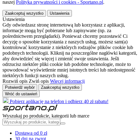
naszej
Polityka prywatności i cookies - Sportano.pl
.
Zaakceptuj wszystko
Ustawienia
Ustawienia
Gdy odwiedzasz stronę internetową lub korzystasz z aplikacji,
informacje mogą być pobierane lub zapisywane (np. za
pośrednictwem przeglądarki). Ponieważ chcemy pozostawić Ci
decyzję o sposobie korzystania z naszych usług, możesz sam(a)
kontrolować korzystanie z niektórych rodzajów plików cookie lub
podobnych technologii. Kliknij na poszczególne nagłówki kategorii,
aby dowiedzieć się więcej i zmienić swoje ustawienia. Jeśli
odrzucisz niektóre pliki cookie lub podobne technologie, może to
spowodować wyświetlenie mniej istotnych treści lub niedostępność
niektórych funkcji naszych usług.
Rozwiń opis
Zwiń opis
Więcej informacji
Potwierdź wybór
Zaakceptuj wszystko
Wróć do ustawień
Pobierz aplikację na telefon i odbierz 40 zł rabatu!
Wyszukaj po produkcie, kategorii lub marce
Dostawa od 0 zł
30 dni na zwrot