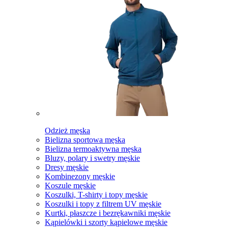
Odzież męska
Bielizna sportowa męska
Bielizna termoaktywna męska
Bluzy, polary i swetry męskie
Dresy męskie
Kombinezony męskie
Koszule męskie
Koszulki, T-shirty i topy męskie
Koszulki i topy z filtrem UV męskie
Kurtki, płaszcze i bezrękawniki męskie
Kąpielówki i szorty kąpielowe męskie