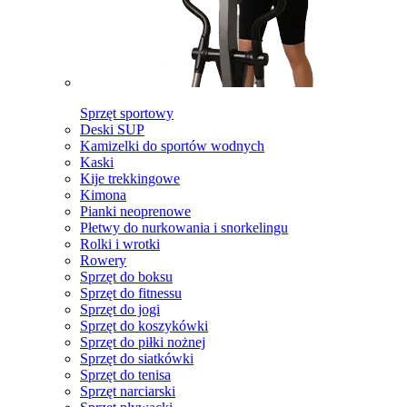
Sprzęt sportowy
Deski SUP
Kamizelki do sportów wodnych
Kaski
Kije trekkingowe
Kimona
Pianki neoprenowe
Płetwy do nurkowania i snorkelingu
Rolki i wrotki
Rowery
Sprzęt do boksu
Sprzęt do fitnessu
Sprzęt do jogi
Sprzęt do koszykówki
Sprzęt do piłki nożnej
Sprzęt do siatkówki
Sprzęt do tenisa
Sprzęt narciarski