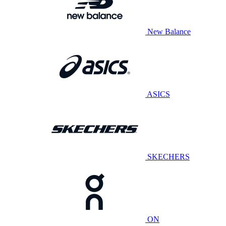
New Balance
ASICS
SKECHERS
ON