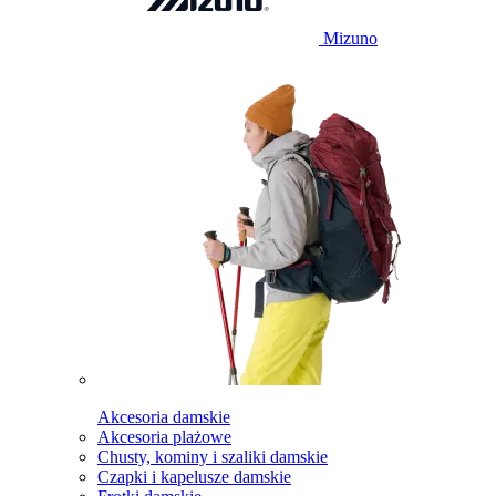
Mizuno
Akcesoria damskie
Akcesoria plażowe
Chusty, kominy i szaliki damskie
Czapki i kapelusze damskie