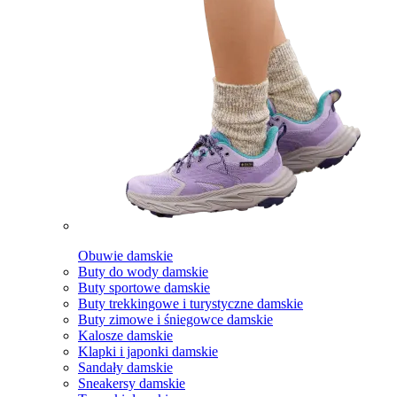
Obuwie damskie
Buty do wody damskie
Buty sportowe damskie
Buty trekkingowe i turystyczne damskie
Buty zimowe i śniegowce damskie
Kalosze damskie
Klapki i japonki damskie
Sandały damskie
Sneakersy damskie