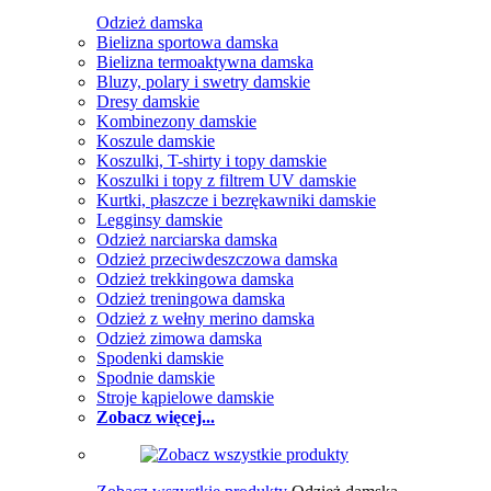
Odzież damska
Bielizna sportowa damska
Bielizna termoaktywna damska
Bluzy, polary i swetry damskie
Dresy damskie
Kombinezony damskie
Koszule damskie
Koszulki, T-shirty i topy damskie
Koszulki i topy z filtrem UV damskie
Kurtki, płaszcze i bezrękawniki damskie
Legginsy damskie
Odzież narciarska damska
Odzież przeciwdeszczowa damska
Odzież trekkingowa damska
Odzież treningowa damska
Odzież z wełny merino damska
Odzież zimowa damska
Spodenki damskie
Spodnie damskie
Stroje kąpielowe damskie
Zobacz więcej...