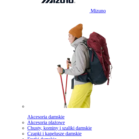
Mizuno
Akcesoria damskie
Akcesoria plażowe
Chusty, kominy i szaliki damskie
Czapki i kapelusze damskie