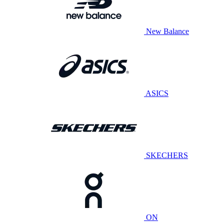
New Balance
ASICS
SKECHERS
ON