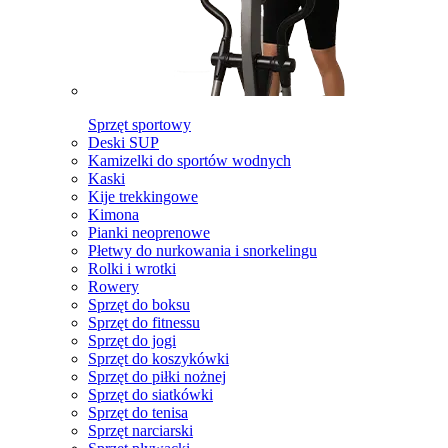
Sprzęt sportowy
Deski SUP
Kamizelki do sportów wodnych
Kaski
Kije trekkingowe
Kimona
Pianki neoprenowe
Płetwy do nurkowania i snorkelingu
Rolki i wrotki
Rowery
Sprzęt do boksu
Sprzęt do fitnessu
Sprzęt do jogi
Sprzęt do koszykówki
Sprzęt do piłki nożnej
Sprzęt do siatkówki
Sprzęt do tenisa
Sprzęt narciarski