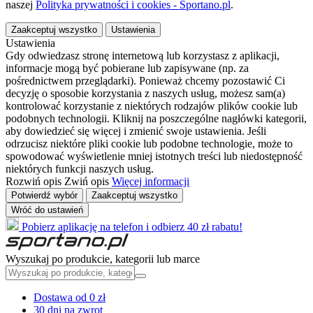
naszej
Polityka prywatności i cookies - Sportano.pl
.
Zaakceptuj wszystko
Ustawienia
Ustawienia
Gdy odwiedzasz stronę internetową lub korzystasz z aplikacji,
informacje mogą być pobierane lub zapisywane (np. za
pośrednictwem przeglądarki). Ponieważ chcemy pozostawić Ci
decyzję o sposobie korzystania z naszych usług, możesz sam(a)
kontrolować korzystanie z niektórych rodzajów plików cookie lub
podobnych technologii. Kliknij na poszczególne nagłówki kategorii,
aby dowiedzieć się więcej i zmienić swoje ustawienia. Jeśli
odrzucisz niektóre pliki cookie lub podobne technologie, może to
spowodować wyświetlenie mniej istotnych treści lub niedostępność
niektórych funkcji naszych usług.
Rozwiń opis
Zwiń opis
Więcej informacji
Potwierdź wybór
Zaakceptuj wszystko
Wróć do ustawień
Pobierz aplikację na telefon i odbierz 40 zł rabatu!
Wyszukaj po produkcie, kategorii lub marce
Dostawa od 0 zł
30 dni na zwrot