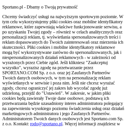
Sportano.pl - Dbamy o Twoją prywatność
Chcemy świadczyć usługi na najwyższym sportowym poziomie. W
tym celu wykorzystujemy pliki cookies oraz mobilne identyfikatory
reklamowe, które zapewniają właściwe funkcjonowanie serwisu, a
po uzyskaniu Twojej zgody – również w celach analitycznych oraz
personalizacji reklam, tj. wyświetlania spersonalizowanych treści i
reklam dopasowanych do Twoich zainteresowań oraz mierzenia ich
skuteczności. Pliki cookies i mobilne identyfikatory reklamowe
mogą być wykorzystywane zarówno do spersonalizowanych, jak i
niespersonalizowanych działań reklamowych - w zależności od
wyrażonych przez Ciebie zgód. Jeśli klikniesz "Zaakceptuj
wszystko", wyrazisz zgodę na przetwarzanie przez
SPORTANO.COM Sp. z o.o. oraz jej Zaufanych Partnerów
Twoich danych osobowych, w tym na personalizację reklam
wyświetlanych w serwisie i poza nim. Jeśli nie chcesz wyrażać
zgody, chcesz ograniczyć jej zakres lub wycofać zgodę już
udzieloną, przejdź do "Ustawień". W zakresie, w jakim pliki
cookies będą zawierały Twoje dane osobowe, podstawą ich
przetwarzania będzie uzasadniony interes administratora polegający
na zapewnieniu wysokiego poziomu świadczenia usług oraz działań
marketingowych administratora i jego Zaufanych Partnerów.
Administratorem Twoich danych osobowych jest Sportano.com Sp.
z o.o. Kontakt:
rodo@sportano.pl
. Więcej informacji znajdziesz w