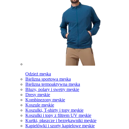
Odzież męska
Bielizna sportowa męska
Bielizna termoaktywna męska
Bluzy, polary i swetry męskie
Dresy męskie
Kombinezony męskie
Koszule męskie
Koszulki, T-shirty i topy męskie
Koszulki i topy z filtrem UV męskie
Kurtki, płaszcze i bezrękawniki męskie
Kąpielówki i szorty kąpielowe męskie