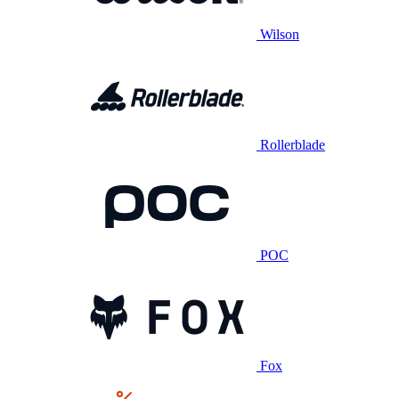
Wilson
Rollerblade
POC
Fox