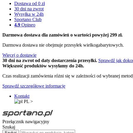
Dostawa od 0 zł
30 dni na zwrot
Wysyłka w 24h
Sportano Club
4.9
Opineo
Darmowa dostawa dla zamówień o wartości powyżej 299 zł.
Darmowa dostawa nie obejmuje przesyłek wielkogabarytowych.
Więcej o dostawie
30 dni na zwrot od daty dostarczenia przesyłki.
Sprawdź jak doko
Większość produktów wysyłamy do 24h.
Czas realizacji zamówienia różni się w zależności od wybranej meto
Sprawdź szczegółowe informacje
Kontakt
PL
>
Przełącznik nawigacyjny
Szukaj
Szukaj