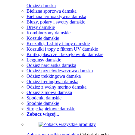
Odzież damska
Bielizna sportowa damska
Bielizna termoaktywna damska
Bluzy, polary i swetry damskie
Dresy damskie
Kombinezony damskie
Koszule damskie
Koszulki, T-shirty i topy damskie
Koszulki i topy z filtrem UV damskie
Kurtki, płaszcze i bezrękawniki damskie
Legginsy damskie
Odzież narciarska damska
Odzież przeciwdeszczowa damska
Odzież trekkingowa damska
Odzież treningowa damska
Odzież z wełny merino damska
Odzież zimowa damska
Spodenki damskie
Spodnie damskie
Stroje kąpielowe damskie
Zobacz więcej...
Zobacz wszystkie produkty
Odzież damska