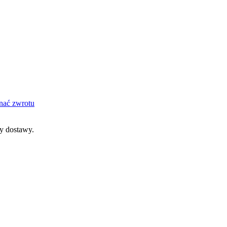
nać zwrotu
dy dostawy.