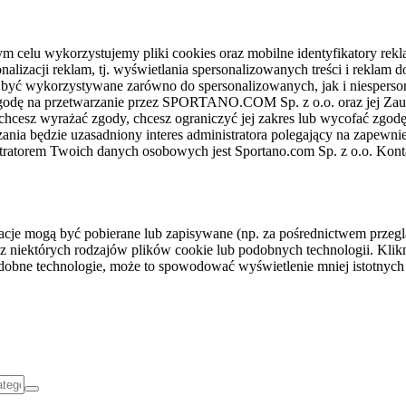
celu wykorzystujemy pliki cookies oraz mobilne identyfikatory rekl
nalizacji reklam, tj. wyświetlania spersonalizowanych treści i reklam
gą być wykorzystywane zarówno do spersonalizowanych, jak i niesper
sz zgodę na przetwarzanie przez SPORTANO.COM Sp. z o.o. oraz jej 
 chcesz wyrażać zgody, chcesz ograniczyć jej zakres lub wycofać zgodę
ania będzie uzasadniony interes administratora polegający na zapewni
stratorem Twoich danych osobowych jest Sportano.com Sp. z o.o. Kont
rmacje mogą być pobierane lub zapisywane (np. za pośrednictwem przeg
z niektórych rodzajów plików cookie lub podobnych technologii. Klikni
podobne technologie, może to spowodować wyświetlenie mniej istotnych 