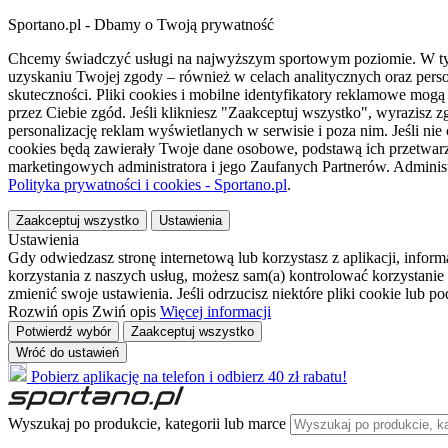
Sportano.pl - Dbamy o Twoją prywatność
Chcemy świadczyć usługi na najwyższym sportowym poziomie. W tym 
uzyskaniu Twojej zgody – również w celach analitycznych oraz perso
skuteczności. Pliki cookies i mobilne identyfikatory reklamowe mo
przez Ciebie zgód. Jeśli klikniesz "Zaakceptuj wszystko", wyrazi
personalizację reklam wyświetlanych w serwisie i poza nim. Jeśli nie
cookies będą zawierały Twoje dane osobowe, podstawą ich przetwarz
marketingowych administratora i jego Zaufanych Partnerów. Admini
Polityka prywatności i cookies - Sportano.pl
.
Zaakceptuj wszystko
Ustawienia
Ustawienia
Gdy odwiedzasz stronę internetową lub korzystasz z aplikacji, info
korzystania z naszych usług, możesz sam(a) kontrolować korzystanie 
zmienić swoje ustawienia. Jeśli odrzucisz niektóre pliki cookie lub 
Rozwiń opis
Zwiń opis
Więcej informacji
Potwierdź wybór
Zaakceptuj wszystko
Wróć do ustawień
Pobierz aplikację na telefon i odbierz 40 zł rabatu!
Wyszukaj po produkcie, kategorii lub marce