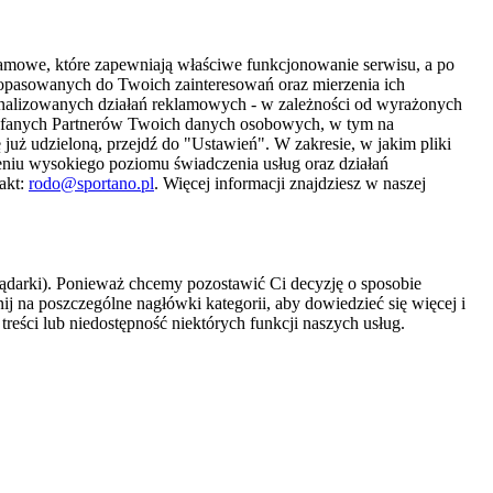
amowe, które zapewniają właściwe funkcjonowanie serwisu, a po
 dopasowanych do Twoich zainteresowań oraz mierzenia ich
sonalizowanych działań reklamowych - w zależności od wyrażonych
Zaufanych Partnerów Twoich danych osobowych, w tym na
 już udzieloną, przejdź do "Ustawień". W zakresie, w jakim pliki
eniu wysokiego poziomu świadczenia usług oraz działań
akt:
rodo@sportano.pl
. Więcej informacji znajdziesz w naszej
lądarki). Ponieważ chcemy pozostawić Ci decyzję o sposobie
j na poszczególne nagłówki kategorii, aby dowiedzieć się więcej i
treści lub niedostępność niektórych funkcji naszych usług.