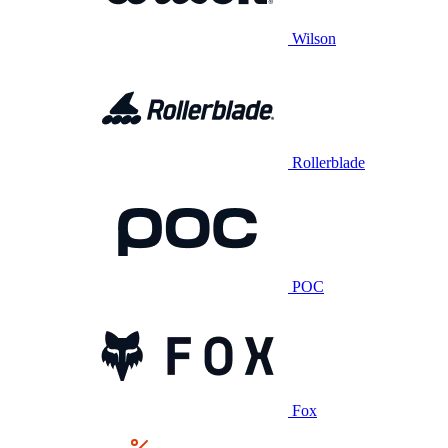
Wilson
Rollerblade
POC
Fox