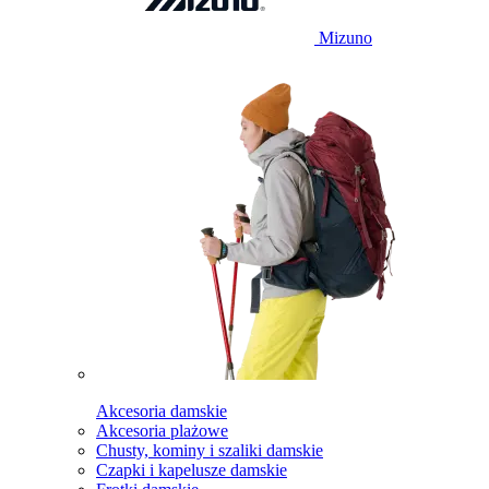
Mizuno
Akcesoria damskie
Akcesoria plażowe
Chusty, kominy i szaliki damskie
Czapki i kapelusze damskie