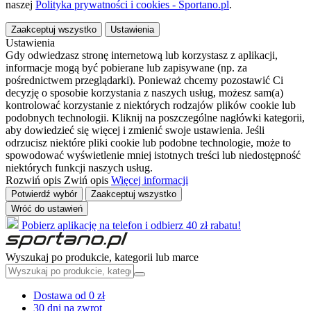
naszej
Polityka prywatności i cookies - Sportano.pl
.
Zaakceptuj wszystko
Ustawienia
Ustawienia
Gdy odwiedzasz stronę internetową lub korzystasz z aplikacji,
informacje mogą być pobierane lub zapisywane (np. za
pośrednictwem przeglądarki). Ponieważ chcemy pozostawić Ci
decyzję o sposobie korzystania z naszych usług, możesz sam(a)
kontrolować korzystanie z niektórych rodzajów plików cookie lub
podobnych technologii. Kliknij na poszczególne nagłówki kategorii,
aby dowiedzieć się więcej i zmienić swoje ustawienia. Jeśli
odrzucisz niektóre pliki cookie lub podobne technologie, może to
spowodować wyświetlenie mniej istotnych treści lub niedostępność
niektórych funkcji naszych usług.
Rozwiń opis
Zwiń opis
Więcej informacji
Potwierdź wybór
Zaakceptuj wszystko
Wróć do ustawień
Pobierz aplikację na telefon i odbierz 40 zł rabatu!
Wyszukaj po produkcie, kategorii lub marce
Dostawa od 0 zł
30 dni na zwrot