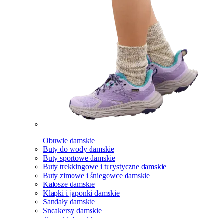
Obuwie damskie
Buty do wody damskie
Buty sportowe damskie
Buty trekkingowe i turystyczne damskie
Buty zimowe i śniegowce damskie
Kalosze damskie
Klapki i japonki damskie
Sandały damskie
Sneakersy damskie