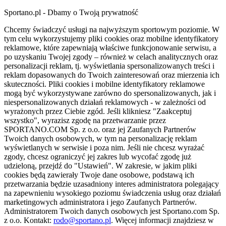
Sportano.pl - Dbamy o Twoją prywatność
Chcemy świadczyć usługi na najwyższym sportowym poziomie. W
tym celu wykorzystujemy pliki cookies oraz mobilne identyfikatory
reklamowe, które zapewniają właściwe funkcjonowanie serwisu, a
po uzyskaniu Twojej zgody – również w celach analitycznych oraz
personalizacji reklam, tj. wyświetlania spersonalizowanych treści i
reklam dopasowanych do Twoich zainteresowań oraz mierzenia ich
skuteczności. Pliki cookies i mobilne identyfikatory reklamowe
mogą być wykorzystywane zarówno do spersonalizowanych, jak i
niespersonalizowanych działań reklamowych - w zależności od
wyrażonych przez Ciebie zgód. Jeśli klikniesz "Zaakceptuj
wszystko", wyrazisz zgodę na przetwarzanie przez
SPORTANO.COM Sp. z o.o. oraz jej Zaufanych Partnerów
Twoich danych osobowych, w tym na personalizację reklam
wyświetlanych w serwisie i poza nim. Jeśli nie chcesz wyrażać
zgody, chcesz ograniczyć jej zakres lub wycofać zgodę już
udzieloną, przejdź do "Ustawień". W zakresie, w jakim pliki
cookies będą zawierały Twoje dane osobowe, podstawą ich
przetwarzania będzie uzasadniony interes administratora polegający
na zapewnieniu wysokiego poziomu świadczenia usług oraz działań
marketingowych administratora i jego Zaufanych Partnerów.
Administratorem Twoich danych osobowych jest Sportano.com Sp.
z o.o. Kontakt:
rodo@sportano.pl
. Więcej informacji znajdziesz w