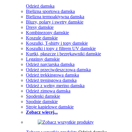
Odzież damska
Bielizna sportowa damska
Bielizna termoaktywna damska
Bluzy, polary i swetry damskie
Dresy damskie
Kombinezony damskie
Koszule damskie
Koszulki, T-shirty i topy damskie
Koszulki i topy z filtrem UV damskie
Kurtki, płaszcze i bezrękawniki damskie
Legginsy damskie
Odzież narciarska damska
Odzież przeciwdeszczowa damska
Odzież trekkingowa damska
Odzież treningowa damska
Odzież z wełny merino damska
Odzież zimowa damska
Spodenki damskie
Spodnie damskie
Stroje kąpielowe damskie
Zobacz więcej...