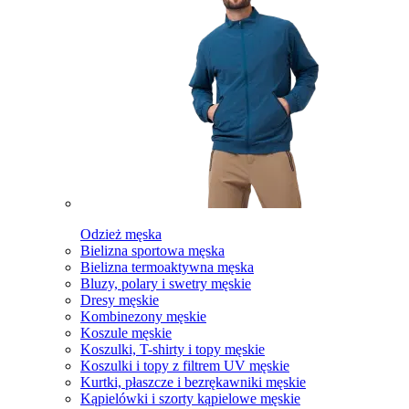
Odzież męska
Bielizna sportowa męska
Bielizna termoaktywna męska
Bluzy, polary i swetry męskie
Dresy męskie
Kombinezony męskie
Koszule męskie
Koszulki, T-shirty i topy męskie
Koszulki i topy z filtrem UV męskie
Kurtki, płaszcze i bezrękawniki męskie
Kąpielówki i szorty kąpielowe męskie