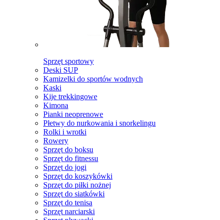
Sprzęt sportowy
Deski SUP
Kamizelki do sportów wodnych
Kaski
Kije trekkingowe
Kimona
Pianki neoprenowe
Płetwy do nurkowania i snorkelingu
Rolki i wrotki
Rowery
Sprzęt do boksu
Sprzęt do fitnessu
Sprzęt do jogi
Sprzęt do koszykówki
Sprzęt do piłki nożnej
Sprzęt do siatkówki
Sprzęt do tenisa
Sprzęt narciarski