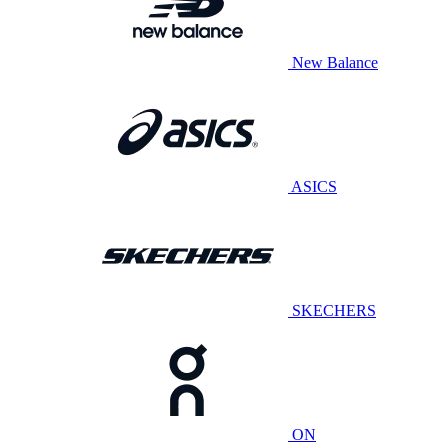
New Balance
ASICS
SKECHERS
ON