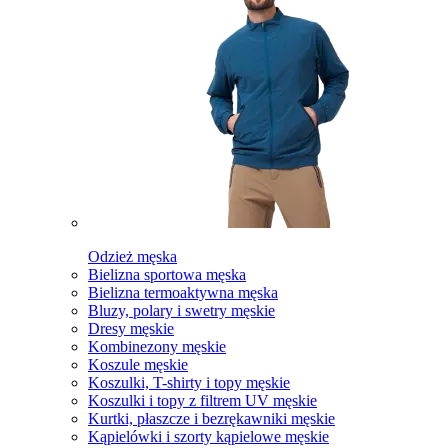
Odzież męska
Bielizna sportowa męska
Bielizna termoaktywna męska
Bluzy, polary i swetry męskie
Dresy męskie
Kombinezony męskie
Koszule męskie
Koszulki, T-shirty i topy męskie
Koszulki i topy z filtrem UV męskie
Kurtki, płaszcze i bezrękawniki męskie
Kąpielówki i szorty kąpielowe męskie