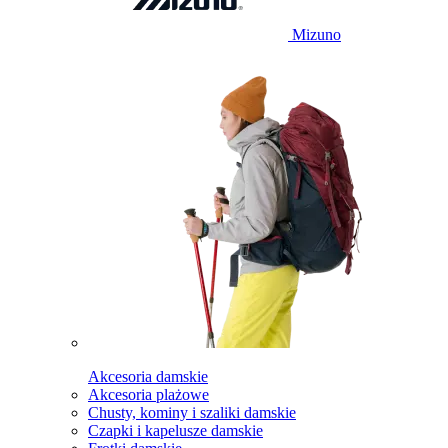
Mizuno
Akcesoria damskie
Akcesoria plażowe
Chusty, kominy i szaliki damskie
Czapki i kapelusze damskie