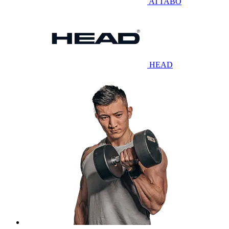
ATTABO
HEAD