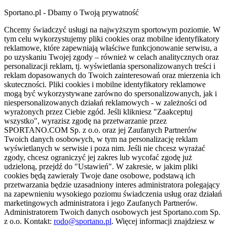
Sportano.pl - Dbamy o Twoją prywatność
Chcemy świadczyć usługi na najwyższym sportowym poziomie. W
tym celu wykorzystujemy pliki cookies oraz mobilne identyfikatory
reklamowe, które zapewniają właściwe funkcjonowanie serwisu, a
po uzyskaniu Twojej zgody – również w celach analitycznych oraz
personalizacji reklam, tj. wyświetlania spersonalizowanych treści i
reklam dopasowanych do Twoich zainteresowań oraz mierzenia ich
skuteczności. Pliki cookies i mobilne identyfikatory reklamowe
mogą być wykorzystywane zarówno do spersonalizowanych, jak i
niespersonalizowanych działań reklamowych - w zależności od
wyrażonych przez Ciebie zgód. Jeśli klikniesz "Zaakceptuj
wszystko", wyrazisz zgodę na przetwarzanie przez
SPORTANO.COM Sp. z o.o. oraz jej Zaufanych Partnerów
Twoich danych osobowych, w tym na personalizację reklam
wyświetlanych w serwisie i poza nim. Jeśli nie chcesz wyrażać
zgody, chcesz ograniczyć jej zakres lub wycofać zgodę już
udzieloną, przejdź do "Ustawień". W zakresie, w jakim pliki
cookies będą zawierały Twoje dane osobowe, podstawą ich
przetwarzania będzie uzasadniony interes administratora polegający
na zapewnieniu wysokiego poziomu świadczenia usług oraz działań
marketingowych administratora i jego Zaufanych Partnerów.
Administratorem Twoich danych osobowych jest Sportano.com Sp.
z o.o. Kontakt:
rodo@sportano.pl
. Więcej informacji znajdziesz w