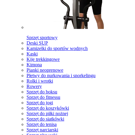
Sprzęt sportowy
Deski SUP
Kamizelki do sportów wodnych
Kaski
Kije trekkingowe
Kimona
Pianki neoprenowe
Płetwy do nurkowania i snorkelingu
Rolki i wrotki
Rowery
Sprzęt do boksu
Sprzęt do fitnessu
Sprzęt do jogi
Sprzęt do koszykówki
Sprzęt do piłki nożnej
Sprzęt do siatkówki
Sprzęt do tenisa
Sprzęt narciarski