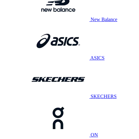
New Balance
ASICS
SKECHERS
ON