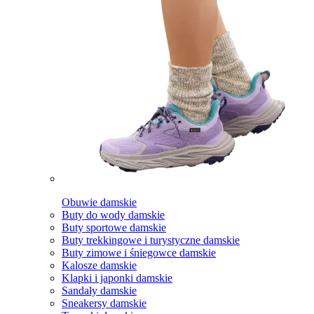
Obuwie damskie
Buty do wody damskie
Buty sportowe damskie
Buty trekkingowe i turystyczne damskie
Buty zimowe i śniegowce damskie
Kalosze damskie
Klapki i japonki damskie
Sandały damskie
Sneakersy damskie