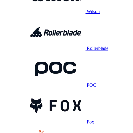
Wilson
Rollerblade
POC
Fox