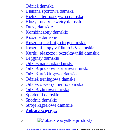
Odzież damska
Bielizna sportowa damska
Bielizna termoaktywna damska
Bluzy, polary i swetry damskie
Dresy damskie
Kombinezony damskie
Koszule damskie
Koszulki, T-shirty i topy damskie
Koszulki i topy z filtrem UV damskie
Kurtki, płaszcze i bezrękawniki damskie
Legginsy damskie
Odzież narciarska damska
Odzież przeciwdeszczowa damska
Odzież trekkingowa damska
Odzież treningowa damska
Odzież z wełny merino damska
Odzież zimowa damska
Spodenki damskie
Spodnie damskie
Stroje kąpielowe damskie
Zobacz więcej...