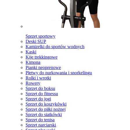
Sprzęt sportowy
Deski SUP
Kamizelki do sportów wodnych
Kaski
Kije trekkingowe
Kimona
Pianki neoprenowe
Płetwy do nurkowania i snorkelingu
Rolki i wrotki
Rowery
Sprzęt do boksu
Sprzęt do fitnessu
Sprzęt do jogi
Sprzęt do koszykówki
Sprzęt do piłki nożnej
Sprzęt do siatkówki
Sprzęt do tenisa
Sprzęt narciarski