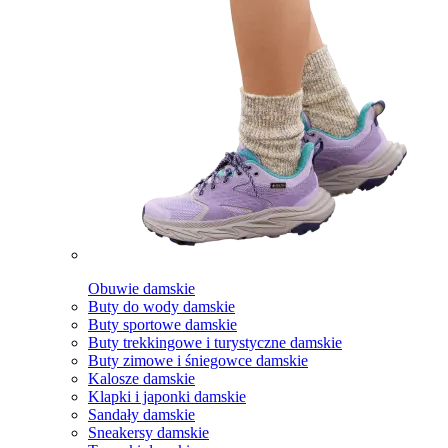
Obuwie damskie
Buty do wody damskie
Buty sportowe damskie
Buty trekkingowe i turystyczne damskie
Buty zimowe i śniegowce damskie
Kalosze damskie
Klapki i japonki damskie
Sandały damskie
Sneakersy damskie