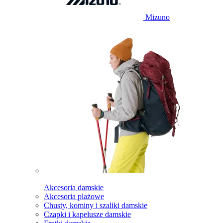
Mizuno
Akcesoria damskie
Akcesoria plażowe
Chusty, kominy i szaliki damskie
Czapki i kapelusze damskie