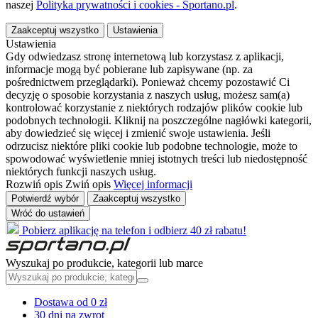
naszej
Polityka prywatności i cookies - Sportano.pl
.
Zaakceptuj wszystko
Ustawienia
Ustawienia
Gdy odwiedzasz stronę internetową lub korzystasz z aplikacji,
informacje mogą być pobierane lub zapisywane (np. za
pośrednictwem przeglądarki). Ponieważ chcemy pozostawić Ci
decyzję o sposobie korzystania z naszych usług, możesz sam(a)
kontrolować korzystanie z niektórych rodzajów plików cookie lub
podobnych technologii. Kliknij na poszczególne nagłówki kategorii,
aby dowiedzieć się więcej i zmienić swoje ustawienia. Jeśli
odrzucisz niektóre pliki cookie lub podobne technologie, może to
spowodować wyświetlenie mniej istotnych treści lub niedostępność
niektórych funkcji naszych usług.
Rozwiń opis
Zwiń opis
Więcej informacji
Potwierdź wybór
Zaakceptuj wszystko
Wróć do ustawień
Pobierz aplikację na telefon i odbierz 40 zł rabatu!
Wyszukaj po produkcie, kategorii lub marce
Dostawa od 0 zł
30 dni na zwrot