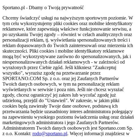
Sportano.pl - Dbamy o Twoją prywatność
Chcemy świadczyć usługi na najwyższym sportowym poziomie. W
tym celu wykorzystujemy pliki cookies oraz mobilne identyfikatory
reklamowe, które zapewniają właściwe funkcjonowanie serwisu, a
po uzyskaniu Twojej zgody – również w celach analitycznych oraz
personalizacji reklam, tj. wyświetlania spersonalizowanych treści i
reklam dopasowanych do Twoich zainteresowań oraz mierzenia ich
skuteczności. Pliki cookies i mobilne identyfikatory reklamowe
mogą być wykorzystywane zarówno do spersonalizowanych, jak i
niespersonalizowanych działań reklamowych - w zależności od
wyrażonych przez Ciebie zgód. Jeśli klikniesz "Zaakceptuj
wszystko", wyrazisz zgodę na przetwarzanie przez
SPORTANO.COM Sp. z o.o. oraz jej Zaufanych Partnerów
Twoich danych osobowych, w tym na personalizację reklam
wyświetlanych w serwisie i poza nim. Jeśli nie chcesz wyrażać
zgody, chcesz ograniczyć jej zakres lub wycofać zgodę już
udzieloną, przejdź do "Ustawień". W zakresie, w jakim pliki
cookies będą zawierały Twoje dane osobowe, podstawą ich
przetwarzania będzie uzasadniony interes administratora polegający
na zapewnieniu wysokiego poziomu świadczenia usług oraz działań
marketingowych administratora i jego Zaufanych Partnerów.
Administratorem Twoich danych osobowych jest Sportano.com Sp.
z o.o. Kontakt:
rodo@sportano.pl
. Więcej informacji znajdziesz w