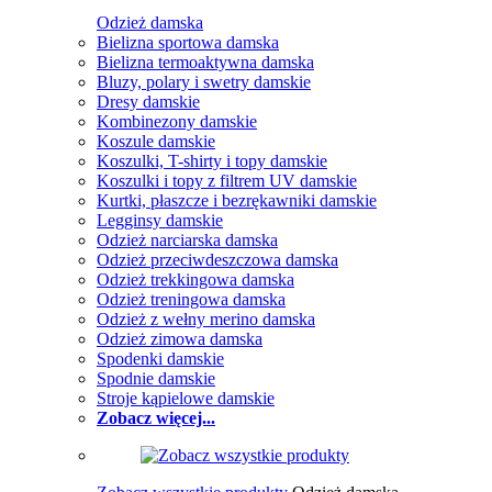
Odzież damska
Bielizna sportowa damska
Bielizna termoaktywna damska
Bluzy, polary i swetry damskie
Dresy damskie
Kombinezony damskie
Koszule damskie
Koszulki, T-shirty i topy damskie
Koszulki i topy z filtrem UV damskie
Kurtki, płaszcze i bezrękawniki damskie
Legginsy damskie
Odzież narciarska damska
Odzież przeciwdeszczowa damska
Odzież trekkingowa damska
Odzież treningowa damska
Odzież z wełny merino damska
Odzież zimowa damska
Spodenki damskie
Spodnie damskie
Stroje kąpielowe damskie
Zobacz więcej...