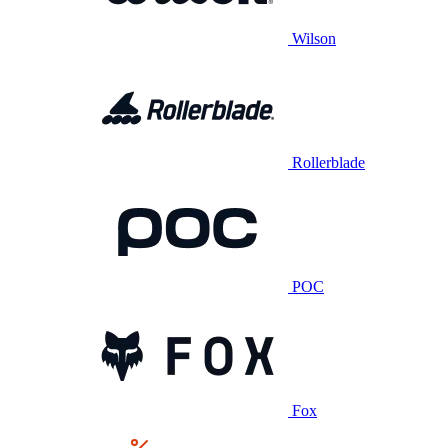
Wilson
Rollerblade
POC
Fox