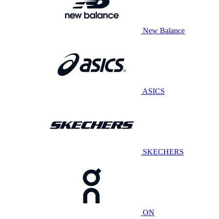
New Balance
ASICS
SKECHERS
ON