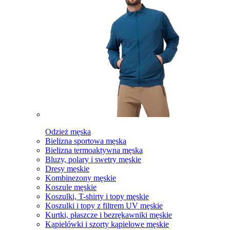
Odzież męska
Bielizna sportowa męska
Bielizna termoaktywna męska
Bluzy, polary i swetry męskie
Dresy męskie
Kombinezony męskie
Koszule męskie
Koszulki, T-shirty i topy męskie
Koszulki i topy z filtrem UV męskie
Kurtki, płaszcze i bezrękawniki męskie
Kąpielówki i szorty kąpielowe męskie