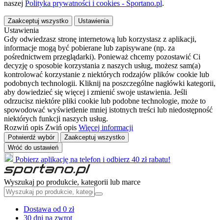
naszej
Polityka prywatności i cookies - Sportano.pl
.
Zaakceptuj wszystko
Ustawienia
Ustawienia
Gdy odwiedzasz stronę internetową lub korzystasz z aplikacji,
informacje mogą być pobierane lub zapisywane (np. za
pośrednictwem przeglądarki). Ponieważ chcemy pozostawić Ci
decyzję o sposobie korzystania z naszych usług, możesz sam(a)
kontrolować korzystanie z niektórych rodzajów plików cookie lub
podobnych technologii. Kliknij na poszczególne nagłówki kategorii,
aby dowiedzieć się więcej i zmienić swoje ustawienia. Jeśli
odrzucisz niektóre pliki cookie lub podobne technologie, może to
spowodować wyświetlenie mniej istotnych treści lub niedostępność
niektórych funkcji naszych usług.
Rozwiń opis
Zwiń opis
Więcej informacji
Potwierdź wybór
Zaakceptuj wszystko
Wróć do ustawień
Pobierz aplikację na telefon i odbierz 40 zł rabatu!
Wyszukaj po produkcie, kategorii lub marce
Dostawa od 0 zł
30 dni na zwrot