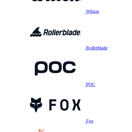
Wilson
Rollerblade
POC
Fox