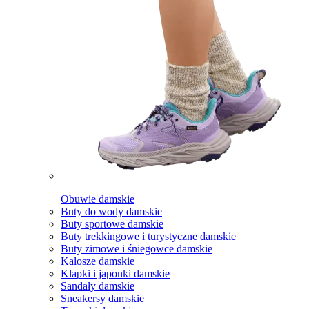
Obuwie damskie
Buty do wody damskie
Buty sportowe damskie
Buty trekkingowe i turystyczne damskie
Buty zimowe i śniegowce damskie
Kalosze damskie
Klapki i japonki damskie
Sandały damskie
Sneakersy damskie