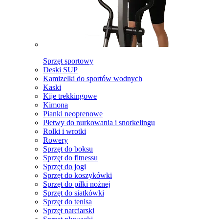
Sprzęt sportowy
Deski SUP
Kamizelki do sportów wodnych
Kaski
Kije trekkingowe
Kimona
Pianki neoprenowe
Płetwy do nurkowania i snorkelingu
Rolki i wrotki
Rowery
Sprzęt do boksu
Sprzęt do fitnessu
Sprzęt do jogi
Sprzęt do koszykówki
Sprzęt do piłki nożnej
Sprzęt do siatkówki
Sprzęt do tenisa
Sprzęt narciarski