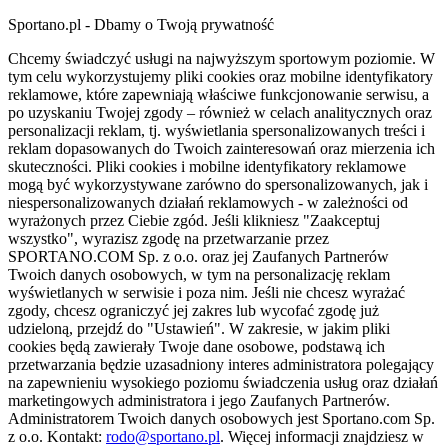
Sportano.pl - Dbamy o Twoją prywatność
Chcemy świadczyć usługi na najwyższym sportowym poziomie. W
tym celu wykorzystujemy pliki cookies oraz mobilne identyfikatory
reklamowe, które zapewniają właściwe funkcjonowanie serwisu, a
po uzyskaniu Twojej zgody – również w celach analitycznych oraz
personalizacji reklam, tj. wyświetlania spersonalizowanych treści i
reklam dopasowanych do Twoich zainteresowań oraz mierzenia ich
skuteczności. Pliki cookies i mobilne identyfikatory reklamowe
mogą być wykorzystywane zarówno do spersonalizowanych, jak i
niespersonalizowanych działań reklamowych - w zależności od
wyrażonych przez Ciebie zgód. Jeśli klikniesz "Zaakceptuj
wszystko", wyrazisz zgodę na przetwarzanie przez
SPORTANO.COM Sp. z o.o. oraz jej Zaufanych Partnerów
Twoich danych osobowych, w tym na personalizację reklam
wyświetlanych w serwisie i poza nim. Jeśli nie chcesz wyrażać
zgody, chcesz ograniczyć jej zakres lub wycofać zgodę już
udzieloną, przejdź do "Ustawień". W zakresie, w jakim pliki
cookies będą zawierały Twoje dane osobowe, podstawą ich
przetwarzania będzie uzasadniony interes administratora polegający
na zapewnieniu wysokiego poziomu świadczenia usług oraz działań
marketingowych administratora i jego Zaufanych Partnerów.
Administratorem Twoich danych osobowych jest Sportano.com Sp.
z o.o. Kontakt:
rodo@sportano.pl
. Więcej informacji znajdziesz w