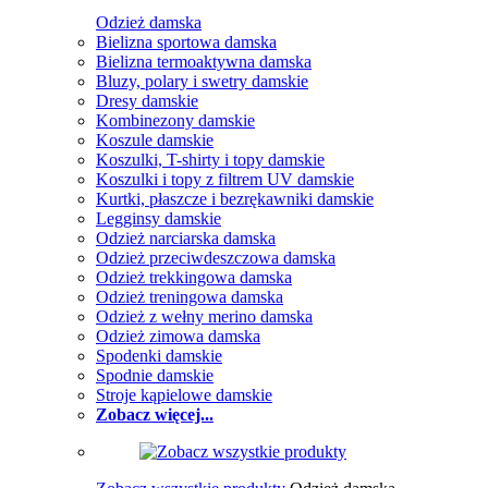
Odzież damska
Bielizna sportowa damska
Bielizna termoaktywna damska
Bluzy, polary i swetry damskie
Dresy damskie
Kombinezony damskie
Koszule damskie
Koszulki, T-shirty i topy damskie
Koszulki i topy z filtrem UV damskie
Kurtki, płaszcze i bezrękawniki damskie
Legginsy damskie
Odzież narciarska damska
Odzież przeciwdeszczowa damska
Odzież trekkingowa damska
Odzież treningowa damska
Odzież z wełny merino damska
Odzież zimowa damska
Spodenki damskie
Spodnie damskie
Stroje kąpielowe damskie
Zobacz więcej...