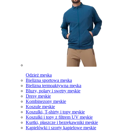
Odzież męska
Bielizna sportowa męska
Bielizna termoaktywna męska
Bluzy, polary i swetry męskie
Dresy męskie
Kombinezony męskie
Koszule męskie
Koszulki, T-shirty i topy męskie
Koszulki i topy z filtrem UV męskie
Kurtki, płaszcze i bezrękawniki męskie
Kąpielówki i szorty kąpielowe męskie