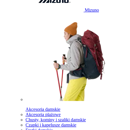
Mizuno
Akcesoria damskie
Akcesoria plażowe
Chusty, kominy i szaliki damskie
Czapki i kapelusze damskie