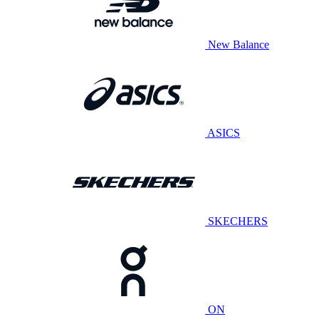
New Balance
ASICS
SKECHERS
ON