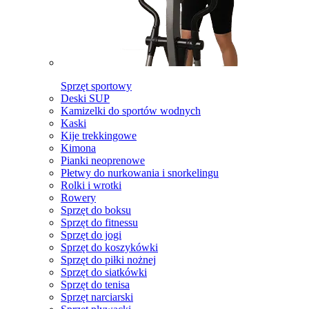
Sprzęt sportowy
Deski SUP
Kamizelki do sportów wodnych
Kaski
Kije trekkingowe
Kimona
Pianki neoprenowe
Płetwy do nurkowania i snorkelingu
Rolki i wrotki
Rowery
Sprzęt do boksu
Sprzęt do fitnessu
Sprzęt do jogi
Sprzęt do koszykówki
Sprzęt do piłki nożnej
Sprzęt do siatkówki
Sprzęt do tenisa
Sprzęt narciarski