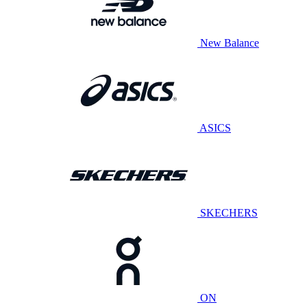
New Balance
ASICS
SKECHERS
ON