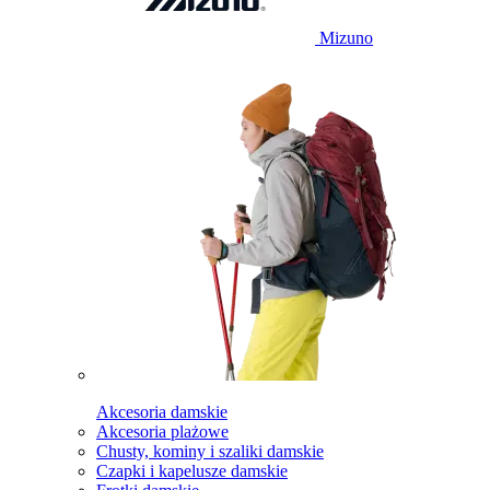
Mizuno
Akcesoria damskie
Akcesoria plażowe
Chusty, kominy i szaliki damskie
Czapki i kapelusze damskie