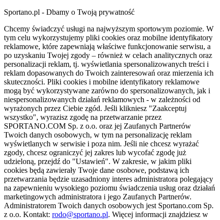
Sportano.pl - Dbamy o Twoją prywatność
Chcemy świadczyć usługi na najwyższym sportowym poziomie. W
tym celu wykorzystujemy pliki cookies oraz mobilne identyfikatory
reklamowe, które zapewniają właściwe funkcjonowanie serwisu, a
po uzyskaniu Twojej zgody – również w celach analitycznych oraz
personalizacji reklam, tj. wyświetlania spersonalizowanych treści i
reklam dopasowanych do Twoich zainteresowań oraz mierzenia ich
skuteczności. Pliki cookies i mobilne identyfikatory reklamowe
mogą być wykorzystywane zarówno do spersonalizowanych, jak i
niespersonalizowanych działań reklamowych - w zależności od
wyrażonych przez Ciebie zgód. Jeśli klikniesz "Zaakceptuj
wszystko", wyrazisz zgodę na przetwarzanie przez
SPORTANO.COM Sp. z o.o. oraz jej Zaufanych Partnerów
Twoich danych osobowych, w tym na personalizację reklam
wyświetlanych w serwisie i poza nim. Jeśli nie chcesz wyrażać
zgody, chcesz ograniczyć jej zakres lub wycofać zgodę już
udzieloną, przejdź do "Ustawień". W zakresie, w jakim pliki
cookies będą zawierały Twoje dane osobowe, podstawą ich
przetwarzania będzie uzasadniony interes administratora polegający
na zapewnieniu wysokiego poziomu świadczenia usług oraz działań
marketingowych administratora i jego Zaufanych Partnerów.
Administratorem Twoich danych osobowych jest Sportano.com Sp.
z o.o. Kontakt:
rodo@sportano.pl
. Więcej informacji znajdziesz w