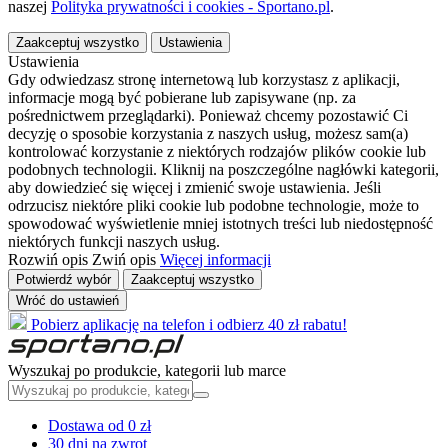
naszej
Polityka prywatności i cookies - Sportano.pl
.
Zaakceptuj wszystko
Ustawienia
Ustawienia
Gdy odwiedzasz stronę internetową lub korzystasz z aplikacji,
informacje mogą być pobierane lub zapisywane (np. za
pośrednictwem przeglądarki). Ponieważ chcemy pozostawić Ci
decyzję o sposobie korzystania z naszych usług, możesz sam(a)
kontrolować korzystanie z niektórych rodzajów plików cookie lub
podobnych technologii. Kliknij na poszczególne nagłówki kategorii,
aby dowiedzieć się więcej i zmienić swoje ustawienia. Jeśli
odrzucisz niektóre pliki cookie lub podobne technologie, może to
spowodować wyświetlenie mniej istotnych treści lub niedostępność
niektórych funkcji naszych usług.
Rozwiń opis
Zwiń opis
Więcej informacji
Potwierdź wybór
Zaakceptuj wszystko
Wróć do ustawień
Pobierz aplikację na telefon i odbierz 40 zł rabatu!
Wyszukaj po produkcie, kategorii lub marce
Dostawa od 0 zł
30 dni na zwrot