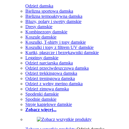
Odzież damska
Bielizna sportowa damska
Bielizna termoaktywna damska
Bluzy, polary i swetry damskie
Dresy damskie
Kombinezony damskie
Koszule damskie
Koszulki, T-shirty i topy damskie
Koszulki i topy z filtrem UV damskie
Kurtki, płaszcze i bezrękawniki damskie
Legginsy damskie
Odzież narciarska damska
Odzież przeciwdeszczowa damska
Odzież trekkingowa damska
Odzież treningowa damska
Odzież z wełny merino damska
Odzież zimowa damska
Spodenki damskie
Spodnie damskie
Stroje kąpielowe damskie
Zobacz więcej...