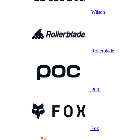
Wilson
Rollerblade
POC
Fox