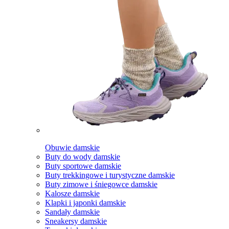
Obuwie damskie
Buty do wody damskie
Buty sportowe damskie
Buty trekkingowe i turystyczne damskie
Buty zimowe i śniegowce damskie
Kalosze damskie
Klapki i japonki damskie
Sandały damskie
Sneakersy damskie