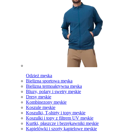
Odzież męska
Bielizna sportowa męska
Bielizna termoaktywna męska
Bluzy, polary i swetry męskie
Dresy męskie
Kombinezony męskie
Koszule męskie
Koszulki, T-shirty i topy męskie
Koszulki i topy z filtrem UV męskie
Kurtki, płaszcze i bezrękawniki męskie
Kąpielówki i szorty kąpielowe męskie