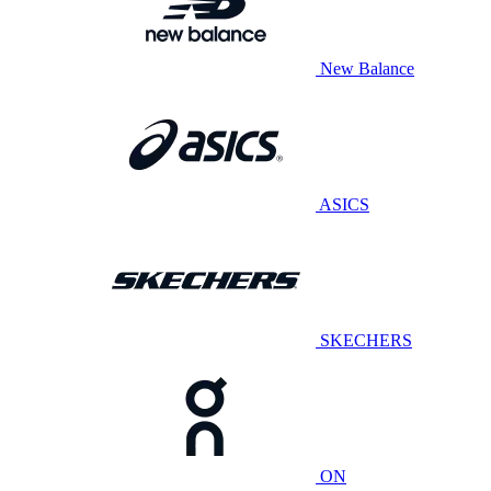
New Balance
ASICS
SKECHERS
ON