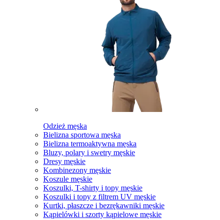
Odzież męska
Bielizna sportowa męska
Bielizna termoaktywna męska
Bluzy, polary i swetry męskie
Dresy męskie
Kombinezony męskie
Koszule męskie
Koszulki, T-shirty i topy męskie
Koszulki i topy z filtrem UV męskie
Kurtki, płaszcze i bezrękawniki męskie
Kąpielówki i szorty kąpielowe męskie