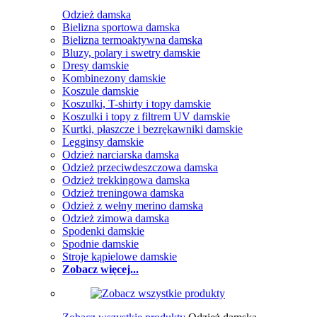
Odzież damska
Bielizna sportowa damska
Bielizna termoaktywna damska
Bluzy, polary i swetry damskie
Dresy damskie
Kombinezony damskie
Koszule damskie
Koszulki, T-shirty i topy damskie
Koszulki i topy z filtrem UV damskie
Kurtki, płaszcze i bezrękawniki damskie
Legginsy damskie
Odzież narciarska damska
Odzież przeciwdeszczowa damska
Odzież trekkingowa damska
Odzież treningowa damska
Odzież z wełny merino damska
Odzież zimowa damska
Spodenki damskie
Spodnie damskie
Stroje kąpielowe damskie
Zobacz więcej...