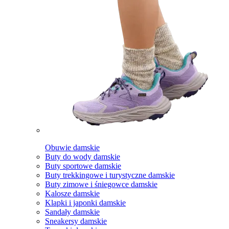
Obuwie damskie
Buty do wody damskie
Buty sportowe damskie
Buty trekkingowe i turystyczne damskie
Buty zimowe i śniegowce damskie
Kalosze damskie
Klapki i japonki damskie
Sandały damskie
Sneakersy damskie