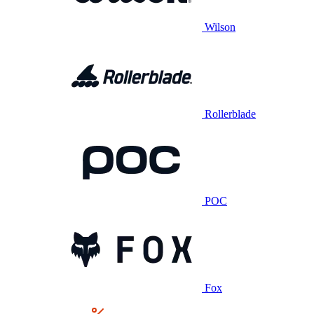
Wilson
Rollerblade
POC
Fox