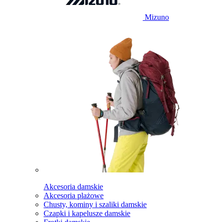
Mizuno
Akcesoria damskie
Akcesoria plażowe
Chusty, kominy i szaliki damskie
Czapki i kapelusze damskie