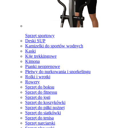
Sprzęt sportowy
Deski SUP
Kamizelki do sportów wodnych
Kaski
Kije trekkingowe
Kimona
Pianki neoprenowe
Płetwy do nurkowania i snorkelingu
Rolki i wrotki
Rowery
Sprzęt do boksu
Sprzęt do fitnessu
Sprzęt do jogi
Sprzęt do koszykówki
Sprzęt do piłki nożnej
Sprzęt do siatkówki
Sprzęt do tenisa
Sprzęt narciarski