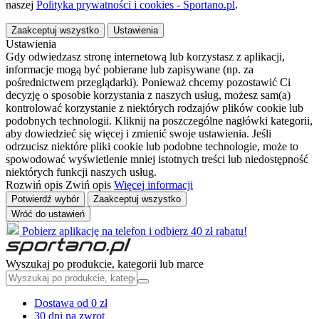
naszej
Polityka prywatności i cookies - Sportano.pl
.
Zaakceptuj wszystko
Ustawienia
Ustawienia
Gdy odwiedzasz stronę internetową lub korzystasz z aplikacji,
informacje mogą być pobierane lub zapisywane (np. za
pośrednictwem przeglądarki). Ponieważ chcemy pozostawić Ci
decyzję o sposobie korzystania z naszych usług, możesz sam(a)
kontrolować korzystanie z niektórych rodzajów plików cookie lub
podobnych technologii. Kliknij na poszczególne nagłówki kategorii,
aby dowiedzieć się więcej i zmienić swoje ustawienia. Jeśli
odrzucisz niektóre pliki cookie lub podobne technologie, może to
spowodować wyświetlenie mniej istotnych treści lub niedostępność
niektórych funkcji naszych usług.
Rozwiń opis
Zwiń opis
Więcej informacji
Potwierdź wybór
Zaakceptuj wszystko
Wróć do ustawień
Pobierz aplikację na telefon i odbierz 40 zł rabatu!
Wyszukaj po produkcie, kategorii lub marce
Dostawa od 0 zł
30 dni na zwrot