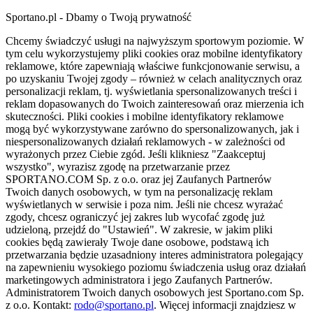
Sportano.pl - Dbamy o Twoją prywatność
Chcemy świadczyć usługi na najwyższym sportowym poziomie. W
tym celu wykorzystujemy pliki cookies oraz mobilne identyfikatory
reklamowe, które zapewniają właściwe funkcjonowanie serwisu, a
po uzyskaniu Twojej zgody – również w celach analitycznych oraz
personalizacji reklam, tj. wyświetlania spersonalizowanych treści i
reklam dopasowanych do Twoich zainteresowań oraz mierzenia ich
skuteczności. Pliki cookies i mobilne identyfikatory reklamowe
mogą być wykorzystywane zarówno do spersonalizowanych, jak i
niespersonalizowanych działań reklamowych - w zależności od
wyrażonych przez Ciebie zgód. Jeśli klikniesz "Zaakceptuj
wszystko", wyrazisz zgodę na przetwarzanie przez
SPORTANO.COM Sp. z o.o. oraz jej Zaufanych Partnerów
Twoich danych osobowych, w tym na personalizację reklam
wyświetlanych w serwisie i poza nim. Jeśli nie chcesz wyrażać
zgody, chcesz ograniczyć jej zakres lub wycofać zgodę już
udzieloną, przejdź do "Ustawień". W zakresie, w jakim pliki
cookies będą zawierały Twoje dane osobowe, podstawą ich
przetwarzania będzie uzasadniony interes administratora polegający
na zapewnieniu wysokiego poziomu świadczenia usług oraz działań
marketingowych administratora i jego Zaufanych Partnerów.
Administratorem Twoich danych osobowych jest Sportano.com Sp.
z o.o. Kontakt:
rodo@sportano.pl
. Więcej informacji znajdziesz w