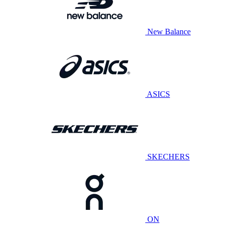
New Balance
ASICS
SKECHERS
ON