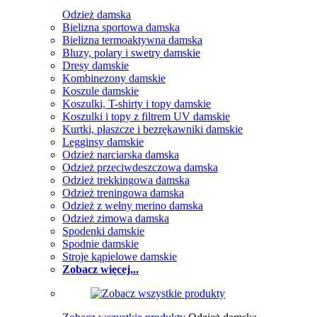
Odzież damska
Bielizna sportowa damska
Bielizna termoaktywna damska
Bluzy, polary i swetry damskie
Dresy damskie
Kombinezony damskie
Koszule damskie
Koszulki, T-shirty i topy damskie
Koszulki i topy z filtrem UV damskie
Kurtki, płaszcze i bezrękawniki damskie
Legginsy damskie
Odzież narciarska damska
Odzież przeciwdeszczowa damska
Odzież trekkingowa damska
Odzież treningowa damska
Odzież z wełny merino damska
Odzież zimowa damska
Spodenki damskie
Spodnie damskie
Stroje kąpielowe damskie
Zobacz więcej...