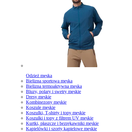
Odzież męska
Bielizna sportowa męska
Bielizna termoaktywna męska
Bluzy, polary i swetry męskie
Dresy męskie
Kombinezony męskie
Koszule męskie
Koszulki, T-shirty i topy męskie
Koszulki i topy z filtrem UV męskie
Kurtki, płaszcze i bezrękawniki męskie
Kąpielówki i szorty kąpielowe męskie