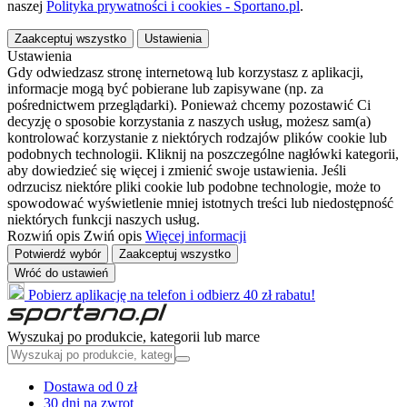
naszej
Polityka prywatności i cookies - Sportano.pl
.
Zaakceptuj wszystko
Ustawienia
Ustawienia
Gdy odwiedzasz stronę internetową lub korzystasz z aplikacji,
informacje mogą być pobierane lub zapisywane (np. za
pośrednictwem przeglądarki). Ponieważ chcemy pozostawić Ci
decyzję o sposobie korzystania z naszych usług, możesz sam(a)
kontrolować korzystanie z niektórych rodzajów plików cookie lub
podobnych technologii. Kliknij na poszczególne nagłówki kategorii,
aby dowiedzieć się więcej i zmienić swoje ustawienia. Jeśli
odrzucisz niektóre pliki cookie lub podobne technologie, może to
spowodować wyświetlenie mniej istotnych treści lub niedostępność
niektórych funkcji naszych usług.
Rozwiń opis
Zwiń opis
Więcej informacji
Potwierdź wybór
Zaakceptuj wszystko
Wróć do ustawień
Pobierz aplikację na telefon i odbierz 40 zł rabatu!
Wyszukaj po produkcie, kategorii lub marce
Dostawa od 0 zł
30 dni na zwrot