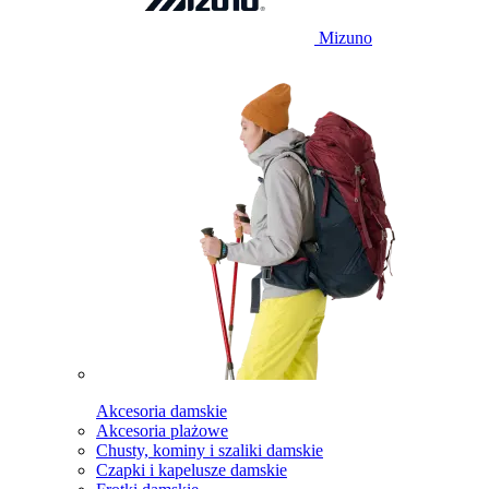
Mizuno
Akcesoria damskie
Akcesoria plażowe
Chusty, kominy i szaliki damskie
Czapki i kapelusze damskie