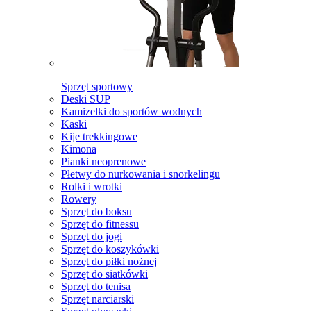
Sprzęt sportowy
Deski SUP
Kamizelki do sportów wodnych
Kaski
Kije trekkingowe
Kimona
Pianki neoprenowe
Płetwy do nurkowania i snorkelingu
Rolki i wrotki
Rowery
Sprzęt do boksu
Sprzęt do fitnessu
Sprzęt do jogi
Sprzęt do koszykówki
Sprzęt do piłki nożnej
Sprzęt do siatkówki
Sprzęt do tenisa
Sprzęt narciarski