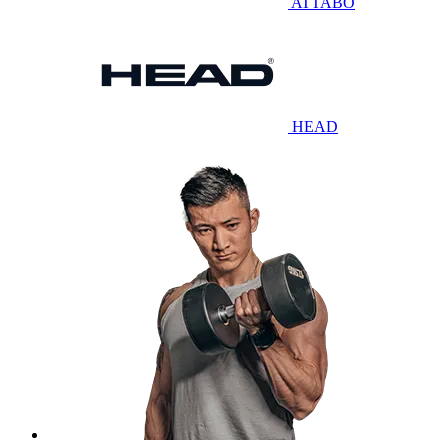
ATTABO
HEAD