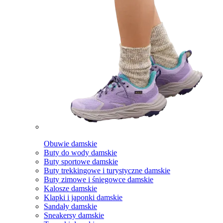
Obuwie damskie
Buty do wody damskie
Buty sportowe damskie
Buty trekkingowe i turystyczne damskie
Buty zimowe i śniegowce damskie
Kalosze damskie
Klapki i japonki damskie
Sandały damskie
Sneakersy damskie