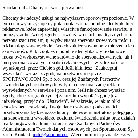
Sportano.pl - Dbamy o Twoją prywatność
Chcemy świadczyć usługi na najwyższym sportowym poziomie. W
tym celu wykorzystujemy pliki cookies oraz mobilne identyfikatory
reklamowe, które zapewniają właściwe funkcjonowanie serwisu, a
po uzyskaniu Twojej zgody – również w celach analitycznych oraz
personalizacji reklam, tj. wyświetlania spersonalizowanych treści i
reklam dopasowanych do Twoich zainteresowań oraz mierzenia ich
skuteczności. Pliki cookies i mobilne identyfikatory reklamowe
mogą być wykorzystywane zarówno do spersonalizowanych, jak i
niespersonalizowanych działań reklamowych - w zależności od
wyrażonych przez Ciebie zgód. Jeśli klikniesz "Zaakceptuj
wszystko", wyrazisz zgodę na przetwarzanie przez
SPORTANO.COM Sp. z o.o. oraz jej Zaufanych Partnerów
Twoich danych osobowych, w tym na personalizację reklam
wyświetlanych w serwisie i poza nim. Jeśli nie chcesz wyrażać
zgody, chcesz ograniczyć jej zakres lub wycofać zgodę już
udzieloną, przejdź do "Ustawień". W zakresie, w jakim pliki
cookies będą zawierały Twoje dane osobowe, podstawą ich
przetwarzania będzie uzasadniony interes administratora polegający
na zapewnieniu wysokiego poziomu świadczenia usług oraz działań
marketingowych administratora i jego Zaufanych Partnerów.
Administratorem Twoich danych osobowych jest Sportano.com Sp.
z o.o. Kontakt:
rodo@sportano.pl
. Więcej informacji znajdziesz w