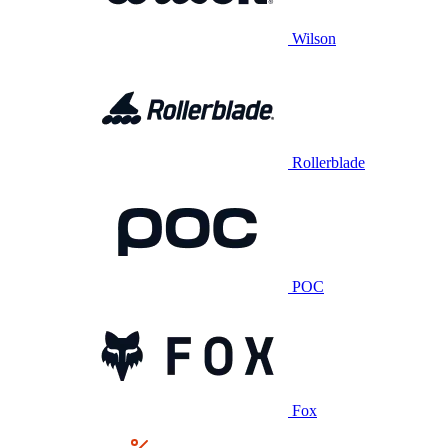
Wilson
Rollerblade
POC
Fox