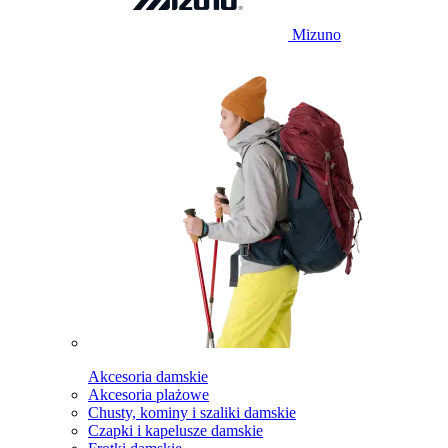
Mizuno
Akcesoria damskie
Akcesoria plażowe
Chusty, kominy i szaliki damskie
Czapki i kapelusze damskie