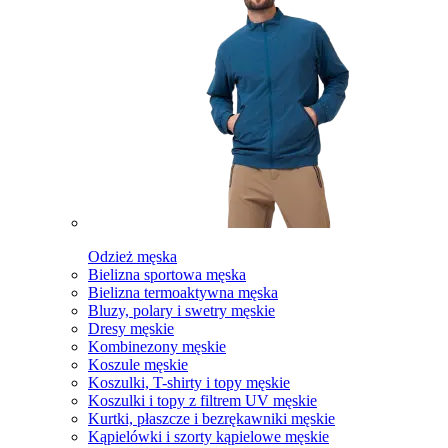
Odzież męska
Bielizna sportowa męska
Bielizna termoaktywna męska
Bluzy, polary i swetry męskie
Dresy męskie
Kombinezony męskie
Koszule męskie
Koszulki, T-shirty i topy męskie
Koszulki i topy z filtrem UV męskie
Kurtki, płaszcze i bezrękawniki męskie
Kąpielówki i szorty kąpielowe męskie