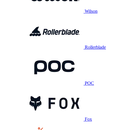
Wilson
Rollerblade
POC
Fox