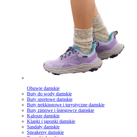
Obuwie damskie
Buty do wody damskie
Buty sportowe damskie
Buty trekkingowe i turystyczne damskie
Buty zimowe i śniegowce damskie
Kalosze damskie
Klapki i japonki damskie
Sandały damskie
Sneakersy damskie