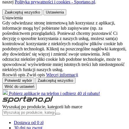
naszej
Polityka prywatności i cookies - Sportano.pl
.
Zaakceptuj wszystko
Ustawienia
Ustawienia
Gdy odwiedzasz stronę internetową lub korzystasz z aplikacji,
informacje mogą być pobierane lub zapisywane (np. za
pośrednictwem przeglądarki). Ponieważ chcemy pozostawić Ci
decyzję o sposobie korzystania z naszych usług, możesz sam(a)
kontrolować korzystanie z niektórych rodzajów plików cookie lub
podobnych technologii. Kliknij na poszczególne nagłówki kategorii,
aby dowiedzieć się więcej i zmienić swoje ustawienia. Jeśli
odrzucisz niektóre pliki cookie lub podobne technologie, może to
spowodować wyświetlenie mniej istotnych treści lub niedostępność
niektórych funkcji naszych usług.
Rozwiń opis
Zwiń opis
Więcej informacji
Potwierdź wybór
Zaakceptuj wszystko
Wróć do ustawień
Pobierz aplikację na telefon i odbierz 40 zł rabatu!
Wyszukaj po produkcie, kategorii lub marce
Dostawa od 0 zł
30 dni na zwrot