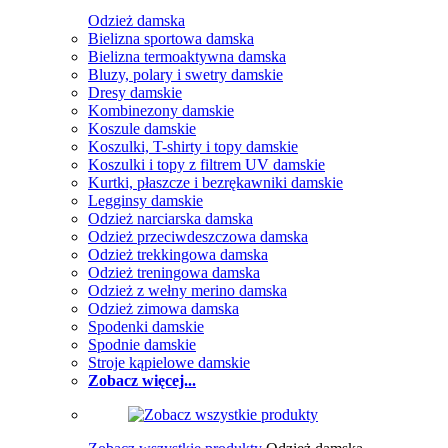
Odzież damska
Bielizna sportowa damska
Bielizna termoaktywna damska
Bluzy, polary i swetry damskie
Dresy damskie
Kombinezony damskie
Koszule damskie
Koszulki, T-shirty i topy damskie
Koszulki i topy z filtrem UV damskie
Kurtki, płaszcze i bezrękawniki damskie
Legginsy damskie
Odzież narciarska damska
Odzież przeciwdeszczowa damska
Odzież trekkingowa damska
Odzież treningowa damska
Odzież z wełny merino damska
Odzież zimowa damska
Spodenki damskie
Spodnie damskie
Stroje kąpielowe damskie
Zobacz więcej...