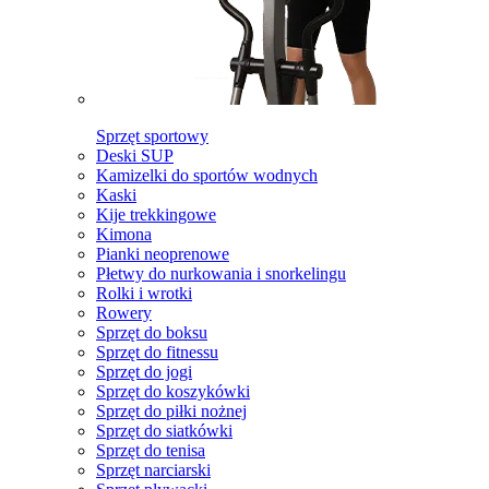
Sprzęt sportowy
Deski SUP
Kamizelki do sportów wodnych
Kaski
Kije trekkingowe
Kimona
Pianki neoprenowe
Płetwy do nurkowania i snorkelingu
Rolki i wrotki
Rowery
Sprzęt do boksu
Sprzęt do fitnessu
Sprzęt do jogi
Sprzęt do koszykówki
Sprzęt do piłki nożnej
Sprzęt do siatkówki
Sprzęt do tenisa
Sprzęt narciarski