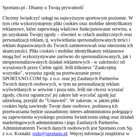
Sportano.pl - Dbamy o Twoją prywatność
Chcemy świadczyć usługi na najwyższym sportowym poziomie. W
tym celu wykorzystujemy pliki cookies oraz mobilne identyfikatory
reklamowe, które zapewniają właściwe funkcjonowanie serwisu, a
po uzyskaniu Twojej zgody – również w celach analitycznych oraz
personalizacji reklam, tj. wyświetlania spersonalizowanych treści i
reklam dopasowanych do Twoich zainteresowań oraz mierzenia ich
skuteczności. Pliki cookies i mobilne identyfikatory reklamowe
mogą być wykorzystywane zarówno do spersonalizowanych, jak i
niespersonalizowanych działań reklamowych - w zależności od
wyrażonych przez Ciebie zgód. Jeśli klikniesz "Zaakceptuj
wszystko", wyrazisz zgodę na przetwarzanie przez
SPORTANO.COM Sp. z o.o. oraz jej Zaufanych Partnerów
Twoich danych osobowych, w tym na personalizację reklam
wyświetlanych w serwisie i poza nim. Jeśli nie chcesz wyrażać
zgody, chcesz ograniczyć jej zakres lub wycofać zgodę już
udzieloną, przejdź do "Ustawień". W zakresie, w jakim pliki
cookies będą zawierały Twoje dane osobowe, podstawą ich
przetwarzania będzie uzasadniony interes administratora polegający
na zapewnieniu wysokiego poziomu świadczenia usług oraz działań
marketingowych administratora i jego Zaufanych Partnerów.
Administratorem Twoich danych osobowych jest Sportano.com Sp.
z o.o. Kontakt:
rodo@sportano.pl
. Więcej informacji znajdziesz w