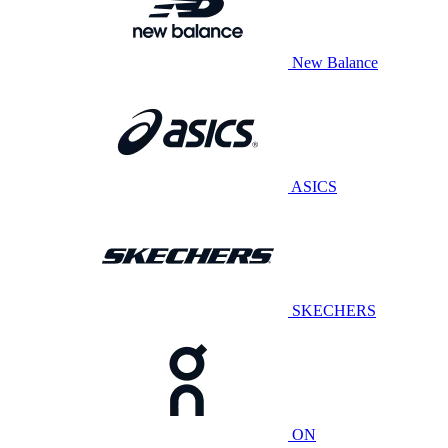
New Balance
ASICS
SKECHERS
ON