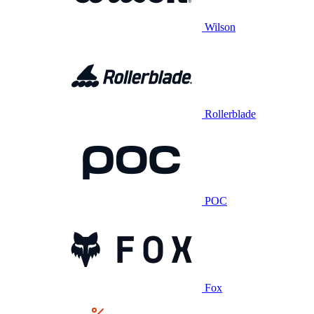
Wilson
Rollerblade
POC
Fox