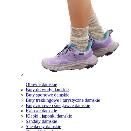
Obuwie damskie
Buty do wody damskie
Buty sportowe damskie
Buty trekkingowe i turystyczne damskie
Buty zimowe i śniegowce damskie
Kalosze damskie
Klapki i japonki damskie
Sandały damskie
Sneakersy damskie