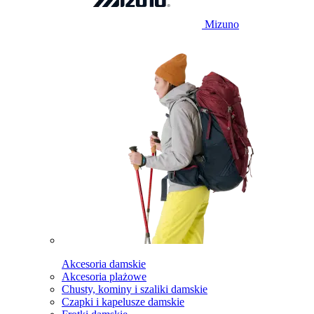
Mizuno
Akcesoria damskie
Akcesoria plażowe
Chusty, kominy i szaliki damskie
Czapki i kapelusze damskie