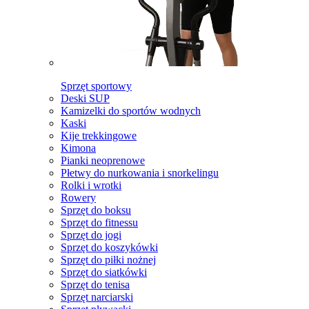
Sprzęt sportowy
Deski SUP
Kamizelki do sportów wodnych
Kaski
Kije trekkingowe
Kimona
Pianki neoprenowe
Płetwy do nurkowania i snorkelingu
Rolki i wrotki
Rowery
Sprzęt do boksu
Sprzęt do fitnessu
Sprzęt do jogi
Sprzęt do koszykówki
Sprzęt do piłki nożnej
Sprzęt do siatkówki
Sprzęt do tenisa
Sprzęt narciarski