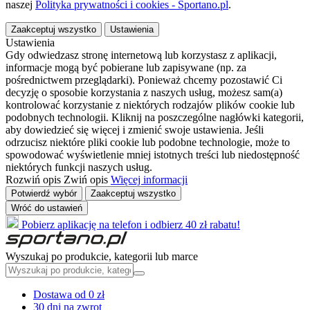
naszej
Polityka prywatności i cookies - Sportano.pl
.
Zaakceptuj wszystko
Ustawienia
Ustawienia
Gdy odwiedzasz stronę internetową lub korzystasz z aplikacji,
informacje mogą być pobierane lub zapisywane (np. za
pośrednictwem przeglądarki). Ponieważ chcemy pozostawić Ci
decyzję o sposobie korzystania z naszych usług, możesz sam(a)
kontrolować korzystanie z niektórych rodzajów plików cookie lub
podobnych technologii. Kliknij na poszczególne nagłówki kategorii,
aby dowiedzieć się więcej i zmienić swoje ustawienia. Jeśli
odrzucisz niektóre pliki cookie lub podobne technologie, może to
spowodować wyświetlenie mniej istotnych treści lub niedostępność
niektórych funkcji naszych usług.
Rozwiń opis
Zwiń opis
Więcej informacji
Potwierdź wybór
Zaakceptuj wszystko
Wróć do ustawień
Pobierz aplikację na telefon i odbierz 40 zł rabatu!
Wyszukaj po produkcie, kategorii lub marce
Dostawa od 0 zł
30 dni na zwrot