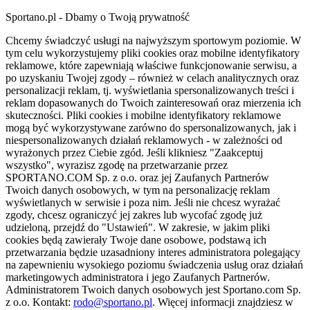
Sportano.pl - Dbamy o Twoją prywatność
Chcemy świadczyć usługi na najwyższym sportowym poziomie. W
tym celu wykorzystujemy pliki cookies oraz mobilne identyfikatory
reklamowe, które zapewniają właściwe funkcjonowanie serwisu, a
po uzyskaniu Twojej zgody – również w celach analitycznych oraz
personalizacji reklam, tj. wyświetlania spersonalizowanych treści i
reklam dopasowanych do Twoich zainteresowań oraz mierzenia ich
skuteczności. Pliki cookies i mobilne identyfikatory reklamowe
mogą być wykorzystywane zarówno do spersonalizowanych, jak i
niespersonalizowanych działań reklamowych - w zależności od
wyrażonych przez Ciebie zgód. Jeśli klikniesz "Zaakceptuj
wszystko", wyrazisz zgodę na przetwarzanie przez
SPORTANO.COM Sp. z o.o. oraz jej Zaufanych Partnerów
Twoich danych osobowych, w tym na personalizację reklam
wyświetlanych w serwisie i poza nim. Jeśli nie chcesz wyrażać
zgody, chcesz ograniczyć jej zakres lub wycofać zgodę już
udzieloną, przejdź do "Ustawień". W zakresie, w jakim pliki
cookies będą zawierały Twoje dane osobowe, podstawą ich
przetwarzania będzie uzasadniony interes administratora polegający
na zapewnieniu wysokiego poziomu świadczenia usług oraz działań
marketingowych administratora i jego Zaufanych Partnerów.
Administratorem Twoich danych osobowych jest Sportano.com Sp.
z o.o. Kontakt:
rodo@sportano.pl
. Więcej informacji znajdziesz w