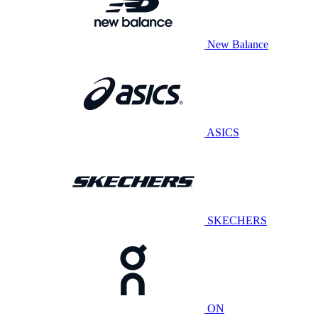
New Balance
ASICS
SKECHERS
ON