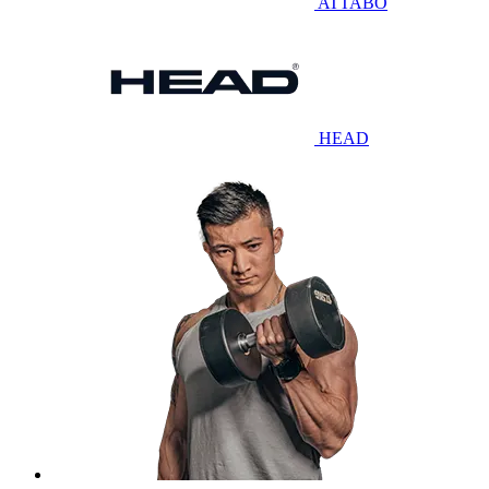
ATTABO
HEAD