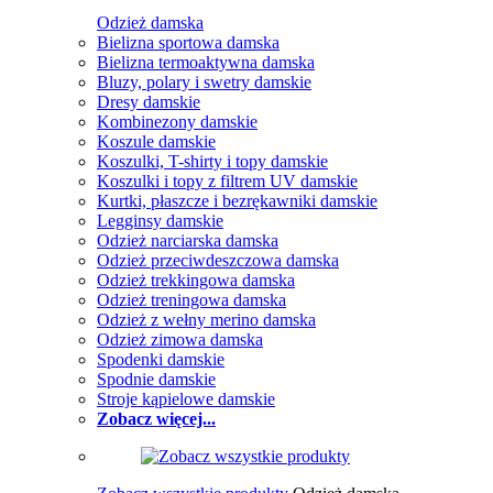
Odzież damska
Bielizna sportowa damska
Bielizna termoaktywna damska
Bluzy, polary i swetry damskie
Dresy damskie
Kombinezony damskie
Koszule damskie
Koszulki, T-shirty i topy damskie
Koszulki i topy z filtrem UV damskie
Kurtki, płaszcze i bezrękawniki damskie
Legginsy damskie
Odzież narciarska damska
Odzież przeciwdeszczowa damska
Odzież trekkingowa damska
Odzież treningowa damska
Odzież z wełny merino damska
Odzież zimowa damska
Spodenki damskie
Spodnie damskie
Stroje kąpielowe damskie
Zobacz więcej...