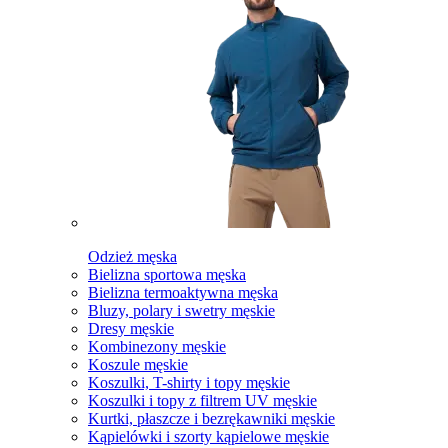
Odzież męska
Bielizna sportowa męska
Bielizna termoaktywna męska
Bluzy, polary i swetry męskie
Dresy męskie
Kombinezony męskie
Koszule męskie
Koszulki, T-shirty i topy męskie
Koszulki i topy z filtrem UV męskie
Kurtki, płaszcze i bezrękawniki męskie
Kąpielówki i szorty kąpielowe męskie