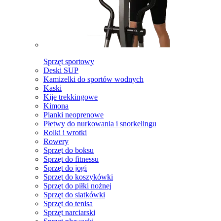
Sprzęt sportowy
Deski SUP
Kamizelki do sportów wodnych
Kaski
Kije trekkingowe
Kimona
Pianki neoprenowe
Płetwy do nurkowania i snorkelingu
Rolki i wrotki
Rowery
Sprzęt do boksu
Sprzęt do fitnessu
Sprzęt do jogi
Sprzęt do koszykówki
Sprzęt do piłki nożnej
Sprzęt do siatkówki
Sprzęt do tenisa
Sprzęt narciarski