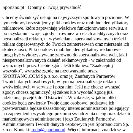
Sportano.pl - Dbamy o Twoją prywatność
Chcemy świadczyć usługi na najwyższym sportowym poziomie. W
tym celu wykorzystujemy pliki cookies oraz mobilne identyfikatory
reklamowe, które zapewniają właściwe funkcjonowanie serwisu, a
po uzyskaniu Twojej zgody – również w celach analitycznych oraz
personalizacji reklam, tj. wyświetlania spersonalizowanych treści i
reklam dopasowanych do Twoich zainteresowań oraz mierzenia ich
skuteczności. Pliki cookies i mobilne identyfikatory reklamowe
mogą być wykorzystywane zarówno do spersonalizowanych, jak i
niespersonalizowanych działań reklamowych - w zależności od
wyrażonych przez Ciebie zgód. Jeśli klikniesz "Zaakceptuj
wszystko", wyrazisz zgodę na przetwarzanie przez
SPORTANO.COM Sp. z o.o. oraz jej Zaufanych Partnerów
Twoich danych osobowych, w tym na personalizację reklam
wyświetlanych w serwisie i poza nim. Jeśli nie chcesz wyrażać
zgody, chcesz ograniczyć jej zakres lub wycofać zgodę już
udzieloną, przejdź do "Ustawień". W zakresie, w jakim pliki
cookies będą zawierały Twoje dane osobowe, podstawą ich
przetwarzania będzie uzasadniony interes administratora polegający
na zapewnieniu wysokiego poziomu świadczenia usług oraz działań
marketingowych administratora i jego Zaufanych Partnerów.
Administratorem Twoich danych osobowych jest Sportano.com Sp.
z o.o. Kontakt:
rodo@sportano.pl
. Więcej informacji znajdziesz w