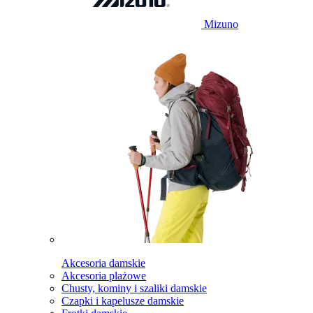
Mizuno
Akcesoria damskie
Akcesoria plażowe
Chusty, kominy i szaliki damskie
Czapki i kapelusze damskie