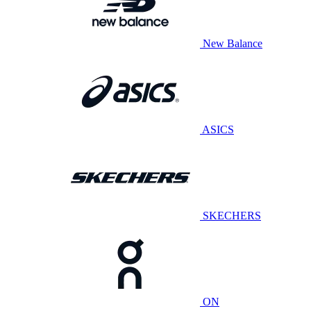
New Balance
ASICS
SKECHERS
ON