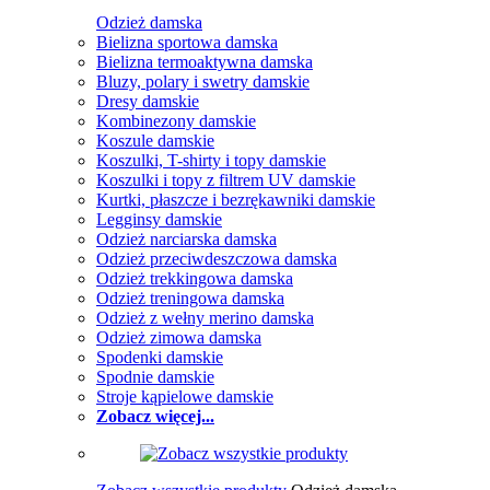
Odzież damska
Bielizna sportowa damska
Bielizna termoaktywna damska
Bluzy, polary i swetry damskie
Dresy damskie
Kombinezony damskie
Koszule damskie
Koszulki, T-shirty i topy damskie
Koszulki i topy z filtrem UV damskie
Kurtki, płaszcze i bezrękawniki damskie
Legginsy damskie
Odzież narciarska damska
Odzież przeciwdeszczowa damska
Odzież trekkingowa damska
Odzież treningowa damska
Odzież z wełny merino damska
Odzież zimowa damska
Spodenki damskie
Spodnie damskie
Stroje kąpielowe damskie
Zobacz więcej...