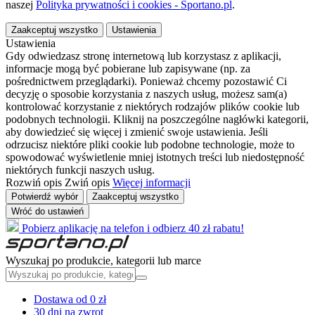
naszej
Polityka prywatności i cookies - Sportano.pl
.
Zaakceptuj wszystko
Ustawienia
Ustawienia
Gdy odwiedzasz stronę internetową lub korzystasz z aplikacji,
informacje mogą być pobierane lub zapisywane (np. za
pośrednictwem przeglądarki). Ponieważ chcemy pozostawić Ci
decyzję o sposobie korzystania z naszych usług, możesz sam(a)
kontrolować korzystanie z niektórych rodzajów plików cookie lub
podobnych technologii. Kliknij na poszczególne nagłówki kategorii,
aby dowiedzieć się więcej i zmienić swoje ustawienia. Jeśli
odrzucisz niektóre pliki cookie lub podobne technologie, może to
spowodować wyświetlenie mniej istotnych treści lub niedostępność
niektórych funkcji naszych usług.
Rozwiń opis
Zwiń opis
Więcej informacji
Potwierdź wybór
Zaakceptuj wszystko
Wróć do ustawień
Pobierz aplikację na telefon i odbierz 40 zł rabatu!
Wyszukaj po produkcie, kategorii lub marce
Dostawa od 0 zł
30 dni na zwrot