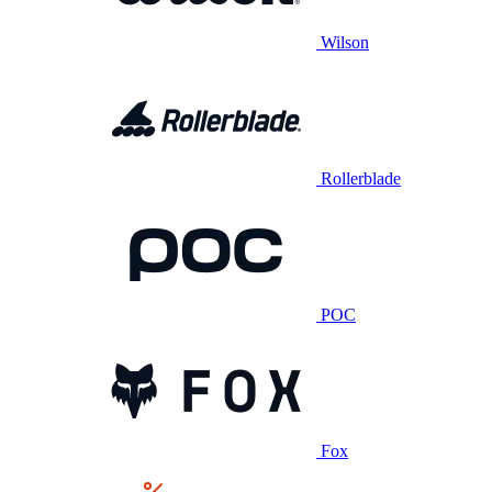
Wilson
Rollerblade
POC
Fox