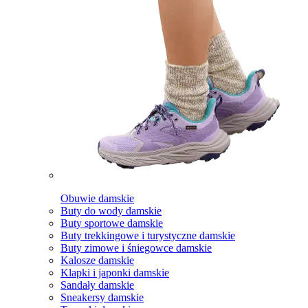
Obuwie damskie
Buty do wody damskie
Buty sportowe damskie
Buty trekkingowe i turystyczne damskie
Buty zimowe i śniegowce damskie
Kalosze damskie
Klapki i japonki damskie
Sandały damskie
Sneakersy damskie