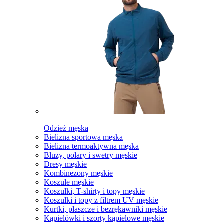
Odzież męska
Bielizna sportowa męska
Bielizna termoaktywna męska
Bluzy, polary i swetry męskie
Dresy męskie
Kombinezony męskie
Koszule męskie
Koszulki, T-shirty i topy męskie
Koszulki i topy z filtrem UV męskie
Kurtki, płaszcze i bezrękawniki męskie
Kąpielówki i szorty kąpielowe męskie