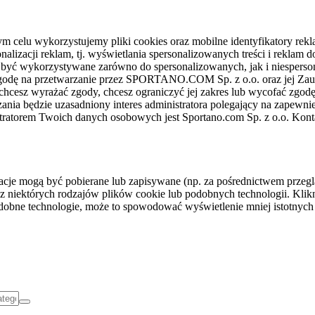
celu wykorzystujemy pliki cookies oraz mobilne identyfikatory rekl
nalizacji reklam, tj. wyświetlania spersonalizowanych treści i reklam
gą być wykorzystywane zarówno do spersonalizowanych, jak i niesper
sz zgodę na przetwarzanie przez SPORTANO.COM Sp. z o.o. oraz jej 
 chcesz wyrażać zgody, chcesz ograniczyć jej zakres lub wycofać zgodę
ania będzie uzasadniony interes administratora polegający na zapewni
stratorem Twoich danych osobowych jest Sportano.com Sp. z o.o. Kont
rmacje mogą być pobierane lub zapisywane (np. za pośrednictwem przeg
z niektórych rodzajów plików cookie lub podobnych technologii. Klikni
podobne technologie, może to spowodować wyświetlenie mniej istotnych 