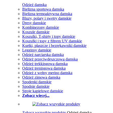
Odzież damska
Bielizna sportowa damska
Bielizna termoaktywna damska
Bluzy, polary i swetry damskie
Dresy damskie
Kombinezony damskie
Koszule damskie
Koszulki, T-shirty i topy damskie
Koszulki i topy z filtrem UV damskie
Kurtki, płaszcze i bezrękawniki damskie
Legginsy damskie
Odzież narciarska damska
Odzież przeciwdeszczowa damska
Odzież trekkingowa damska
Odzież treningowa damska
Odzież z wełny merino damska
Odzież zimowa damska
Spodenki damskie
Spodnie damskie
Stroje kąpielowe damskie
Zobacz więcej...
Zobacz wszystkie produkty
Odzież damska