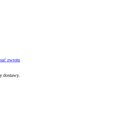
nać zwrotu
dy dostawy.