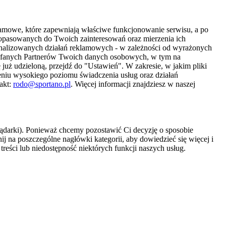
amowe, które zapewniają właściwe funkcjonowanie serwisu, a po
 dopasowanych do Twoich zainteresowań oraz mierzenia ich
sonalizowanych działań reklamowych - w zależności od wyrażonych
Zaufanych Partnerów Twoich danych osobowych, w tym na
 już udzieloną, przejdź do "Ustawień". W zakresie, w jakim pliki
eniu wysokiego poziomu świadczenia usług oraz działań
akt:
rodo@sportano.pl
. Więcej informacji znajdziesz w naszej
lądarki). Ponieważ chcemy pozostawić Ci decyzję o sposobie
j na poszczególne nagłówki kategorii, aby dowiedzieć się więcej i
treści lub niedostępność niektórych funkcji naszych usług.