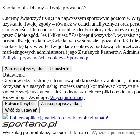
Sportano.pl - Dbamy o Twoją prywatność
Chcemy świadczyć usługi na najwyższym sportowym poziomie. W tym 
uzyskaniu Twojej zgody – również w celach analitycznych oraz perso
skuteczności. Pliki cookies i mobilne identyfikatory reklamowe mo
przez Ciebie zgód. Jeśli klikniesz "Zaakceptuj wszystko", wyrazi
personalizację reklam wyświetlanych w serwisie i poza nim. Jeśli nie
cookies będą zawierały Twoje dane osobowe, podstawą ich przetwarz
marketingowych administratora i jego Zaufanych Partnerów. Admini
Polityka prywatności i cookies - Sportano.pl
.
Zaakceptuj wszystko
Ustawienia
Ustawienia
Gdy odwiedzasz stronę internetową lub korzystasz z aplikacji, info
korzystania z naszych usług, możesz sam(a) kontrolować korzystanie 
zmienić swoje ustawienia. Jeśli odrzucisz niektóre pliki cookie lub 
Rozwiń opis
Zwiń opis
Więcej informacji
Potwierdź wybór
Zaakceptuj wszystko
Wróć do ustawień
Pobierz aplikację na telefon i odbierz 40 zł rabatu!
Wyszukaj po produkcie, kategorii lub marce