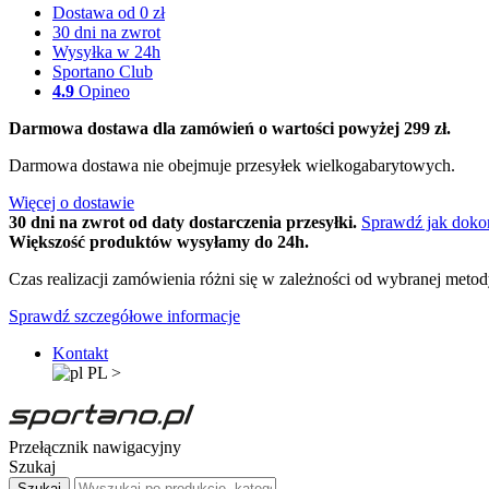
Dostawa od 0 zł
30 dni na zwrot
Wysyłka w 24h
Sportano Club
4.9
Opineo
Darmowa dostawa dla zamówień o wartości powyżej 299 zł.
Darmowa dostawa nie obejmuje przesyłek wielkogabarytowych.
Więcej o dostawie
30 dni na zwrot od daty dostarczenia przesyłki.
Sprawdź jak doko
Większość produktów wysyłamy do 24h.
Czas realizacji zamówienia różni się w zależności od wybranej meto
Sprawdź szczegółowe informacje
Kontakt
PL
>
Przełącznik nawigacyjny
Szukaj
Szukaj