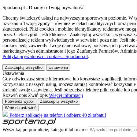
Sportano.pl - Dbamy o Twoją prywatność
Chcemy świadczyć usługi na najwyższym sportowym poziomie. W tym 
uzyskaniu Twojej zgody – również w celach analitycznych oraz perso
skuteczności. Pliki cookies i mobilne identyfikatory reklamowe mo
przez Ciebie zgód. Jeśli klikniesz "Zaakceptuj wszystko", wyrazi
personalizację reklam wyświetlanych w serwisie i poza nim. Jeśli nie
cookies będą zawierały Twoje dane osobowe, podstawą ich przetwarz
marketingowych administratora i jego Zaufanych Partnerów. Admini
Polityka prywatności i cookies - Sportano.pl
.
Zaakceptuj wszystko
Ustawienia
Ustawienia
Gdy odwiedzasz stronę internetową lub korzystasz z aplikacji, info
korzystania z naszych usług, możesz sam(a) kontrolować korzystanie 
zmienić swoje ustawienia. Jeśli odrzucisz niektóre pliki cookie lub 
Rozwiń opis
Zwiń opis
Więcej informacji
Potwierdź wybór
Zaakceptuj wszystko
Wróć do ustawień
Pobierz aplikację na telefon i odbierz 40 zł rabatu!
Wyszukaj po produkcie, kategorii lub marce