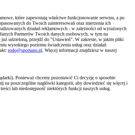
amowe, które zapewniają właściwe funkcjonowanie serwisu, a po
 dopasowanych do Twoich zainteresowań oraz mierzenia ich
sonalizowanych działań reklamowych - w zależności od wyrażonych
Zaufanych Partnerów Twoich danych osobowych, w tym na
 już udzieloną, przejdź do "Ustawień". W zakresie, w jakim pliki
eniu wysokiego poziomu świadczenia usług oraz działań
akt:
rodo@sportano.pl
. Więcej informacji znajdziesz w naszej
lądarki). Ponieważ chcemy pozostawić Ci decyzję o sposobie
j na poszczególne nagłówki kategorii, aby dowiedzieć się więcej i
treści lub niedostępność niektórych funkcji naszych usług.