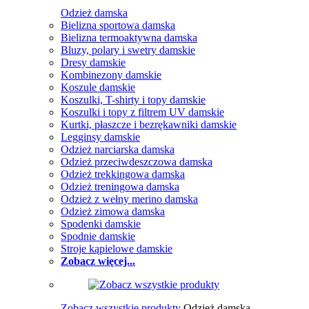
Odzież damska
Bielizna sportowa damska
Bielizna termoaktywna damska
Bluzy, polary i swetry damskie
Dresy damskie
Kombinezony damskie
Koszule damskie
Koszulki, T-shirty i topy damskie
Koszulki i topy z filtrem UV damskie
Kurtki, płaszcze i bezrękawniki damskie
Legginsy damskie
Odzież narciarska damska
Odzież przeciwdeszczowa damska
Odzież trekkingowa damska
Odzież treningowa damska
Odzież z wełny merino damska
Odzież zimowa damska
Spodenki damskie
Spodnie damskie
Stroje kąpielowe damskie
Zobacz więcej...
Zobacz wszystkie produkty
Odzież damska