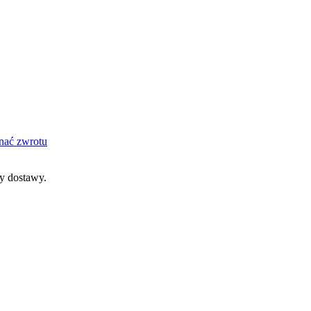
nać zwrotu
dy dostawy.