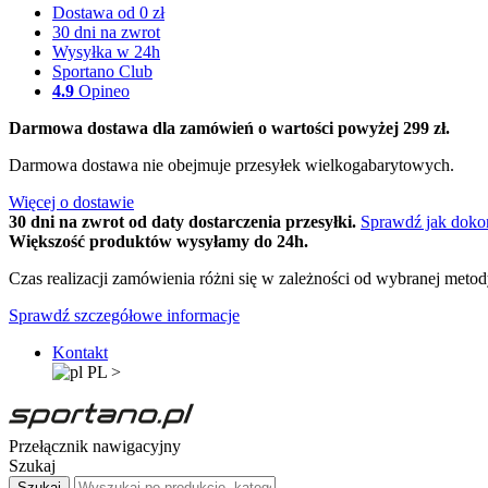
Dostawa od 0 zł
30 dni na zwrot
Wysyłka w 24h
Sportano Club
4.9
Opineo
Darmowa dostawa dla zamówień o wartości powyżej 299 zł.
Darmowa dostawa nie obejmuje przesyłek wielkogabarytowych.
Więcej o dostawie
30 dni na zwrot od daty dostarczenia przesyłki.
Sprawdź jak doko
Większość produktów wysyłamy do 24h.
Czas realizacji zamówienia różni się w zależności od wybranej meto
Sprawdź szczegółowe informacje
Kontakt
PL
>
Przełącznik nawigacyjny
Szukaj
Szukaj