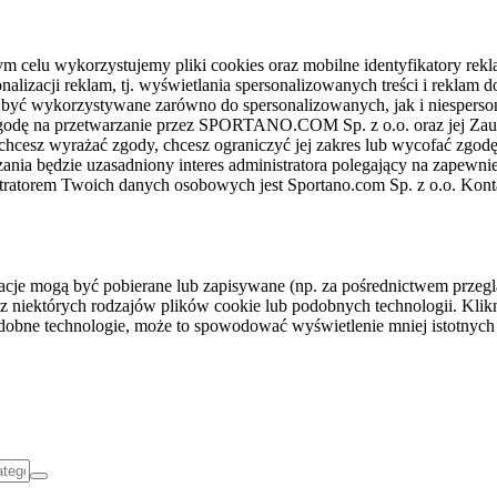
celu wykorzystujemy pliki cookies oraz mobilne identyfikatory rekl
nalizacji reklam, tj. wyświetlania spersonalizowanych treści i reklam
gą być wykorzystywane zarówno do spersonalizowanych, jak i niesper
sz zgodę na przetwarzanie przez SPORTANO.COM Sp. z o.o. oraz jej 
 chcesz wyrażać zgody, chcesz ograniczyć jej zakres lub wycofać zgodę
ania będzie uzasadniony interes administratora polegający na zapewni
stratorem Twoich danych osobowych jest Sportano.com Sp. z o.o. Kont
rmacje mogą być pobierane lub zapisywane (np. za pośrednictwem przeg
z niektórych rodzajów plików cookie lub podobnych technologii. Klikni
podobne technologie, może to spowodować wyświetlenie mniej istotnych 