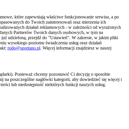
amowe, które zapewniają właściwe funkcjonowanie serwisu, a po
 dopasowanych do Twoich zainteresowań oraz mierzenia ich
sonalizowanych działań reklamowych - w zależności od wyrażonych
Zaufanych Partnerów Twoich danych osobowych, w tym na
 już udzieloną, przejdź do "Ustawień". W zakresie, w jakim pliki
eniu wysokiego poziomu świadczenia usług oraz działań
akt:
rodo@sportano.pl
. Więcej informacji znajdziesz w naszej
lądarki). Ponieważ chcemy pozostawić Ci decyzję o sposobie
j na poszczególne nagłówki kategorii, aby dowiedzieć się więcej i
treści lub niedostępność niektórych funkcji naszych usług.