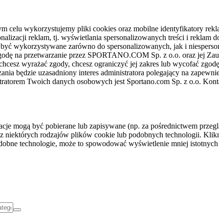
celu wykorzystujemy pliki cookies oraz mobilne identyfikatory rekl
nalizacji reklam, tj. wyświetlania spersonalizowanych treści i reklam
gą być wykorzystywane zarówno do spersonalizowanych, jak i niesper
sz zgodę na przetwarzanie przez SPORTANO.COM Sp. z o.o. oraz jej 
 chcesz wyrażać zgody, chcesz ograniczyć jej zakres lub wycofać zgodę
ania będzie uzasadniony interes administratora polegający na zapewni
stratorem Twoich danych osobowych jest Sportano.com Sp. z o.o. Kont
rmacje mogą być pobierane lub zapisywane (np. za pośrednictwem przeg
z niektórych rodzajów plików cookie lub podobnych technologii. Klikni
podobne technologie, może to spowodować wyświetlenie mniej istotnych 