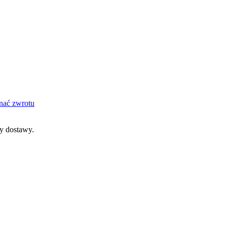
nać zwrotu
dy dostawy.