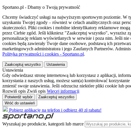
Sportano.pl - Dbamy o Twoją prywatność
Chcemy świadczyć usługi na najwyższym sportowym poziomie. W tym 
uzyskaniu Twojej zgody – również w celach analitycznych oraz perso
skuteczności. Pliki cookies i mobilne identyfikatory reklamowe mo
przez Ciebie zgód. Jeśli klikniesz "Zaakceptuj wszystko", wyrazi
personalizację reklam wyświetlanych w serwisie i poza nim. Jeśli nie
cookies będą zawierały Twoje dane osobowe, podstawą ich przetwarz
marketingowych administratora i jego Zaufanych Partnerów. Admini
Polityka prywatności i cookies - Sportano.pl
.
Zaakceptuj wszystko
Ustawienia
Ustawienia
Gdy odwiedzasz stronę internetową lub korzystasz z aplikacji, info
korzystania z naszych usług, możesz sam(a) kontrolować korzystanie 
zmienić swoje ustawienia. Jeśli odrzucisz niektóre pliki cookie lub 
Rozwiń opis
Zwiń opis
Więcej informacji
Potwierdź wybór
Zaakceptuj wszystko
Wróć do ustawień
Pobierz aplikację na telefon i odbierz 40 zł rabatu!
Wyszukaj po produkcie, kategorii lub marce