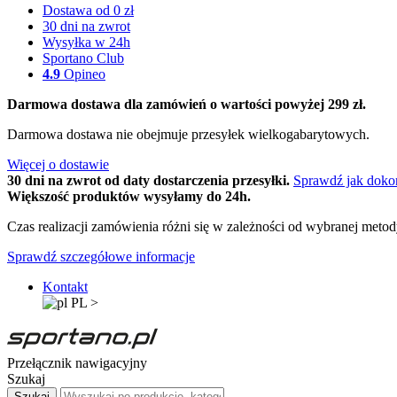
Dostawa od 0 zł
30 dni na zwrot
Wysyłka w 24h
Sportano Club
4.9
Opineo
Darmowa dostawa dla zamówień o wartości powyżej 299 zł.
Darmowa dostawa nie obejmuje przesyłek wielkogabarytowych.
Więcej o dostawie
30 dni na zwrot od daty dostarczenia przesyłki.
Sprawdź jak doko
Większość produktów wysyłamy do 24h.
Czas realizacji zamówienia różni się w zależności od wybranej meto
Sprawdź szczegółowe informacje
Kontakt
PL
>
Przełącznik nawigacyjny
Szukaj
Szukaj