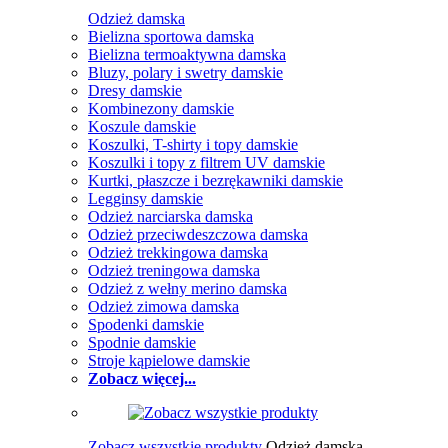
Odzież damska
Bielizna sportowa damska
Bielizna termoaktywna damska
Bluzy, polary i swetry damskie
Dresy damskie
Kombinezony damskie
Koszule damskie
Koszulki, T-shirty i topy damskie
Koszulki i topy z filtrem UV damskie
Kurtki, płaszcze i bezrękawniki damskie
Legginsy damskie
Odzież narciarska damska
Odzież przeciwdeszczowa damska
Odzież trekkingowa damska
Odzież treningowa damska
Odzież z wełny merino damska
Odzież zimowa damska
Spodenki damskie
Spodnie damskie
Stroje kąpielowe damskie
Zobacz więcej...
Zobacz wszystkie produkty
Odzież damska