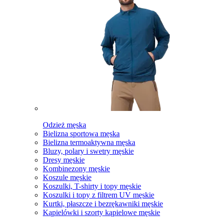
Odzież męska
Bielizna sportowa męska
Bielizna termoaktywna męska
Bluzy, polary i swetry męskie
Dresy męskie
Kombinezony męskie
Koszule męskie
Koszulki, T-shirty i topy męskie
Koszulki i topy z filtrem UV męskie
Kurtki, płaszcze i bezrękawniki męskie
Kąpielówki i szorty kąpielowe męskie