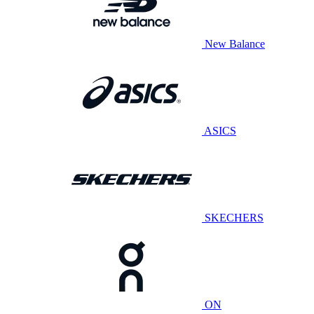
New Balance
ASICS
SKECHERS
ON