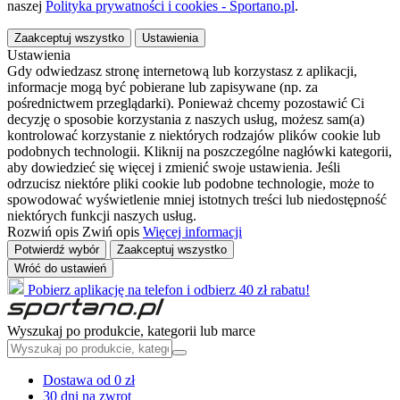
naszej
Polityka prywatności i cookies - Sportano.pl
.
Zaakceptuj wszystko
Ustawienia
Ustawienia
Gdy odwiedzasz stronę internetową lub korzystasz z aplikacji,
informacje mogą być pobierane lub zapisywane (np. za
pośrednictwem przeglądarki). Ponieważ chcemy pozostawić Ci
decyzję o sposobie korzystania z naszych usług, możesz sam(a)
kontrolować korzystanie z niektórych rodzajów plików cookie lub
podobnych technologii. Kliknij na poszczególne nagłówki kategorii,
aby dowiedzieć się więcej i zmienić swoje ustawienia. Jeśli
odrzucisz niektóre pliki cookie lub podobne technologie, może to
spowodować wyświetlenie mniej istotnych treści lub niedostępność
niektórych funkcji naszych usług.
Rozwiń opis
Zwiń opis
Więcej informacji
Potwierdź wybór
Zaakceptuj wszystko
Wróć do ustawień
Pobierz aplikację na telefon i odbierz 40 zł rabatu!
Wyszukaj po produkcie, kategorii lub marce
Dostawa od 0 zł
30 dni na zwrot