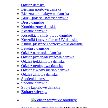
Odzież damska
Bielizna sportowa damska
Bielizna termoaktywna damska
Bluzy, polary i swetry damskie
Dresy damskie
Kombinezony damskie
Koszule damskie
Koszulki, T-shirty i topy damskie
Koszulki i topy z filtrem UV damskie
Kurtki, płaszcze i bezrękawniki damskie
Legginsy damskie
Odzież narciarska damska
Odzież przeciwdeszczowa damska
Odzież trekkingowa damska
Odzież treningowa damska
Odzież z wełny merino damska
Odzież zimowa damska
Spodenki damskie
Spodnie damskie
Stroje kąpielowe damskie
Zobacz więcej...