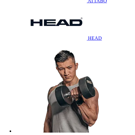
ATTABO
HEAD