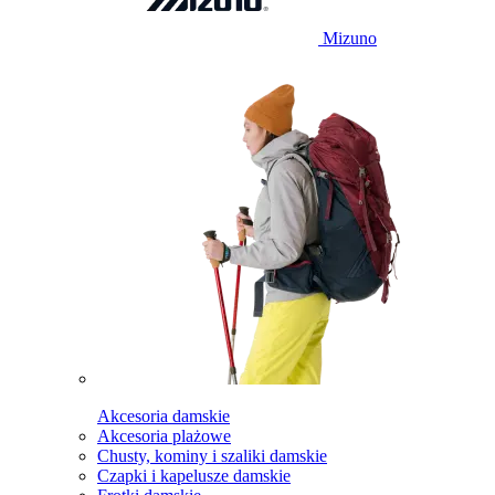
Mizuno
Akcesoria damskie
Akcesoria plażowe
Chusty, kominy i szaliki damskie
Czapki i kapelusze damskie