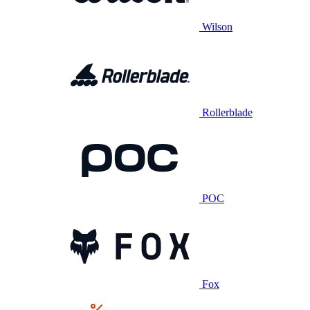
Wilson
Rollerblade
POC
Fox