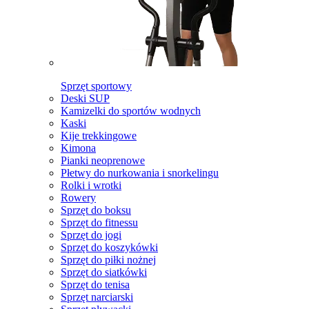
Sprzęt sportowy
Deski SUP
Kamizelki do sportów wodnych
Kaski
Kije trekkingowe
Kimona
Pianki neoprenowe
Płetwy do nurkowania i snorkelingu
Rolki i wrotki
Rowery
Sprzęt do boksu
Sprzęt do fitnessu
Sprzęt do jogi
Sprzęt do koszykówki
Sprzęt do piłki nożnej
Sprzęt do siatkówki
Sprzęt do tenisa
Sprzęt narciarski