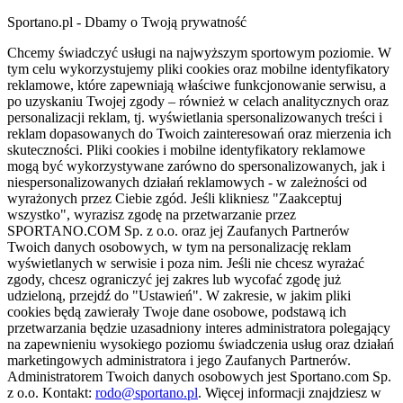
Sportano.pl - Dbamy o Twoją prywatność
Chcemy świadczyć usługi na najwyższym sportowym poziomie. W
tym celu wykorzystujemy pliki cookies oraz mobilne identyfikatory
reklamowe, które zapewniają właściwe funkcjonowanie serwisu, a
po uzyskaniu Twojej zgody – również w celach analitycznych oraz
personalizacji reklam, tj. wyświetlania spersonalizowanych treści i
reklam dopasowanych do Twoich zainteresowań oraz mierzenia ich
skuteczności. Pliki cookies i mobilne identyfikatory reklamowe
mogą być wykorzystywane zarówno do spersonalizowanych, jak i
niespersonalizowanych działań reklamowych - w zależności od
wyrażonych przez Ciebie zgód. Jeśli klikniesz "Zaakceptuj
wszystko", wyrazisz zgodę na przetwarzanie przez
SPORTANO.COM Sp. z o.o. oraz jej Zaufanych Partnerów
Twoich danych osobowych, w tym na personalizację reklam
wyświetlanych w serwisie i poza nim. Jeśli nie chcesz wyrażać
zgody, chcesz ograniczyć jej zakres lub wycofać zgodę już
udzieloną, przejdź do "Ustawień". W zakresie, w jakim pliki
cookies będą zawierały Twoje dane osobowe, podstawą ich
przetwarzania będzie uzasadniony interes administratora polegający
na zapewnieniu wysokiego poziomu świadczenia usług oraz działań
marketingowych administratora i jego Zaufanych Partnerów.
Administratorem Twoich danych osobowych jest Sportano.com Sp.
z o.o. Kontakt:
rodo@sportano.pl
. Więcej informacji znajdziesz w