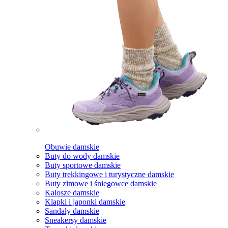
Obuwie damskie
Buty do wody damskie
Buty sportowe damskie
Buty trekkingowe i turystyczne damskie
Buty zimowe i śniegowce damskie
Kalosze damskie
Klapki i japonki damskie
Sandały damskie
Sneakersy damskie