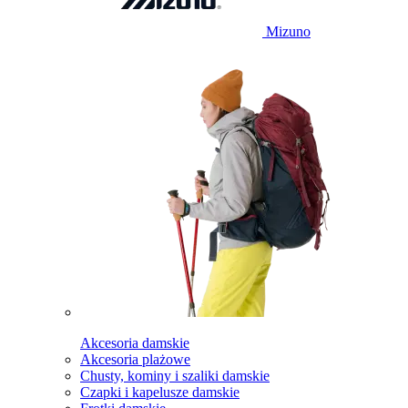
Mizuno
Akcesoria damskie
Akcesoria plażowe
Chusty, kominy i szaliki damskie
Czapki i kapelusze damskie