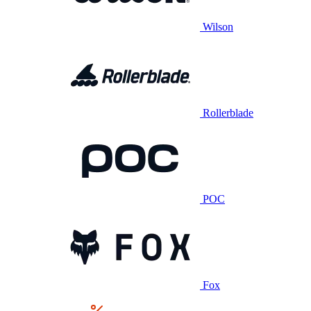
Wilson
Rollerblade
POC
Fox