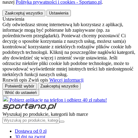
naszej
Polityka prywatności i cookies - Sportano.pl
.
Zaakceptuj wszystko
Ustawienia
Ustawienia
Gdy odwiedzasz stronę internetową lub korzystasz z aplikacji,
informacje mogą być pobierane lub zapisywane (np. za
pośrednictwem przeglądarki). Ponieważ chcemy pozostawić Ci
decyzję o sposobie korzystania z naszych usług, możesz sam(a)
kontrolować korzystanie z niektórych rodzajów plików cookie lub
podobnych technologii. Kliknij na poszczególne nagłówki kategorii,
aby dowiedzieć się więcej i zmienić swoje ustawienia. Jeśli
odrzucisz niektóre pliki cookie lub podobne technologie, może to
spowodować wyświetlenie mniej istotnych treści lub niedostępność
niektórych funkcji naszych usług.
Rozwiń opis
Zwiń opis
Więcej informacji
Potwierdź wybór
Zaakceptuj wszystko
Wróć do ustawień
Pobierz aplikację na telefon i odbierz 40 zł rabatu!
Wyszukaj po produkcie, kategorii lub marce
Dostawa od 0 zł
30 dni na zwrot