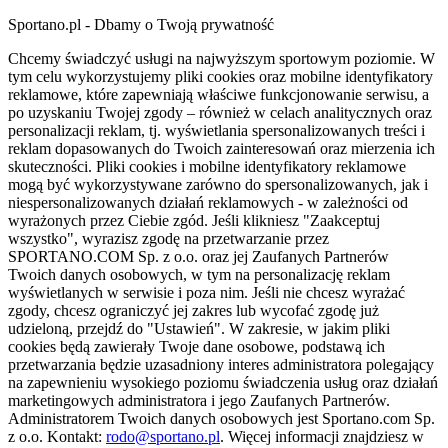
Sportano.pl - Dbamy o Twoją prywatność
Chcemy świadczyć usługi na najwyższym sportowym poziomie. W
tym celu wykorzystujemy pliki cookies oraz mobilne identyfikatory
reklamowe, które zapewniają właściwe funkcjonowanie serwisu, a
po uzyskaniu Twojej zgody – również w celach analitycznych oraz
personalizacji reklam, tj. wyświetlania spersonalizowanych treści i
reklam dopasowanych do Twoich zainteresowań oraz mierzenia ich
skuteczności. Pliki cookies i mobilne identyfikatory reklamowe
mogą być wykorzystywane zarówno do spersonalizowanych, jak i
niespersonalizowanych działań reklamowych - w zależności od
wyrażonych przez Ciebie zgód. Jeśli klikniesz "Zaakceptuj
wszystko", wyrazisz zgodę na przetwarzanie przez
SPORTANO.COM Sp. z o.o. oraz jej Zaufanych Partnerów
Twoich danych osobowych, w tym na personalizację reklam
wyświetlanych w serwisie i poza nim. Jeśli nie chcesz wyrażać
zgody, chcesz ograniczyć jej zakres lub wycofać zgodę już
udzieloną, przejdź do "Ustawień". W zakresie, w jakim pliki
cookies będą zawierały Twoje dane osobowe, podstawą ich
przetwarzania będzie uzasadniony interes administratora polegający
na zapewnieniu wysokiego poziomu świadczenia usług oraz działań
marketingowych administratora i jego Zaufanych Partnerów.
Administratorem Twoich danych osobowych jest Sportano.com Sp.
z o.o. Kontakt:
rodo@sportano.pl
. Więcej informacji znajdziesz w