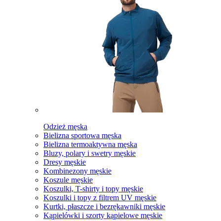
Odzież męska
Bielizna sportowa męska
Bielizna termoaktywna męska
Bluzy, polary i swetry męskie
Dresy męskie
Kombinezony męskie
Koszule męskie
Koszulki, T-shirty i topy męskie
Koszulki i topy z filtrem UV męskie
Kurtki, płaszcze i bezrękawniki męskie
Kąpielówki i szorty kąpielowe męskie