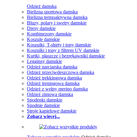
Odzież damska
Bielizna sportowa damska
Bielizna termoaktywna damska
Bluzy, polary i swetry damskie
Dresy damskie
Kombinezony damskie
Koszule damskie
Koszulki, T-shirty i topy damskie
Koszulki i topy z filtrem UV damskie
Kurtki, płaszcze i bezrękawniki damskie
Legginsy damskie
Odzież narciarska damska
Odzież przeciwdeszczowa damska
Odzież trekkingowa damska
Odzież treningowa damska
Odzież z wełny merino damska
Odzież zimowa damska
Spodenki damskie
Spodnie damskie
Stroje kąpielowe damskie
Zobacz więcej...