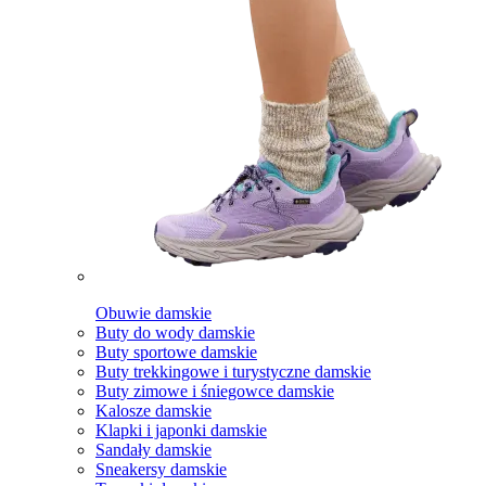
Obuwie damskie
Buty do wody damskie
Buty sportowe damskie
Buty trekkingowe i turystyczne damskie
Buty zimowe i śniegowce damskie
Kalosze damskie
Klapki i japonki damskie
Sandały damskie
Sneakersy damskie