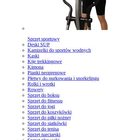
Sprzęt sportowy
Deski SUP
Kamizelki do sportów wodnych
Kaski
Kije trekkingowe
Kimona
Pianki neoprenowe
Płetwy do nurkowania i snorkelingu
Rolki i wrotki
Rowery
Sprzęt do boksu
Sprzęt do fitnessu
Sprzęt do jogi
Sprzęt do koszykówki
Sprzęt do piłki nożnej
Sprzęt do siatkówki
Sprzęt do tenisa
Sprzęt narciarski