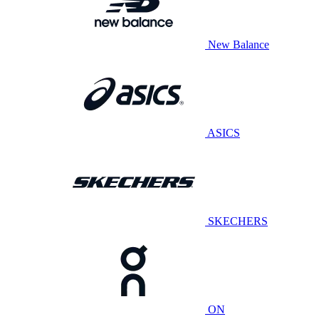
New Balance
ASICS
SKECHERS
ON