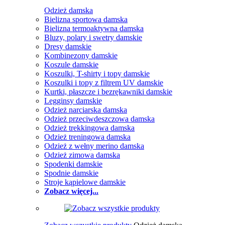
Odzież damska
Bielizna sportowa damska
Bielizna termoaktywna damska
Bluzy, polary i swetry damskie
Dresy damskie
Kombinezony damskie
Koszule damskie
Koszulki, T-shirty i topy damskie
Koszulki i topy z filtrem UV damskie
Kurtki, płaszcze i bezrękawniki damskie
Legginsy damskie
Odzież narciarska damska
Odzież przeciwdeszczowa damska
Odzież trekkingowa damska
Odzież treningowa damska
Odzież z wełny merino damska
Odzież zimowa damska
Spodenki damskie
Spodnie damskie
Stroje kąpielowe damskie
Zobacz więcej...