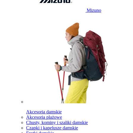
Mizuno
Akcesoria damskie
Akcesoria plażowe
Chusty, kominy i szaliki damskie
Czapki i kapelusze damskie