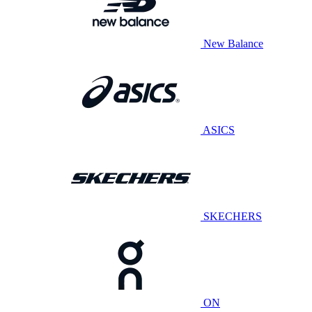
New Balance
ASICS
SKECHERS
ON