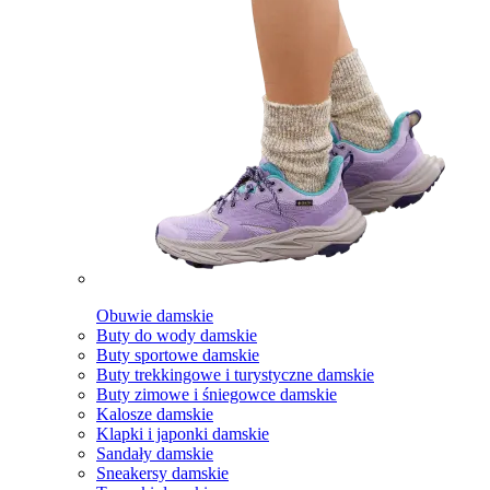
Obuwie damskie
Buty do wody damskie
Buty sportowe damskie
Buty trekkingowe i turystyczne damskie
Buty zimowe i śniegowce damskie
Kalosze damskie
Klapki i japonki damskie
Sandały damskie
Sneakersy damskie