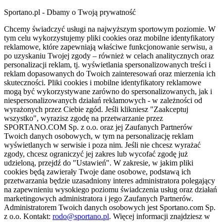
Sportano.pl - Dbamy o Twoją prywatność
Chcemy świadczyć usługi na najwyższym sportowym poziomie. W
tym celu wykorzystujemy pliki cookies oraz mobilne identyfikatory
reklamowe, które zapewniają właściwe funkcjonowanie serwisu, a
po uzyskaniu Twojej zgody – również w celach analitycznych oraz
personalizacji reklam, tj. wyświetlania spersonalizowanych treści i
reklam dopasowanych do Twoich zainteresowań oraz mierzenia ich
skuteczności. Pliki cookies i mobilne identyfikatory reklamowe
mogą być wykorzystywane zarówno do spersonalizowanych, jak i
niespersonalizowanych działań reklamowych - w zależności od
wyrażonych przez Ciebie zgód. Jeśli klikniesz "Zaakceptuj
wszystko", wyrazisz zgodę na przetwarzanie przez
SPORTANO.COM Sp. z o.o. oraz jej Zaufanych Partnerów
Twoich danych osobowych, w tym na personalizację reklam
wyświetlanych w serwisie i poza nim. Jeśli nie chcesz wyrażać
zgody, chcesz ograniczyć jej zakres lub wycofać zgodę już
udzieloną, przejdź do "Ustawień". W zakresie, w jakim pliki
cookies będą zawierały Twoje dane osobowe, podstawą ich
przetwarzania będzie uzasadniony interes administratora polegający
na zapewnieniu wysokiego poziomu świadczenia usług oraz działań
marketingowych administratora i jego Zaufanych Partnerów.
Administratorem Twoich danych osobowych jest Sportano.com Sp.
z o.o. Kontakt:
rodo@sportano.pl
. Więcej informacji znajdziesz w