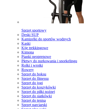
Sprzęt sportowy
Deski SUP
Kamizelki do sportów wodnych
Kaski
Kije trekkingowe
Kimona
Pianki neoprenowe
Płetwy do nurkowania i snorkelingu
Rolki i wrotki
Rowery
Sprzęt do boksu
Sprzęt do fitnessu
Sprzęt do jogi
Sprzęt do koszykówki
Sprzęt do piłki nożnej
Sprzęt do siatkówki
Sprzęt do tenisa
Sprzęt narciarski