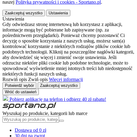
naszej
Polityka prywatności i cookies - Sportano.pl
.
Zaakceptuj wszystko
Ustawienia
Ustawienia
Gdy odwiedzasz stronę internetową lub korzystasz z aplikacji,
informacje mogą być pobierane lub zapisywane (np. za
pośrednictwem przeglądarki). Ponieważ chcemy pozostawić Ci
decyzję o sposobie korzystania z naszych usług, możesz sam(a)
kontrolować korzystanie z niektórych rodzajów plików cookie lub
podobnych technologii. Kliknij na poszczególne nagłówki kategorii,
aby dowiedzieć się więcej i zmienić swoje ustawienia. Jeśli
odrzucisz niektóre pliki cookie lub podobne technologie, może to
spowodować wyświetlenie mniej istotnych treści lub niedostępność
niektórych funkcji naszych usług.
Rozwiń opis
Zwiń opis
Więcej informacji
Potwierdź wybór
Zaakceptuj wszystko
Wróć do ustawień
Pobierz aplikację na telefon i odbierz 40 zł rabatu!
Wyszukaj po produkcie, kategorii lub marce
Dostawa od 0 zł
30 dni na zwrot