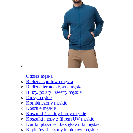
Odzież męska
Bielizna sportowa męska
Bielizna termoaktywna męska
Bluzy, polary i swetry męskie
Dresy męskie
Kombinezony męskie
Koszule męskie
Koszulki, T-shirty i topy męskie
Koszulki i topy z filtrem UV męskie
Kurtki, płaszcze i bezrękawniki męskie
Kąpielówki i szorty kąpielowe męskie