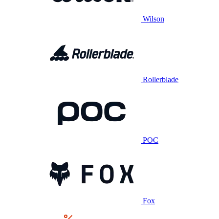
Wilson
Rollerblade
POC
Fox