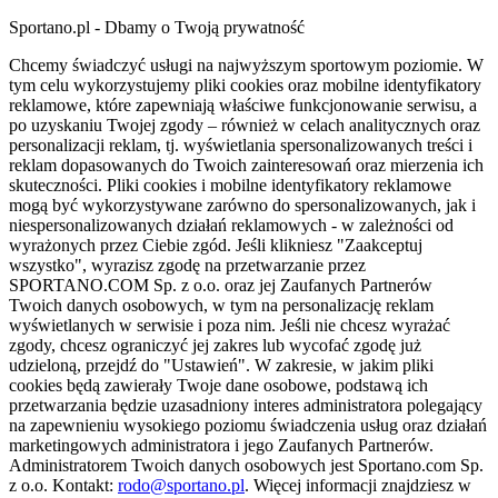
Sportano.pl - Dbamy o Twoją prywatność
Chcemy świadczyć usługi na najwyższym sportowym poziomie. W
tym celu wykorzystujemy pliki cookies oraz mobilne identyfikatory
reklamowe, które zapewniają właściwe funkcjonowanie serwisu, a
po uzyskaniu Twojej zgody – również w celach analitycznych oraz
personalizacji reklam, tj. wyświetlania spersonalizowanych treści i
reklam dopasowanych do Twoich zainteresowań oraz mierzenia ich
skuteczności. Pliki cookies i mobilne identyfikatory reklamowe
mogą być wykorzystywane zarówno do spersonalizowanych, jak i
niespersonalizowanych działań reklamowych - w zależności od
wyrażonych przez Ciebie zgód. Jeśli klikniesz "Zaakceptuj
wszystko", wyrazisz zgodę na przetwarzanie przez
SPORTANO.COM Sp. z o.o. oraz jej Zaufanych Partnerów
Twoich danych osobowych, w tym na personalizację reklam
wyświetlanych w serwisie i poza nim. Jeśli nie chcesz wyrażać
zgody, chcesz ograniczyć jej zakres lub wycofać zgodę już
udzieloną, przejdź do "Ustawień". W zakresie, w jakim pliki
cookies będą zawierały Twoje dane osobowe, podstawą ich
przetwarzania będzie uzasadniony interes administratora polegający
na zapewnieniu wysokiego poziomu świadczenia usług oraz działań
marketingowych administratora i jego Zaufanych Partnerów.
Administratorem Twoich danych osobowych jest Sportano.com Sp.
z o.o. Kontakt:
rodo@sportano.pl
. Więcej informacji znajdziesz w