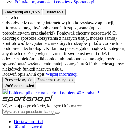
naszej
Polityka prywatności i cookies - Sportano.pl
.
Zaakceptuj wszystko
Ustawienia
Ustawienia
Gdy odwiedzasz stronę internetową lub korzystasz z aplikacji,
informacje mogą być pobierane lub zapisywane (np. za
pośrednictwem przeglądarki). Ponieważ chcemy pozostawić Ci
decyzję o sposobie korzystania z naszych usług, możesz sam(a)
kontrolować korzystanie z niektórych rodzajów plików cookie lub
podobnych technologii. Kliknij na poszczególne nagłówki kategorii,
aby dowiedzieć się więcej i zmienić swoje ustawienia. Jeśli
odrzucisz niektóre pliki cookie lub podobne technologie, może to
spowodować wyświetlenie mniej istotnych treści lub niedostępność
niektórych funkcji naszych usług.
Rozwiń opis
Zwiń opis
Więcej informacji
Potwierdź wybór
Zaakceptuj wszystko
Wróć do ustawień
Pobierz aplikację na telefon i odbierz 40 zł rabatu!
Wyszukaj po produkcie, kategorii lub marce
Dostawa od 0 zł
30 dni na zwrot