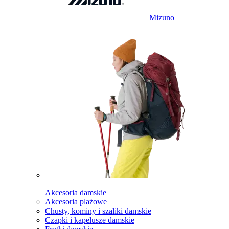
Mizuno
Akcesoria damskie
Akcesoria plażowe
Chusty, kominy i szaliki damskie
Czapki i kapelusze damskie