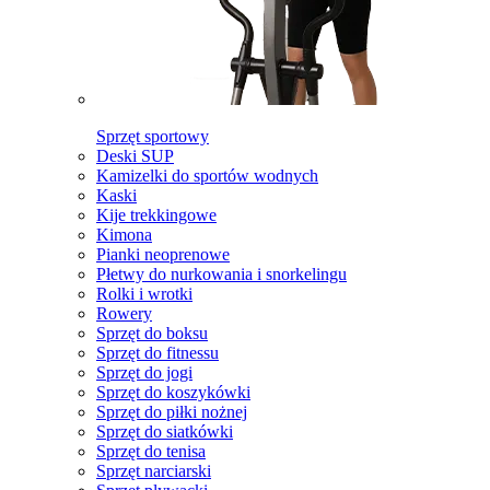
Sprzęt sportowy
Deski SUP
Kamizelki do sportów wodnych
Kaski
Kije trekkingowe
Kimona
Pianki neoprenowe
Płetwy do nurkowania i snorkelingu
Rolki i wrotki
Rowery
Sprzęt do boksu
Sprzęt do fitnessu
Sprzęt do jogi
Sprzęt do koszykówki
Sprzęt do piłki nożnej
Sprzęt do siatkówki
Sprzęt do tenisa
Sprzęt narciarski