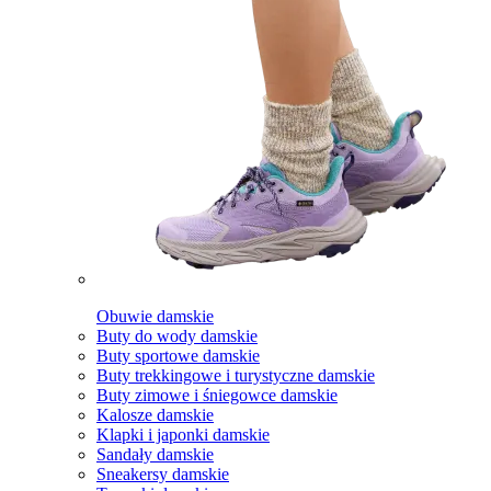
Obuwie damskie
Buty do wody damskie
Buty sportowe damskie
Buty trekkingowe i turystyczne damskie
Buty zimowe i śniegowce damskie
Kalosze damskie
Klapki i japonki damskie
Sandały damskie
Sneakersy damskie