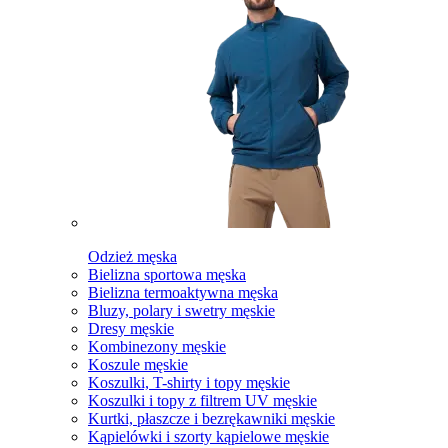
Odzież męska
Bielizna sportowa męska
Bielizna termoaktywna męska
Bluzy, polary i swetry męskie
Dresy męskie
Kombinezony męskie
Koszule męskie
Koszulki, T-shirty i topy męskie
Koszulki i topy z filtrem UV męskie
Kurtki, płaszcze i bezrękawniki męskie
Kąpielówki i szorty kąpielowe męskie