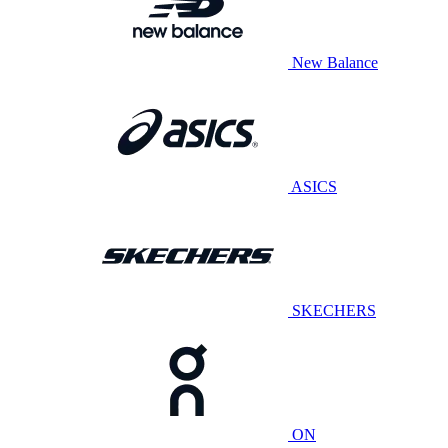
New Balance
ASICS
SKECHERS
ON