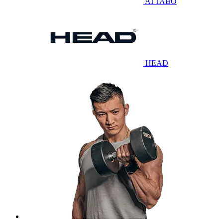
ATTABO
HEAD