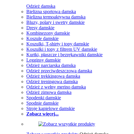
Odzież damska
Bielizna sportowa damska
Bielizna termoaktywna damska
Bluzy, polary i swetry damskie
Dresy damskie
Kombinezony damskie
Koszule damskie
Koszulki, T-shirty i topy damskie
Koszulki i topy z filtrem UV damskie
Kurtki, płaszcze i bezrękawniki damskie
Legginsy damskie
Odzież narciarska damska
Odzież przeciwdeszczowa damska
Odzież trekkingowa damska
Odzież treningowa damska
Odzież z wełny merino damska
Odzież zimowa damska
Spodenki damskie
Spodnie damskie
Stroje kąpielowe damskie
Zobacz więcej...