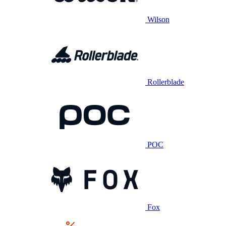
Wilson
Rollerblade
POC
Fox