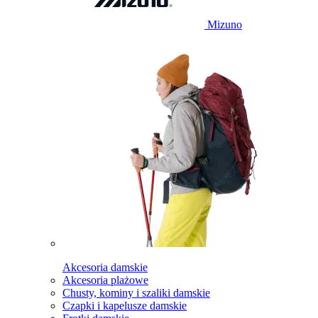
Mizuno
Akcesoria damskie
Akcesoria plażowe
Chusty, kominy i szaliki damskie
Czapki i kapelusze damskie