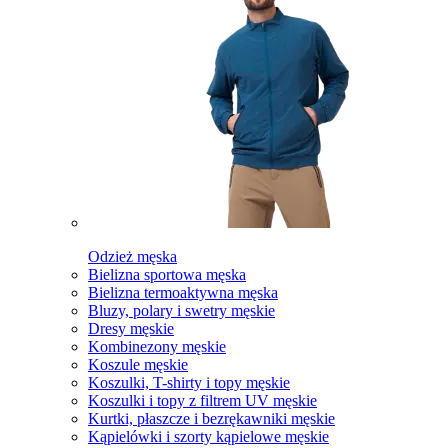
Odzież męska
Bielizna sportowa męska
Bielizna termoaktywna męska
Bluzy, polary i swetry męskie
Dresy męskie
Kombinezony męskie
Koszule męskie
Koszulki, T-shirty i topy męskie
Koszulki i topy z filtrem UV męskie
Kurtki, płaszcze i bezrękawniki męskie
Kąpielówki i szorty kąpielowe męskie