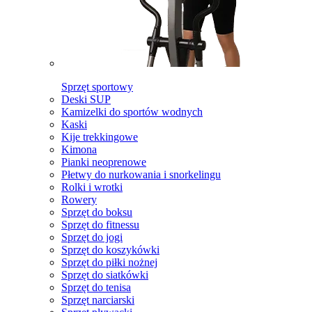
Sprzęt sportowy
Deski SUP
Kamizelki do sportów wodnych
Kaski
Kije trekkingowe
Kimona
Pianki neoprenowe
Płetwy do nurkowania i snorkelingu
Rolki i wrotki
Rowery
Sprzęt do boksu
Sprzęt do fitnessu
Sprzęt do jogi
Sprzęt do koszykówki
Sprzęt do piłki nożnej
Sprzęt do siatkówki
Sprzęt do tenisa
Sprzęt narciarski