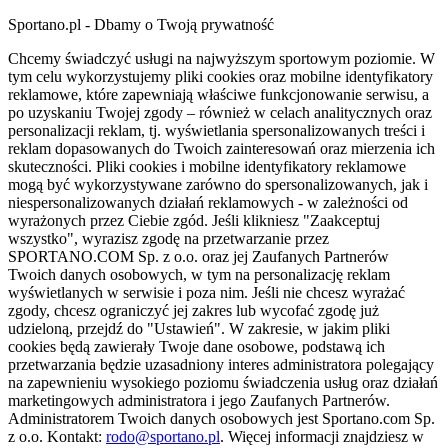
Sportano.pl - Dbamy o Twoją prywatność
Chcemy świadczyć usługi na najwyższym sportowym poziomie. W
tym celu wykorzystujemy pliki cookies oraz mobilne identyfikatory
reklamowe, które zapewniają właściwe funkcjonowanie serwisu, a
po uzyskaniu Twojej zgody – również w celach analitycznych oraz
personalizacji reklam, tj. wyświetlania spersonalizowanych treści i
reklam dopasowanych do Twoich zainteresowań oraz mierzenia ich
skuteczności. Pliki cookies i mobilne identyfikatory reklamowe
mogą być wykorzystywane zarówno do spersonalizowanych, jak i
niespersonalizowanych działań reklamowych - w zależności od
wyrażonych przez Ciebie zgód. Jeśli klikniesz "Zaakceptuj
wszystko", wyrazisz zgodę na przetwarzanie przez
SPORTANO.COM Sp. z o.o. oraz jej Zaufanych Partnerów
Twoich danych osobowych, w tym na personalizację reklam
wyświetlanych w serwisie i poza nim. Jeśli nie chcesz wyrażać
zgody, chcesz ograniczyć jej zakres lub wycofać zgodę już
udzieloną, przejdź do "Ustawień". W zakresie, w jakim pliki
cookies będą zawierały Twoje dane osobowe, podstawą ich
przetwarzania będzie uzasadniony interes administratora polegający
na zapewnieniu wysokiego poziomu świadczenia usług oraz działań
marketingowych administratora i jego Zaufanych Partnerów.
Administratorem Twoich danych osobowych jest Sportano.com Sp.
z o.o. Kontakt:
rodo@sportano.pl
. Więcej informacji znajdziesz w