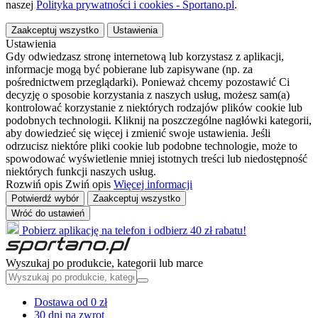
naszej
Polityka prywatności i cookies - Sportano.pl
.
Zaakceptuj wszystko
Ustawienia
Ustawienia
Gdy odwiedzasz stronę internetową lub korzystasz z aplikacji,
informacje mogą być pobierane lub zapisywane (np. za
pośrednictwem przeglądarki). Ponieważ chcemy pozostawić Ci
decyzję o sposobie korzystania z naszych usług, możesz sam(a)
kontrolować korzystanie z niektórych rodzajów plików cookie lub
podobnych technologii. Kliknij na poszczególne nagłówki kategorii,
aby dowiedzieć się więcej i zmienić swoje ustawienia. Jeśli
odrzucisz niektóre pliki cookie lub podobne technologie, może to
spowodować wyświetlenie mniej istotnych treści lub niedostępność
niektórych funkcji naszych usług.
Rozwiń opis
Zwiń opis
Więcej informacji
Potwierdź wybór
Zaakceptuj wszystko
Wróć do ustawień
Pobierz aplikację na telefon i odbierz 40 zł rabatu!
Wyszukaj po produkcie, kategorii lub marce
Dostawa od 0 zł
30 dni na zwrot