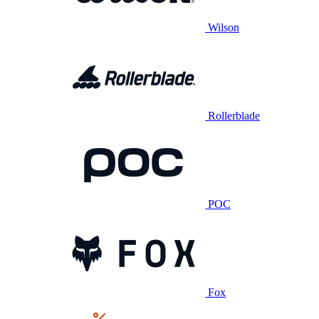
Wilson
Rollerblade
POC
Fox