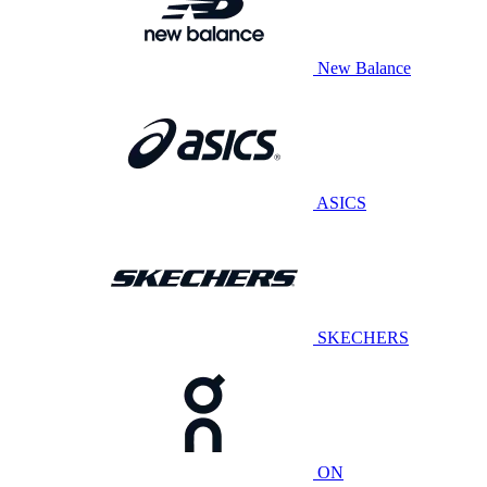
New Balance
ASICS
SKECHERS
ON