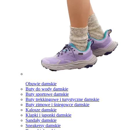
Obuwie damskie
Buty do wody damskie
Buty sportowe damskie
Buty trekkingowe i turystyczne damskie
Buty zimowe i śniegowce damskie
Kalosze damskie
Klapki i japonki damskie
Sandały damskie
Sneakersy damskie