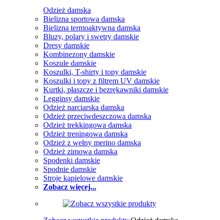
Odzież damska
Bielizna sportowa damska
Bielizna termoaktywna damska
Bluzy, polary i swetry damskie
Dresy damskie
Kombinezony damskie
Koszule damskie
Koszulki, T-shirty i topy damskie
Koszulki i topy z filtrem UV damskie
Kurtki, płaszcze i bezrękawniki damskie
Legginsy damskie
Odzież narciarska damska
Odzież przeciwdeszczowa damska
Odzież trekkingowa damska
Odzież treningowa damska
Odzież z wełny merino damska
Odzież zimowa damska
Spodenki damskie
Spodnie damskie
Stroje kąpielowe damskie
Zobacz więcej...